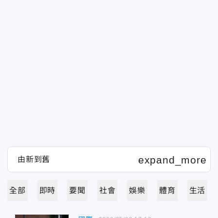
全部
即時
要聞
社會
娛樂
體育
生活