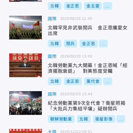
北韓
金正恩
金主愛
...
國際
2026/02/26 11:40
北韓罕見非武裝閱兵 金正恩攜愛女
出席
北韓
閱兵
金正恩
...
國際
2026/02/20 13:00
北韓勞動黨九大開幕！金正恩喊「經
濟擺脫衰退」 對美態度受矚
北韓
金正恩
黨代會
...
國際
2026/02/03 15:44
紀念勞動黨第9次全代會？衛星照揭
「大批兵力集結平壤」疑辦閱兵
朝鮮勞動黨
北韓
衛星影像
...
大陸
2025/12/23 09:51