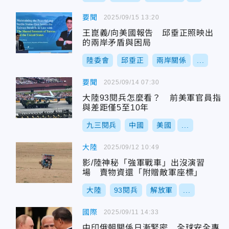
要聞
2025/09/15 13:20
王崑義/向美國報告 邱垂正照映出
的兩岸矛盾與困局
陸委會
邱垂正
兩岸關係
...
要聞
2025/09/14 07:30
大陸93閱兵怎麼看？ 前美軍官員指
與差距僅5至10年
九三閱兵
中國
美國
...
大陸
2025/09/12 10:49
影/陸神秘「強軍戰車」出沒演習
場 賣物資還「附贈敵軍座標」
大陸
93閱兵
解放軍
...
國際
2025/09/11 14:33
中印俄朝關係日漸緊密 全球安全專