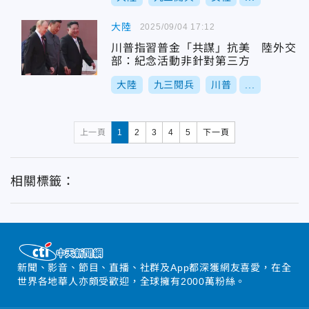
大陸
2025/09/04 17:12
川普指習普金「共謀」抗美 陸外交
部：紀念活動非針對第三方
大陸
九三閱兵
川普
...
上一頁
1
2
3
4
5
下一頁
相關標籤：
新聞、影音、節目、直播、社群及App都深獲網友喜愛，在全
世界各地華人亦頗受歡迎，全球擁有2000萬粉絲。