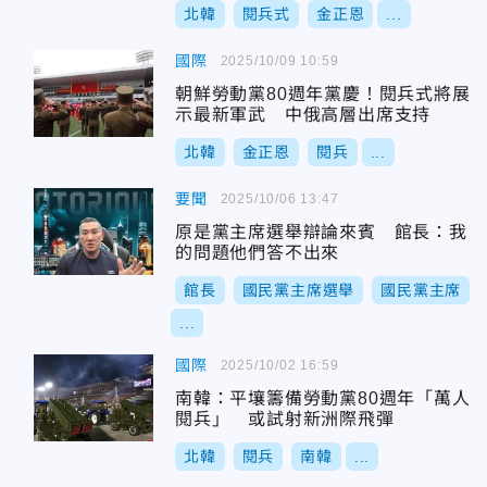
北韓
閱兵式
金正恩
...
國際
2025/10/09 10:59
朝鮮勞動黨80週年黨慶！閱兵式將展
示最新軍武 中俄高層出席支持
北韓
金正恩
閱兵
...
要聞
2025/10/06 13:47
原是黨主席選舉辯論來賓 館長：我
的問題他們答不出來
館長
國民黨主席選舉
國民黨主席
...
國際
2025/10/02 16:59
南韓：平壤籌備勞動黨80週年「萬人
閱兵」 或試射新洲際飛彈
北韓
閱兵
南韓
...