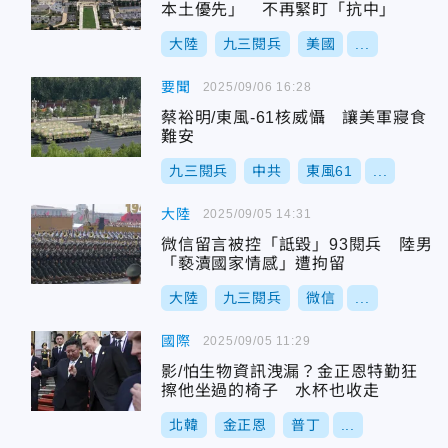
本土優先」 不再緊盯「抗中」
大陸
九三閱兵
美國
...
要聞
2025/09/06 16:28
蔡裕明/東風-61核威懾 讓美軍寢食
難安
九三閱兵
中共
東風61
...
大陸
2025/09/05 14:31
微信留言被控「詆毀」93閱兵 陸男
「褻瀆國家情感」遭拘留
大陸
九三閱兵
微信
...
國際
2025/09/05 11:29
影/怕生物資訊洩漏？金正恩特勤狂
擦他坐過的椅子 水杯也收走
北韓
金正恩
普丁
...