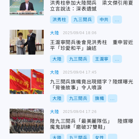
洪秀柱參加大陸閱兵 梁文傑引用夏
立言說法：深表遺憾
洪秀柱
九三閱兵
中共
...
大陸
2025/09/04 18:06
王滬寧閱兵後會見洪秀柱 重申習近
平「珍愛和平」論述
大陸
九三閱兵
王滬寧
...
大陸
2025/09/04 17:45
九三閱兵旗幟竟出現錯字？陸媒曝光
「背後故事」令人噴淚
大陸
九三閱兵
旗幟
...
大陸
2025/09/04 17:26
陸九三閱兵「最美麗隊伍」 陸媒曝
魔鬼訓練「磨破37雙鞋」
大陸
九三閱兵
女性
...