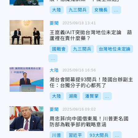
大陸
九三閱兵
女機長
...
要聞
2025/09/18 13:41
王崑義/AIT突拋台灣地位未定論 葫
蘆裡在賣什麼藥？
國戰會
九三閱兵
台灣地位未定論
...
大陸
2025/09/16 16:56
湘台會開幕提93閱兵！陸國台辦副主
任：台獨分子的心都死了
大陸
湖南
潘賢掌
...
要聞
2025/09/16 09:02
周忠菲/向中國借東風！川普更名國
防部為戰爭部的戰略意涵
川普
習近平
93大閱兵
...