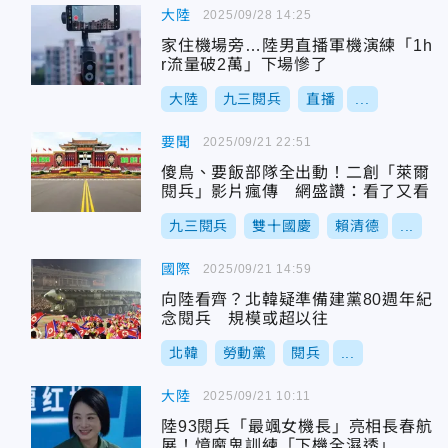
大陸
2025/09/28 14:25
家住機場旁…陸男直播軍機演練「1h
r流量破2萬」下場慘了
大陸
九三閱兵
直播
...
要聞
2025/09/21 22:51
傻鳥、要飯部隊全出動！二創「萊爾
閱兵」影片瘋傳 網盛讚：看了又看
九三閱兵
雙十國慶
賴清德
...
國際
2025/09/21 14:59
向陸看齊？北韓疑準備建黨80週年紀
念閱兵 規模或超以往
北韓
勞動黨
閱兵
...
大陸
2025/09/21 10:11
陸93閱兵「最颯女機長」亮相長春航
展！憶魔鬼訓練「下機全濕透」