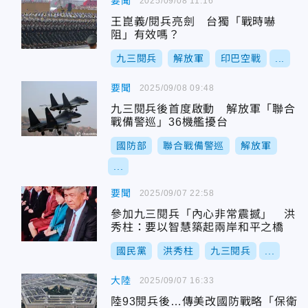
要聞
2025/09/08 11:16
王崑義/閱兵亮劍 台獨「戰時嚇
阻」有效嗎？
九三閱兵
解放軍
印巴空戰
...
要聞
2025/09/08 09:48
九三閱兵後首度啟動 解放軍「聯合
戰備警巡」36機艦擾台
國防部
聯合戰備警巡
解放軍
...
要聞
2025/09/07 22:58
參加九三閱兵「內心非常震撼」 洪
秀柱：要以智慧築起兩岸和平之橋
國民黨
洪秀柱
九三閱兵
...
大陸
2025/09/07 16:33
陸93閱兵後…傳美改國防戰略「保衛