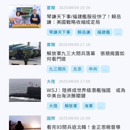
要聞
2025/09/09 20:29
琴謙天下事/福建艦服役快了！賴岳
謙：美國戰略收縮成定局
琴謙天下事
賴岳謙
福建艦
...
要聞
2025/09/09 17:18
解放軍九三大閱兵落幕 張競揭露如
何看門道
九三閱兵
北京
中共
...
大陸
2025/09/09 17:08
WSJ：陸將成世界級潛艦強國 或為
中美台海決勝關鍵
大陸
解放軍
海軍
...
國際
2025/09/09 16:09
看完93閱兵返北韓！金正恩親督導