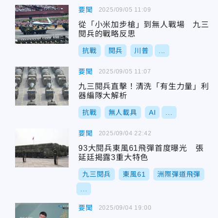
要聞
2025/09/05 11:09
從「小米加步槍」到無人戰場 九三
閱兵的戰略反思
抗戰
閱兵
川普
...
要聞
2025/09/05 11:07
九三閱兵直擊！清洗「有生力量」利
器編隊大解析
抗戰
無人載具
AI
...
要聞
2025/09/04 22:42
93大閱兵東風61飛彈首度曝光 張
延廷揭露3重大特色
九三閱兵
東風61
洲際彈道飛彈
...
要聞
2025/09/04 19:00