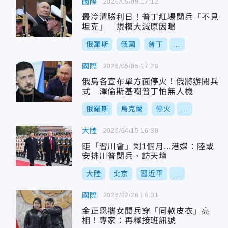
國際
2026/05/09 17:12
最冷清勝利日！普丁紅場閱兵「不見
坦克」 規模大減原因曝
俄羅斯
俄國
普丁
...
國際
2026/05/05 17:28
俄烏各宣布單方面停火！俄將辦閱兵
式 澤倫斯基嘲普丁怕無人機
俄羅斯
烏克蘭
停火
...
大陸
2026/04/15 16:30
距「習川會」剩1個月...港媒：陸或
安排川普閱兵、訪天壇
大陸
北京
習近平
...
國際
2026/02/26 16:31
金正恩攜女閱兵穿「同款皮衣」亮
相！專家：再釋接班訊號