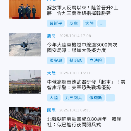
解放軍大反腐以來！陸首晉升2上
將 含九三閱兵總指揮韓勝延
習近平
反腐
大陸
...
要聞
2025/10/14 17:08
今年大陸軍機越中線逾3000架次
國安局曝：謀加大侵擾力度
國安局
蔡明彥
立法院
...
大陸
2025/10/11 16:11
中俄高超音速武器研發「超車」！美
智庫示警：美軍恐失戰場優勢
大陸
九三閱兵
俄羅斯
...
國際
2025/10/11 09:35
北韓朝鮮勞動黨成立80週年 韓聯
社：似已進行夜間閱兵式