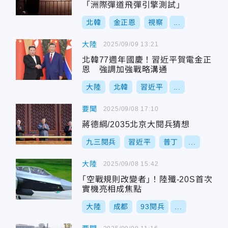
「洲際彈道飛彈引擎測試」
北韓
金正恩
視察
...
大陸
2025/09/09 13:21
北韓77週年國慶！習近平賀電金正
恩 強調加強戰略溝通
大陸
北韓
習近平
...
要聞
2025/09/08 17:10
蔣德綱/2035北京大閱兵猜想
九三閱兵
習近平
普丁
...
大陸
2025/09/08 15:42
｢空戰規則改變者｣！陸殲-20S首次
實機亮相成焦點
大陸
成都
93閱兵
...