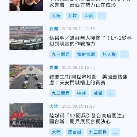
家警告：反西方勢力正在成形
大陸
北韓
印度
...
要聞
2025/09/11 10:48
蔡裕明／蜂群無人機慘了！LY-1從科
幻到現實的作戰能力
九三閱兵
雷射武器
無人機
...
要聞
2025/09/10 15:01
羅慶生/打開世界地圖 美國最該焦
慮：天安門城樓上的貴賓
九三閱兵
中共
威懾
...
大陸
2025/09/10 11:43
陸媒稱「93閱兵引發台高度關注」
國台辦：閱兵展反台獨決心
大陸
國台辦
九三閱兵
...