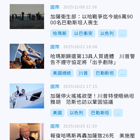
國際
2025/11/08 22:36
加薩衛生部：以哈戰爭迄今逾6萬90
00名巴勒斯坦人喪生
哈瑪斯
以巴衝突
以色列
...
國際
2025/10/21 18:08
哈瑪斯歸還第13具人質遺體 川普警
告不遵守協定將「出手剷除」
美國總統
川普
巴勒斯坦
...
國際
2025/10/21 17:15
加薩停火搖搖欲墜！川普特使晤納坦
雅胡 范斯也訪以鞏固協議
美國
以色列
巴勒斯坦
...
國際
2025/10/20 11:30
報復哈瑪斯再轟加薩致26死 美施壓