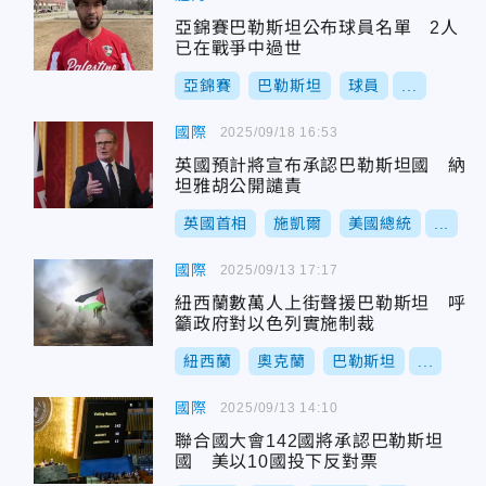
亞錦賽巴勒斯坦公布球員名單 2人
已在戰爭中過世
亞錦賽
巴勒斯坦
球員
...
國際
2025/09/18 16:53
英國預計將宣布承認巴勒斯坦國 納
坦雅胡公開譴責
英國首相
施凱爾
美國總統
...
國際
2025/09/13 17:17
紐西蘭數萬人上街聲援巴勒斯坦 呼
籲政府對以色列實施制裁
紐西蘭
奧克蘭
巴勒斯坦
...
國際
2025/09/13 14:10
聯合國大會142國將承認巴勒斯坦
國 美以10國投下反對票