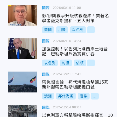
國際
2026/03/19 11:00
影/伊朗戰爭升級核戰邊緣！美著名
學者薩克斯提和平五大對策
美國
川普
以色列
...
國際
2026/02/16 14:24
加強控制！以色列批准西岸土地登
記 巴勒斯坦斥為實質併吞
以色列
約旦
佔領
...
國際
2025/12/21 17:42
禁仇恨言論！邦代海灘槍擊釀15死
新州擬禁巴勒斯坦起義口號
澳洲
邦代海灘
雪梨
...
國際
2025/12/14 08:07
以色列軍方稱擊斃哈瑪斯指揮官 10