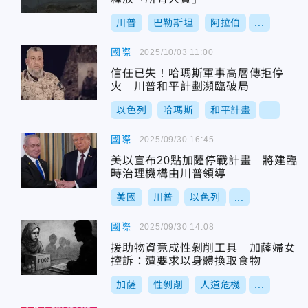
川普
巴勒斯坦
阿拉伯
...
國際
2025/10/03 11:00
信任已失！哈瑪斯軍事高層傳拒停
火 川普和平計劃瀕臨破局
以色列
哈瑪斯
和平計畫
...
國際
2025/09/30 16:45
美以宣布20點加薩停戰計畫 將建臨
時治理機構由川普領導
美國
川普
以色列
...
國際
2025/09/30 14:08
援助物資竟成性剝削工具 加薩婦女
控訴：遭要求以身體換取食物
加薩
性剝削
人道危機
...