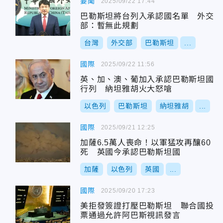
要聞
2025/09/22 17:44
巴勒斯坦將台列入承認國名單 外交
部：暫無此規劃
台灣
外交部
巴勒斯坦
...
國際
2025/09/22 11:56
英、加、澳、葡加入承認巴勒斯坦國
行列 納坦雅胡火大怒嗆
以色列
巴勒斯坦
納坦雅胡
...
國際
2025/09/21 12:25
加薩6.5萬人喪命！以軍猛攻再釀60
死 英國今承認巴勒斯坦國
加薩
以色列
英國
...
國際
2025/09/20 17:23
美拒發簽證打壓巴勒斯坦 聯合國投
票通過允許阿巴斯視訊發言