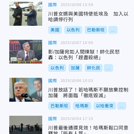
國際
2025/10/08 13:59
川普女婿與美國特使抵埃及 加入以
哈調停行列
美國
以色列
巴勒斯坦
...
國際
2025/10/07 10:00
影/加薩宛如人間煉獄！帥化民怒
轟：以色列「趕盡殺絕」
以色列
加薩
帥化民
...
國際
2025/10/06 10:03
川普放話了！若哈瑪斯不願放棄控制
加薩 將面臨「徹底毀滅」
巴勒斯坦
哈瑪斯
以哈衝突
...
國際
2025/10/04 17:15
川普最後通牒見效！哈瑪斯鬆口同意
釋放「所有人質」