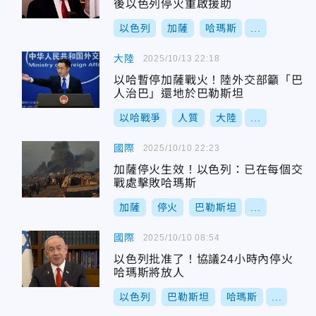
後以色列停火重啟援助
以色列
加薩
哈瑪斯
...
大陸
2025/10/13 22:18
以哈暫停加薩戰火！陸外交部籲「巴
人治巴」還地於巴勒斯坦
以哈戰爭
人質
大陸
...
國際
2025/10/10 22:23
加薩停火生效！以色列：已在每個交
戰處擊敗哈瑪斯
加薩
停火
巴勒斯坦
...
國際
2025/10/10 08:54
以色列批准了！協議24小時內停火
哈瑪斯將放人
以色列
巴勒斯坦
哈瑪斯
...