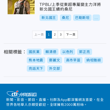
TPBL/上季從東超專屬變主力洋將
新北國王續約桑尼
新北國王
桑尼
巴勒斯坦
...
上一頁
1
2
3
下一頁
相關標籤：
國民黨
賴清德
以色列
郭正亮
熊本地震
鄭麗文
高市早苗
納坦雅胡
亮話天下
外交部
新聞、影音、節目、直播、社群及App都深獲網友喜愛，在全
世界各地華人亦頗受歡迎，全球擁有2000萬粉絲。