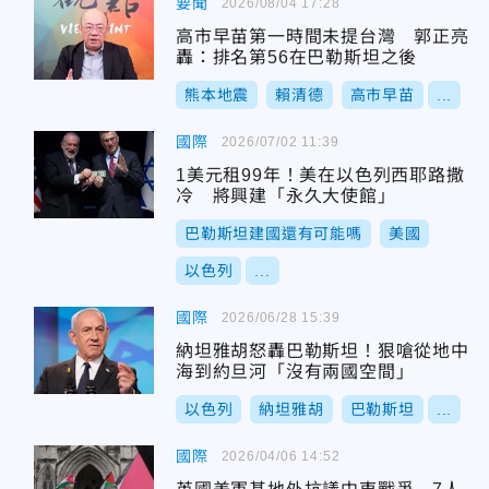
要聞
2026/08/04 17:28
高市早苗第一時間未提台灣 郭正亮
轟：排名第56在巴勒斯坦之後
熊本地震
賴清德
高市早苗
...
國際
2026/07/02 11:39
1美元租99年！美在以色列西耶路撒
冷 將興建「永久大使館」
巴勒斯坦建國還有可能嗎
美國
以色列
...
國際
2026/06/28 15:39
納坦雅胡怒轟巴勒斯坦！狠嗆從地中
海到約旦河「沒有兩國空間」
以色列
納坦雅胡
巴勒斯坦
...
國際
2026/04/06 14:52