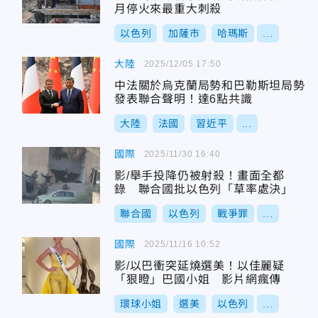
月停火來最重大刺殺
以色列
加薩市
哈瑪斯
...
大陸
2025/12/05 17:50
中法關於烏克蘭局勢和巴勒斯坦局勢
發表聯合聲明！達6點共識
大陸
法國
習近平
...
國際
2025/11/30 16:40
影/舉手投降仍被射殺！畫面全都
錄 聯合國批以色列「草率處決」
聯合國
以色列
戰爭罪
...
國際
2025/11/16 10:52
影/以巴衝突延燒選美！以佳麗疑
「狠瞪」巴國小姐 影片網瘋傳
環球小姐
選美
以色列
...