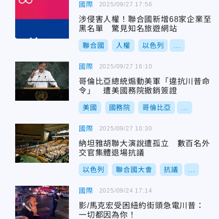
國際
2025/09/27 17:56
涉侵害人權！聯合國新增68家企業至
黑名單 驚見知名旅遊網站
聯合國
人權
以色列
...
國際
2025/09/27 16:10
哥倫比亞總統煽動美軍「違抗川普命
令」 遭美國務院撤銷簽證
美國
國務院
哥倫比亞
...
國際
2025/09/27 10:30
納坦雅胡聯大演說遭孤立 數百名外
交官集體退場抗議
以色列
聯合國大會
抗議
...
國際
2025/09/24 17:14
影/馬克宏受困紐約街頭急電川普：
一切都因為你！