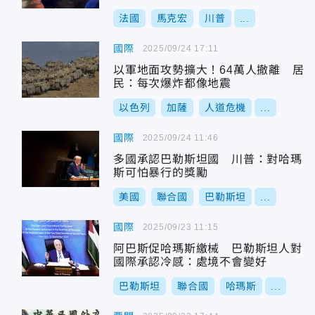
法國
馬克宏
川普
...
國際
2025/09/24 17:11
以軍地面攻勢擴大！64萬人撤離 居
民：每次爆炸都像地震
以色列
加薩
人道危機
...
國際
2025/09/24 11:46
多國承認巴勒斯坦國 川普：對哈瑪
斯可怕暴行的獎勵
美國
聯合國
巴勒斯坦
...
國際
2025/09/23 11:15
阿巴斯促哈瑪斯繳械 巴勒斯坦人對
國際承認冷感：處境不會變好
巴勒斯坦
聯合國
哈瑪斯
...