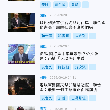
美國
聯合國
會議
...
國際
2025/09/20 13:53
以色列揚言併吞約旦河西岸 聯合國
秘書長：國際社會不應被恫嚇
聯合國
秘書長
以色列
...
國際
2025/09/20 10:00
影/以國打遍中東無敵手？介文汲
憂：恐搞「大以色列主義」
以色列
阿拉伯
介文汲
...
國際
2025/09/19 14:11
遭以軍雙面夾擊加薩陷恐慌 聯合
國：最後一條生命線正面臨崩潰
以色列
加薩
巴勒斯坦
...
體育
2025/09/19 12:07