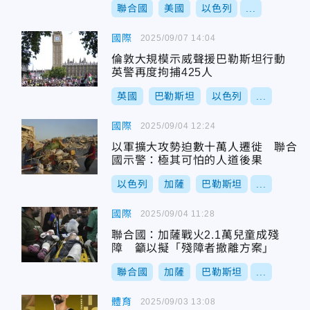
聯合國
美國
以色列
...
國際
2025/09/07 14:04
倫敦大規模示威聲援巴勒斯坦行動
英警再度拘捕425人
英國
巴勒斯坦
以色列
...
國際
2025/09/04 12:24
以軍擴大攻勢迫數十萬人遷徙 聯合
國示警：極其可怕的人道後果
以色列
加薩
巴勒斯坦
...
國際
2025/09/04 11:28
聯合國：加薩戰火2.1萬兒童成殘
障 籲以擬「殘障者撤離方案」
聯合國
加薩
巴勒斯坦
...
體育
2025/09/03 13:08