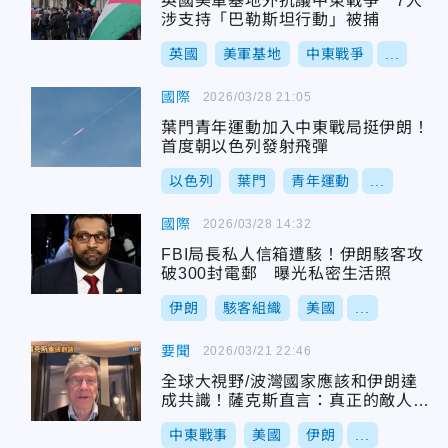
英國美軍基地外抗議中東戰爭 7人
涉支持「巴勒斯坦行動」被捕
英國
美軍基地
中東戰爭
...
國際
2026/03/28 21:05
葉門青年運動加入中東戰局挺伊朗！
首度朝以色列發射飛彈
以色列
葉門
青年運動
...
國際
2026/03/28 14:32
FBI局長私人信箱遭駭！伊朗駭客攻
破300封電郵 曝光私密生活照
伊朗
駭客組織
美國
...
要聞
2026/03/21 22:46
全球大視野/波灣國家應該和伊朗達
成共識！薩克斯直言：真正的敵人是
以色列
中東戰事
美國
伊朗
...