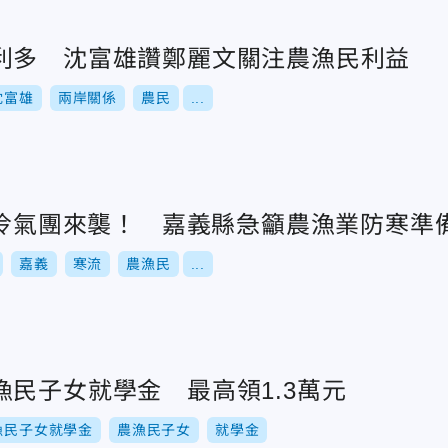
利多 沈富雄讚鄭麗文關注農漁民利益
沈富雄
兩岸關係
農民
...
陸冷氣團來襲！ 嘉義縣急籲農漁業防寒準
嘉義
寒流
農漁民
...
民子女就學金 最高領1.3萬元
漁民子女就學金
農漁民子女
就學金