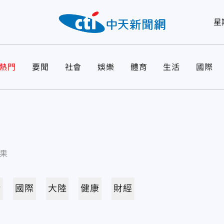
星
熱門
要聞
社會
娛樂
體育
生活
國際
果
活
國際
大陸
健康
財經