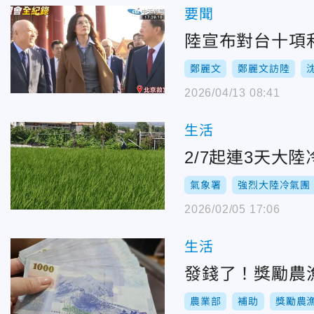
要聞
陸宣布對台十項
鄭麗文
鄭麗文訪陸
2026/04/13 08:41
生活
2/7起連3天大
氣象署
強烈大陸冷氣團
2026/02/05 17:06
生活
發錢了！獎勵農漁
農業部
補助
獎勵農