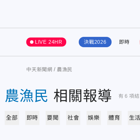
LIVE 24HR
決戰2026
即時
中天新聞網
農漁民
農漁民
相關報導
有
6
項結
全部
即時
要聞
社會
娛樂
體育
生