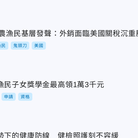
0萬農漁民基層發聲：外銷面臨美國關稅沉重
漁民
鬼頭刀
美國
漁民子女獎學金最高領1萬3千元
申請
資格
勢下的健康防線 健檢照護刻不容緩