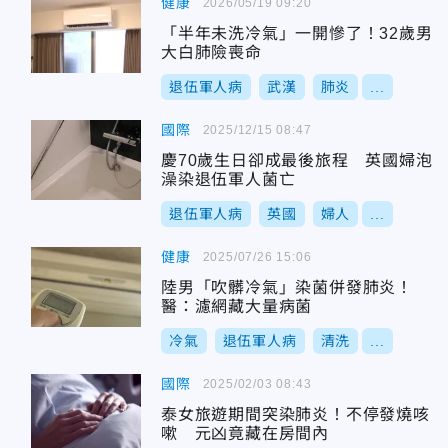
健康
2026/05/19 09:20
「半年未洗冷氣」一開慘了！32歲男
大白肺險喪命
退伍軍人病
武漢
肺炎
...
國際
2025/12/15 08:47
慶70歲生日卻成最後旅程 英國婦泡
澡染退伍軍人菌亡
退伍軍人病
英國
婦人
...
健康
2025/07/26 15:06
陸男「吹髒冷氣」染菌併發肺炎！
醫：濾網藏大量病菌
冷氣
退伍軍人病
清洗
...
國際
2025/02/03 08:43
泰女旅遊期間突染肺炎！不停發燒咳
嗽 元凶竟藏在房間內