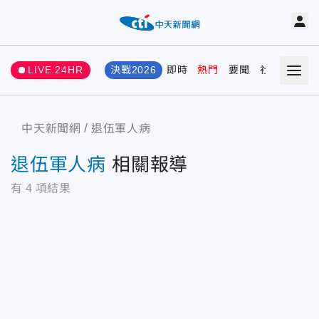
LIVE 24HR
決戰2026
即時
熱門
要聞
社會
娛樂
中天新聞網
退伍軍人病
退伍軍人病
相關報導
有
4
項結果