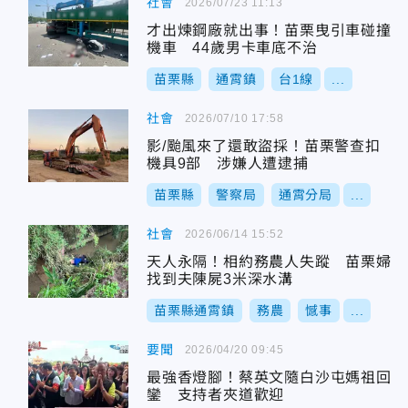
社會
2026/07/23 11:13
才出煉鋼廠就出事！苗栗曳引車碰撞
機車 44歲男卡車底不治
苗栗縣
通霄鎮
台1線
...
社會
2026/07/10 17:58
影/颱風來了還敢盜採！苗栗警查扣
機具9部 涉嫌人遭逮捕
苗栗縣
警察局
通霄分局
...
社會
2026/06/14 15:52
天人永隔！相約務農人失蹤 苗栗婦
找到夫陳屍3米深水溝
苗栗縣通霄鎮
務農
憾事
...
要聞
2026/04/20 09:45
最強香燈腳！蔡英文隨白沙屯媽祖回
鑾 支持者夾道歡迎