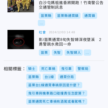
白沙屯媽祖進香將開跑！竹南警公告
交通管制訊息
苗栗縣
苗栗縣通霄鎮
通霄鎮
...
社會
2024/12/03 14:48
影/苗栗通霄8旬失智婦深夜墜溪 2
勇警跳水救回一命
苗栗
失智
失智婦人
...
相關標籤：
騎士
死亡車禍
曳引車
警察局
苗栗縣
台1線
通霄分局
苗栗台1線通霄車禍原因是什麼？
曳引車與機車路口碰撞責任怎麼算？
苗栗通霄死亡車禍有酒駕或毒駕嗎？