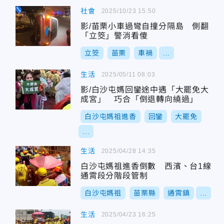
社會
2025/10/23 15:50
影/苗栗小車過彎自撞分隔島 側翻
「立筊」警消看傻
立筊
苗栗
車禍
...
生活
2025/05/11 08:03
影/白沙屯媽回鑾途中遇「大罷免大
成宮」 巧合「倒退轉向繞過」
白沙屯媽祖進香
回鑾
大罷免
...
生活
2025/04/28 14:35
白沙屯媽祖進香倒數 西濱、台1線
通霄段分階段管制
白沙屯媽祖
苗栗縣
通霄鎮
...
生活
2025/04/23 16:25