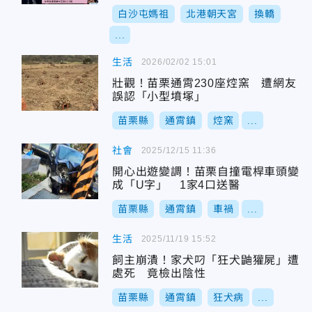
白沙屯媽祖
北港朝天宮
換轎
...
生活
2026/02/02 15:01
壯觀！苗栗通霄230座焢窯 遭網友
誤認「小型墳塚」
苗栗縣
通霄鎮
焢窯
...
社會
2025/12/15 11:36
開心出遊變調！苗栗自撞電桿車頭變
成「U字」 1家4口送醫
苗栗縣
通霄鎮
車禍
...
生活
2025/11/19 15:52
飼主崩潰！家犬叼「狂犬鼬獾屍」遭
處死 竟檢出陰性
苗栗縣
通霄鎮
狂犬病
...