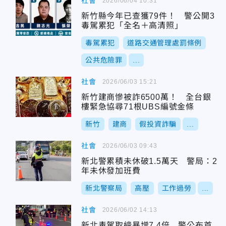
社會
2026/06/04 10:31
新竹縣今年已查獲79件！ 警公開3
毒駕累犯「全名＋高清照」
毒駕累犯
道路交通管理處罰條例
公共危險罪
...
社會
2026/06/03 15:21
新竹建商慘被詐6500萬！ 全台銀
樓緊急協尋71根UBS編號金條
新竹
建商
假投資詐騙
...
社會
2026/06/03 09:43
新北警累積未休破1.5萬天 警局：2
年未休發加班費
新北警察局
高壓
工作過勞
...
社會
2026/06/02 14:13
新北毒駕取締暴增7.4倍 警公布首