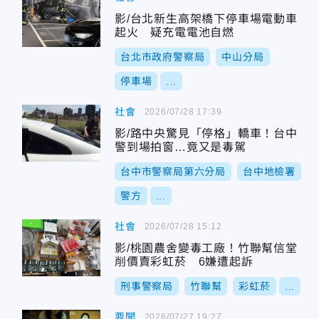
影/台北新生高架橋下停車場電動車
起火 疑充電電池自燃
台北市政府警察局
中山分局
停車場
...
社會
2026/07/28 17:39
影/路中央驚見「停格」轎車！台中
警到場拍窗…竟又是毒駕
台中市警察局第六分局
台中地檢署
警方
...
社會
2026/07/28 15:12
影/桃園農舍變毒工廠！竹聯幫信堂
削價賣彩虹菸 6嫌遭起訴
刑事警察局
竹聯幫
彩虹菸
...
要聞
2026/07/27 19:27