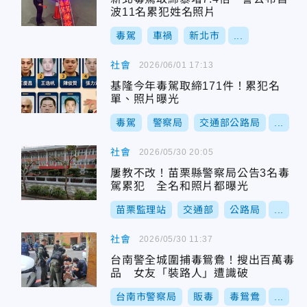
波11名累犯姓名照片
毒駕
車禍
新北市
...
社會
2026/06/01 17:13
基隆今年毒駕取締171件！累犯名
單、照片曝光
毒駕
警察局
交通部公路局
...
社會
2026/05/30 20:05
屢教不改！苗栗縣警察局公告3名毒
駕累犯 全名和照片都曝光
苗栗監理站
交通部
公路局
...
社會
2026/05/30 11:37
台南警全城圍捕毒鴛鴦！搜出百萬毒
品 女友「裝路人」遭識破
台南市警察局
販毒
毒鴛鴦
...