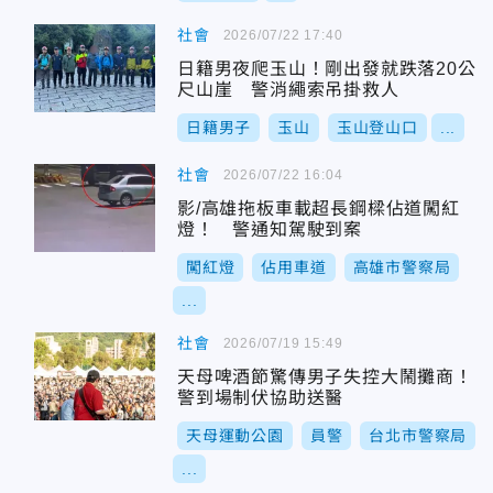
社會
2026/07/22 17:40
日籍男夜爬玉山！剛出發就跌落20公
尺山崖 警消繩索吊掛救人
日籍男子
玉山
玉山登山口
...
社會
2026/07/22 16:04
影/高雄拖板車載超長鋼樑佔道闖紅
燈！ 警通知駕駛到案
闖紅燈
佔用車道
高雄市警察局
...
社會
2026/07/19 15:49
天母啤酒節驚傳男子失控大鬧攤商！
警到場制伏協助送醫
天母運動公園
員警
台北市警察局
...