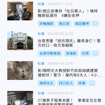
社會
2026/07/17 11:42
影/假公安專詐「在日華人」！楠梓
機房貼滿符 4嫌全收押
詐騙機房
假公安
裁定羈押
...
社會
2026/07/16 21:33
台南男童「送托隔天」離奇身亡！警
方封口、檢方急驗屍
台南市警察局
安南區
托育
...
社會
2026/07/14 21:45
影/陽明交大教授新竹砍殺妹婿遭開
槍制伏！警方：屋內有6大人、4小孩
受困
陽明交大
持刀砍人
命案
...
社會
2026/07/12 16:20
27歲男子租車未還！ 業者定位左營
高鐵停車場驚現男屍