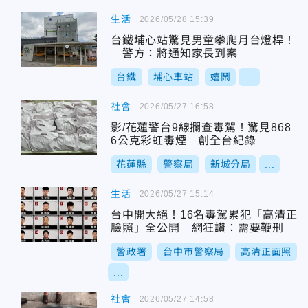
生活
2026/05/28 15:39
台鐵埔心站驚見男童攀爬月台燈桿！
警方：將通知家長到案
台鐵
埔心車站
嬉鬧
...
社會
2026/05/27 16:58
影/花蓮警台9線攔查毒駕！驚見868
6公克彩虹毒煙 創全台紀錄
花蓮縣
警察局
新城分局
...
生活
2026/05/27 15:14
台中開大絕！16名毒駕累犯「高清正
臉照」全公開 網狂讚：需要鞭刑
警政署
台中市警察局
高清正面照
...
社會
2026/05/27 14:58