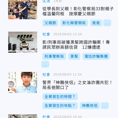
生活
1天前
從學長到父親！彰化警察局33對親子
檔溫馨同框 按摩慶父親節
父親節
彰化縣警察局
爸爸
...
社會
2026/08/06 14:56
影/刑事局破獲黑幫跨國詐騙案！專
誘民眾辦高額信貸 12嫌遭逮
刑事警察局
黑幫
電信詐騙集團
...
社會
2026/08/05 11:34
警界「神鵰俠侶」之女淪詐團共犯！
局長爸開口了
全案發生的時間？
全案發生的地點？
神鵰俠侶
...
社會
2026/08/03 16:46