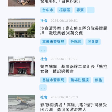
驚現多包「白色粉末」
台中市
梧棲區
毒駕
...
社會
2026/06/12 09:51
涉貪瀆弊案！嘉市偵查隊分隊長遭羈
押 電玩業者30萬交保
嘉義市警察局
分隊長
涉貪瀆
...
社會
2026/06/11 10:22
警界醜聞！基隆兩線二星組長「熊抱
女警」遭記過拔官
基隆市警察局
職場性騷擾
熊抱
...
社會
2026/06/10 17:13
影/暴雨潰堤！高雄六龜2怪手司機受
困沙洲 勇消闖激流救人