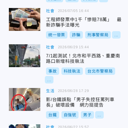
社會
2026/07/05 16:44
工程師發票中1千「慘賠78萬」 最
新詐騙手法曝光
統一發票
詐騙
刑事警察局
...
社會
2026/06/29 15:44
7/1起測試！北市和平西路、重慶南
路口新增科技執法
事故
科技執法
台北市警察局
...
生活
2026/06/28 17:29
影/台鐵誤點「男子失控狂罵列車
長」破壞設備 網力挺提告
台鐵
自強號
男子
...
社會
2026/06/22 15:57