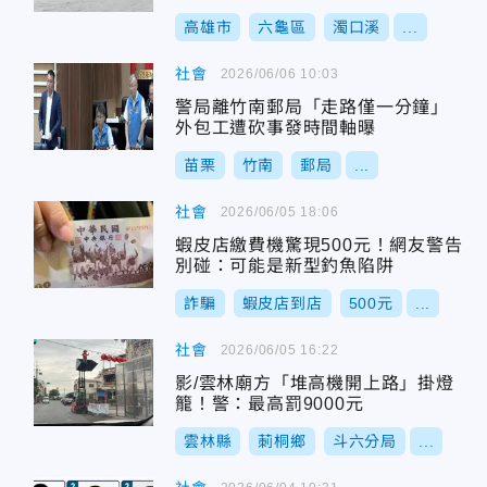
高雄市
六龜區
濁口溪
...
社會
2026/06/06 10:03
警局離竹南郵局「走路僅一分鐘」
外包工遭砍事發時間軸曝
苗栗
竹南
郵局
...
社會
2026/06/05 18:06
蝦皮店繳費機驚現500元！網友警告
別碰：可能是新型釣魚陷阱
詐騙
蝦皮店到店
500元
...
社會
2026/06/05 16:22
影/雲林廟方「堆高機開上路」掛燈
籠！警：最高罰9000元
雲林縣
莿桐鄉
斗六分局
...