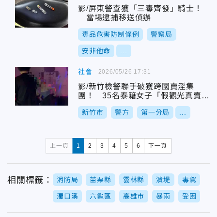
影/屏東警查獲「三毒齊發」騎士！
當場逮捕移送偵辦
毒品危害防制條例
警察局
安非他命
...
社會
2026/05/26 17:31
影/新竹檢警聯手破獲跨國賣淫集
團！ 35名泰籍女子「假觀光真賣
身」
新竹市
警方
第一分局
...
上一頁
1
2
3
4
5
6
下一頁
相關標籤：
消防局
苗栗縣
雲林縣
潰堤
毒駕
濁口溪
六龜區
高雄市
暴雨
受困