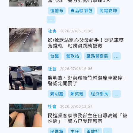
當代號！警方強勢出擊逮5人
愷他命
毒品咖啡包
閃電麥坤
...
社會
2026/07/06 16:36
影/鶯歌站粗心父母鬆手！嬰兒車墜
落鐵軌 站務員跳軌搶救
台鐵
鶯歌站
鐵路警察局
...
社會
2026/07/06 16:06
龔明鑫、鄭英耀新竹輔選座車違停！
警認定開罰了
龔明鑫
鄭英耀
經濟部長
...
社會
2026/07/06 12:57
民進黨客家事務部主任自爆高鐵「被
性騷」！警方已受理報案
民進黨
主任
黃駿翔
...