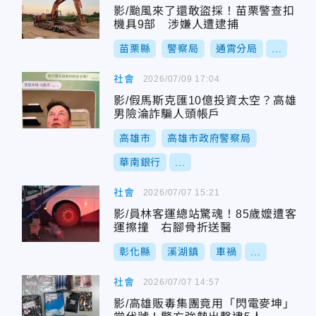
影/颱風來了還敢盜採！苗栗警查扣
機具9部 涉嫌人遭逮捕
苗栗縣
警察局
通霄分局
...
社會
2026/07/09 17:04
影/假馬斯克匯10億投資太空？高雄
男險淪詐騙人頭帳戶
高雄市
高雄市政府警察局
華南銀行
...
社會
2026/07/07 15:21
影/員林客運總站驚魂！85歲嬤遭客
運擦撞 右腳骨折送醫
彰化縣
溪湖鎮
車禍
...
社會
2026/07/07 14:57
影/高雄販毒集團竟用「閃電麥坤」