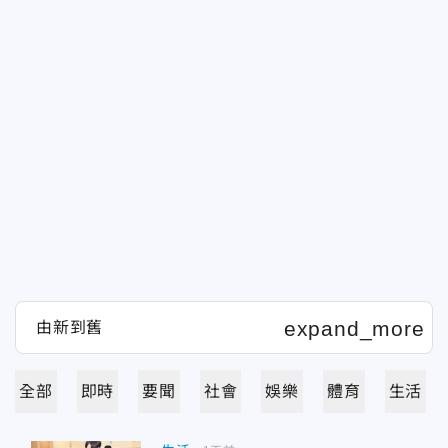
全部
即時
要聞
社會
娛樂
體育
生活