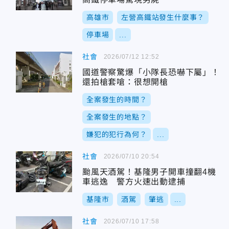
高雄市
左營高鐵站發生什麼事？
停車場
...
社會
2026/07/12 12:52
國道警察驚爆「小隊長恐嚇下屬」！
還拍槍套嗆：很想開槍
全案發生的時間？
全案發生的地點？
嫌犯的犯行為何？
...
社會
2026/07/10 20:54
颱風天酒駕！基隆男子開車撞翻4機
車逃逸 警方火速出動逮捕
基隆市
酒駕
肇逃
...
社會
2026/07/10 17:58