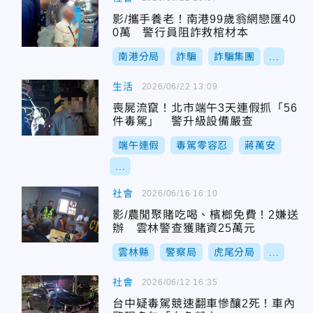
影/攜手養老！南港99歲翁網戀匯40
0萬 警行員阻詐救棺材本
南港分局
詐騙
詐騙集團
...
生活
2026/06/22 13:09
喪屍流竄！北市端午3天連假抓「56
件毒駕」 警升級設備嚴查
端午連假
毒駕零容忍
蔣萬安
...
社會
2026/06/16 16:10
影/農閒聚賭吃喝、檳榔免費！2嫌送
辦 雲林警查獲賭資25萬元
雲林縣
警察局
虎尾分局
...
社會
2026/06/12 16:35
台中疑毒駕競速翻車慘釀2死！車內