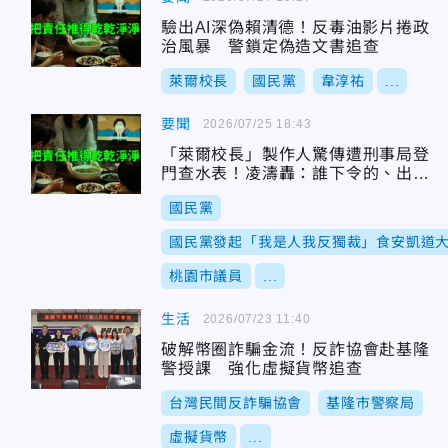
驗出AI深偽賴清德！反毒油影片捲政
治風暴 警鎖定偽造文書追查
萊爾校長
國民黨
韋淳祐
...
要聞
2026/07/25 18:43
「萊爾校長」製作人驚傳遭刑事局登
門查水表！凌濤轟：誰下令的、出來
打球
國民黨
國民黨發起「我是人我反獨裁」食安凱道
桃園市議員
...
生活
2026/07/23 11:40
破解幣圈詐騙金流！反詐協會赴基隆
警授課 強化虛擬貨幣追查
台灣民間反詐騙協會
基隆市警察局
虛擬貨幣
...