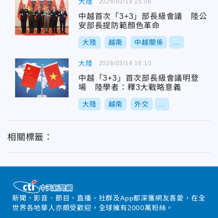
大陸
2026/03/18 15:06
中越首次「3+3」部長級會議 陸公
安部長提防範顏色革命
大陸
越南
中越關係
...
大陸
2026/03/14 16:10
中越「3+3」首次部長級會議明登
場 陸學者：釋3大戰略意義
大陸
越南
外交
...
相關標籤：
新聞、影音、節目、直播、社群及App都深獲網友喜愛，在全
世界各地華人亦頗受歡迎，全球擁有2000萬粉絲。