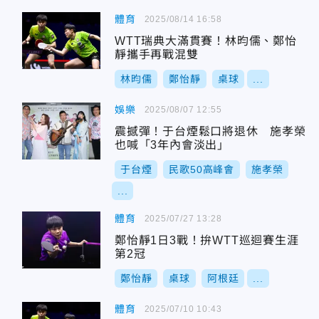
體育
2025/08/14 16:58
WTT瑞典大滿貫賽！林昀儒、鄭怡
靜攜手再戰混雙
林昀儒
鄭怡靜
桌球
...
娛樂
2025/08/07 12:55
震撼彈！于台煙鬆口將退休 施孝榮
也喊「3年內會淡出」
于台煙
民歌50高峰會
施孝榮
...
體育
2025/07/27 13:28
鄭怡靜1日3戰！拚WTT巡迴賽生涯
第2冠
鄭怡靜
桌球
阿根廷
...
體育
2025/07/10 10:43