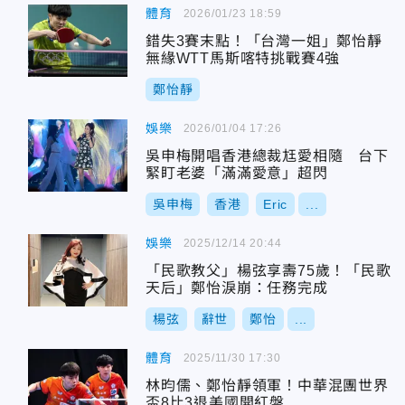
體育
2026/01/23 18:59
錯失3賽末點！「台灣一姐」鄭怡靜
無緣WTT馬斯喀特挑戰賽4強
鄭怡靜
娛樂
2026/01/04 17:26
吳申梅開唱香港總裁尪愛相隨 台下
緊盯老婆「滿滿愛意」超閃
吳申梅
香港
Eric
...
娛樂
2025/12/14 20:44
「民歌教父」楊弦享壽75歲！「民歌
天后」鄭怡淚崩：任務完成
楊弦
辭世
鄭怡
...
體育
2025/11/30 17:30
林昀儒、鄭怡靜領軍！中華混團世界
盃8比3退美國開紅盤