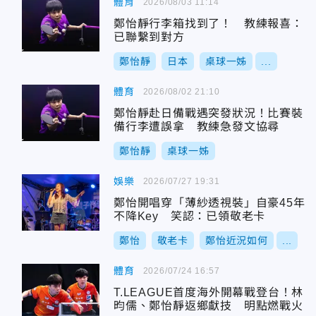
體育
2026/08/03 11:14
鄭怡靜行李箱找到了！ 教練報喜：
已聯繫到對方
鄭怡靜
日本
桌球一姊
...
體育
2026/08/02 21:10
鄭怡靜赴日備戰遇突發狀況！比賽裝
備行李遭誤拿 教練急發文協尋
鄭怡靜
桌球一姊
娛樂
2026/07/27 19:31
鄭怡開唱穿「薄紗透視裝」自豪45年
不降Key 笑認：已領敬老卡
鄭怡
敬老卡
鄭怡近況如何
...
體育
2026/07/24 16:57
T.LEAGUE首度海外開幕戰登台！林
昀儒、鄭怡靜返鄉獻技 明點燃戰火