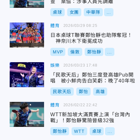
查 桌協：涉事人員先調離
桌球
女團
中華隊
...
體育
2026/03/29 08:25
日本桌球T聯賽鄭怡靜也助隊奪冠！
神奈川木下衛冕成功
MVP
倫敦
鄭怡靜
...
娛樂
2026/03/23 17:48
「民歌天后」鄭怡三度登高雄Pub開
唱 被小鮮肉告白笑虧：晚了40年啦
民歌天后
鄭怡
高雄
體育
2026/02/22 22:42
WTT新加坡大滿貫賽上演「台灣內
戰」！鄭怡靜驚險晉級32強
鄭怡靜
WTT
桌球
...