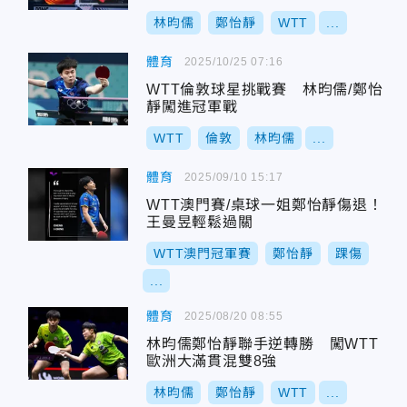
林昀儒
鄭怡靜
WTT
...
體育
2025/10/25 07:16
WTT倫敦球星挑戰賽 林昀儒/鄭怡
靜闖進冠軍戰
WTT
倫敦
林昀儒
...
體育
2025/09/10 15:17
WTT澳門賽/桌球一姐鄭怡靜傷退！
王曼昱輕鬆過關
WTT澳門冠軍賽
鄭怡靜
踝傷
...
體育
2025/08/20 08:55
林昀儒鄭怡靜聯手逆轉勝 闖WTT
歐洲大滿貫混雙8強
林昀儒
鄭怡靜
WTT
...