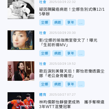
社會
2025/10/29 22:32
疑因胰臟癌病逝！坣娜告別式傳12/1
5舉辦
坣娜
病逝
享年
...
社會
2025/10/29 20:30
影/坣娜的瑜珈教室發文了！曝光
「生前祈禱MV」
坣娜
病逝
享年
...
社會
2025/10/29 19:52
歌后淚別美聲天后！鄭怡悲慟透露坣
娜「老公身旁離世」
坣娜
病逝
享年
...
體育
2025/10/27 07:27
林昀儒鄭怡靜變更成熟 攜手奪暌違
3年WTT混雙冠軍