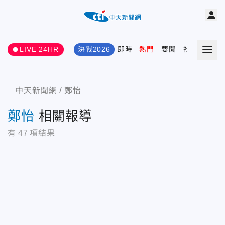
LIVE 24HR
決戰2026
即時
熱門
要聞
社會
娛樂
中天新聞網
鄭怡
鄭怡
相關報導
有
47
項結果