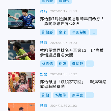
鄭怡靜
孫穎莎
體育
2025/04/17 15:59
鄭怡靜7局險勝奧運銅牌早田希娜！
勇闖桌球世界盃8強
鄭怡靜
桌球
早田希娜
...
體育
2025/02/25 16:23
林昀儒世界排名升至第13 17歲葉
伊恬逼近百名大關
林昀儒
銅牌
鄭怡靜
...
娛樂
2025/01/30 17:32
鄭怡母逝「沒娘家可回」 親揭賴銘
偉母超暖舉動
鄭怡
賴銘偉
廣澤宮
...
體育
2024/11/29 21:03