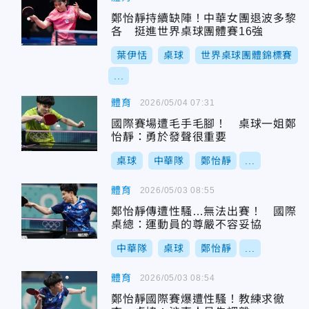
鄭怡靜持續缺陣！中華女團退波多黎
各 挺進世界桌球團體賽16強
葉伊恬
桌球
世界桌球團體錦標賽
...
體育
2026/05/04 07:31
國際賽場遭毛手毛腳！ 桌球一姐鄭
怡靜：勇於發聲很重要
桌球
中華隊
鄭怡靜
...
體育
2026/05/03 08:55
鄭怡靜傳遭性騷…無法出賽！ 國際
桌總：運動員的尊嚴不容妥協
中華隊
桌球
鄭怡靜
...
體育
2026/05/03 08:54
鄭怡靜國際賽爆遭性騷！教練求徹