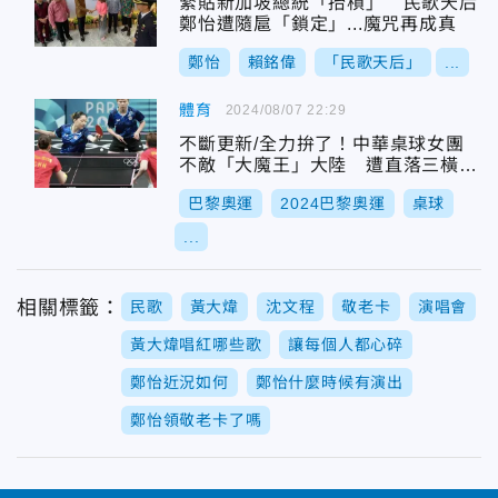
緊貼新加坡總統「抬槓」 民歌天后
鄭怡遭隨扈「鎖定」...魔咒再成真
鄭怡
賴銘偉
「民歌天后」
...
體育
2024/08/07 22:29
不斷更新/全力拚了！中華桌球女團
不敵「大魔王」大陸 遭直落三橫掃
止步8強
巴黎奧運
2024巴黎奧運
桌球
...
相關標籤：
民歌
黃大煒
沈文程
敬老卡
演唱會
黃大煒唱紅哪些歌
讓每個人都心碎
鄭怡近況如何
鄭怡什麼時候有演出
鄭怡領敬老卡了嗎