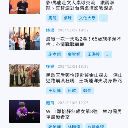
影/馬龍赴文大桌球交流 讚蔣澎
龍、莊智淵對台灣桌壇影響深遠
馬龍
桌球
文化大學
...
娛樂
2024/11/29 19:39
最後一次一天戰2場！65歲施孝榮不
捨：心情戰戰兢兢
施孝榮
金智娟
王海玲
...
娛樂
2024/11/21 18:39
民歌天后鄭怡遠赴舊金山探友 深山
迷路崩潰狂吼...王新蓮洋夫現身帶路
王新蓮
民歌
鄭怡
體育
2024/11/08 12:05
WTT鄭怡靜無緣女單8強 林昀儒男
單最後希望
鄭怡靜
林昀儒
台灣桌球