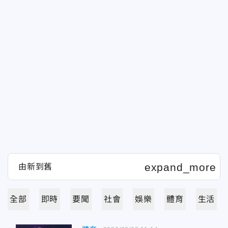
全部
即時
要聞
社會
娛樂
體育
生活