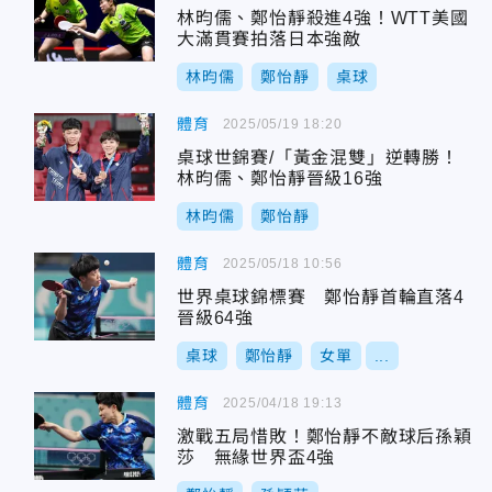
林昀儒、鄭怡靜殺進4強！WTT美國
大滿貫賽拍落日本強敵
林昀儒
鄭怡靜
桌球
體育
2025/05/19 18:20
桌球世錦賽/「黃金混雙」逆轉勝！
林昀儒、鄭怡靜晉級16強
林昀儒
鄭怡靜
體育
2025/05/18 10:56
世界桌球錦標賽 鄭怡靜首輪直落4
晉級64強
桌球
鄭怡靜
女單
...
體育
2025/04/18 19:13
激戰五局惜敗！鄭怡靜不敵球后孫穎
莎 無緣世界盃4強