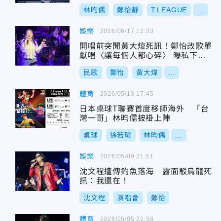
林昀儒
鄭怡靜
T.LEAGUE
...
娛樂
2026/06/17 12:33
開唱前突聞黃大煒死訊！鄭怡改歌單
獻唱〈讓每個人都心碎〉 曝私下好
交情
民歌
鄭怡
黃大煒
...
體育
2026/05/13 17:45
日本桌球T聯賽首度移師海外 「台
灣一哥」林昀儒披褂上陣
桌球
徐若瑄
林昀儒
...
娛樂
2026/05/09 21:51
沈文程遭傳釣魚落海 露面駁烏龍死
訊：我還在！
沈文程
演唱會
鄭怡
體育
2026/05/05 22:58