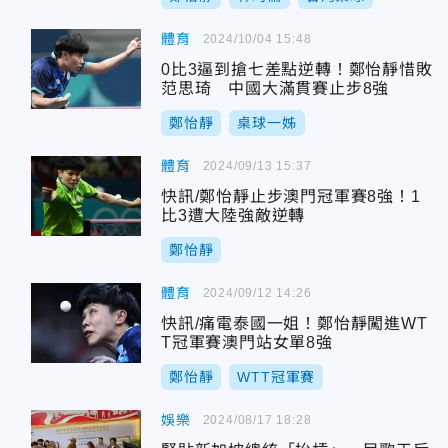
體育
2024/10/04 15:48
0比3逼到搶七差點逆轉！鄭怡靜惜敗
范思琦 中國大滿貫賽止步8強
鄭怡靜
桌球一姊
體育
2024/09/13 15:37
快訊/鄭怡靜止步澳門冠軍賽8強！1
比3遭大陸強敵逆轉
鄭怡靜
體育
2024/09/12 14:26
快訊/痛電泰國一姐！鄭怡靜闖進WT
T冠軍賽澳門站女單8強
鄭怡靜
WTT冠軍賽
娛樂
2024/08/17 18:28