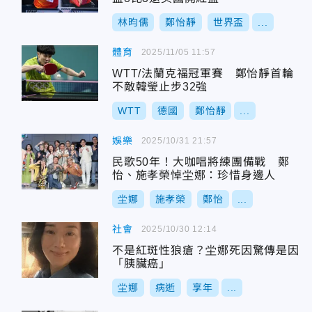
林昀儒
鄭怡靜
世界盃
...
體育
2025/11/05 11:57
WTT/法蘭克福冠軍賽 鄭怡靜首輪
不敵韓瑩止步32強
WTT
德國
鄭怡靜
...
娛樂
2025/10/31 21:57
民歌50年！大咖唱將練團備戰 鄭
怡、施孝榮悼坣娜：珍惜身邊人
坣娜
施孝榮
鄭怡
...
社會
2025/10/30 12:14
不是紅斑性狼瘡？坣娜死因驚傳是因
「胰臟癌」
坣娜
病逝
享年
...