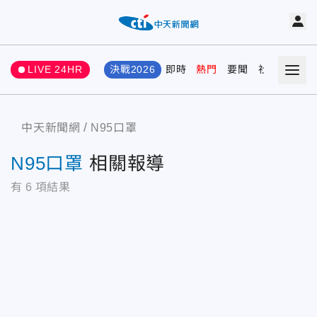
LIVE 24HR
決戰2026
即時
熱門
要聞
社會
娛樂
中天新聞網
N95口罩
N95口罩
相關報導
有
6
項結果