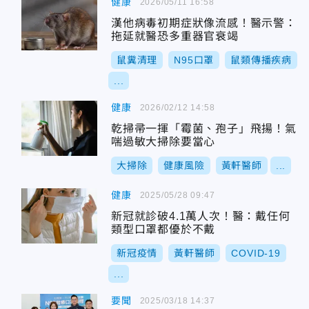
健康
2026/05/11 16:58
漢他病毒初期症狀像流感！醫示警：
拖延就醫恐多重器官衰竭
鼠糞清理
N95口罩
鼠類傳播疾病
...
健康
2026/02/12 14:58
乾掃帚一揮「霉菌、孢子」飛揚！氣
喘過敏大掃除要當心
大掃除
健康風險
黃軒醫師
...
健康
2025/05/28 09:47
新冠就診破4.1萬人次！醫：戴任何
類型口罩都優於不戴
新冠疫情
黃軒醫師
COVID-19
...
要聞
2025/03/18 14:37