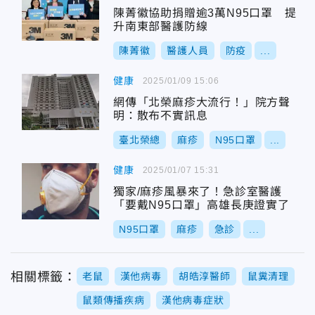
陳菁徽協助捐贈逾3萬N95口罩 提
升南東部醫護防線
陳菁徽
醫護人員
防疫
...
健康
2025/01/09 15:06
網傳「北榮麻疹大流行！」院方聲
明：散布不實訊息
臺北榮總
麻疹
N95口罩
...
健康
2025/01/07 15:31
獨家/麻疹風暴來了！急診室醫護
「要戴N95口罩」高雄長庚證實了
N95口罩
麻疹
急診
...
相關標籤：
老鼠
漢他病毒
胡皓淳醫師
鼠糞清理
鼠類傳播疾病
漢他病毒症狀