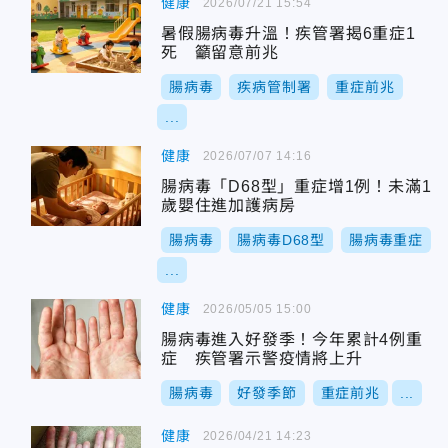
健康
2026/07/21 15:54
暑假腸病毒升溫！疾管署揭6重症1
死 籲留意前兆
腸病毒
疾病管制署
重症前兆
...
健康
2026/07/07 14:16
腸病毒「D68型」重症增1例！未滿1
歲嬰住進加護病房
腸病毒
腸病毒D68型
腸病毒重症
...
健康
2026/05/05 15:00
腸病毒進入好發季！今年累計4例重
症 疾管署示警疫情將上升
腸病毒
好發季節
重症前兆
...
健康
2026/04/21 14:23