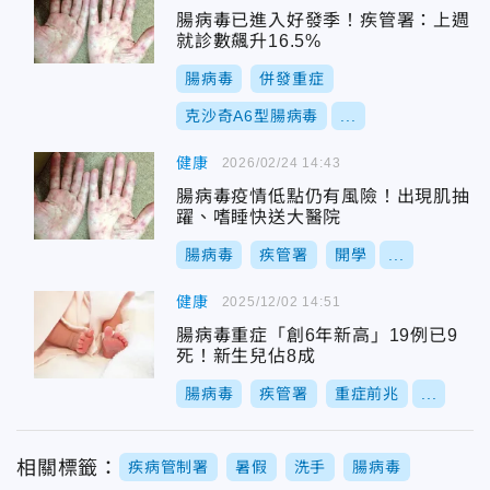
腸病毒已進入好發季！疾管署：上週
就診數飆升16.5%
腸病毒
併發重症
克沙奇A6型腸病毒
...
健康
2026/02/24 14:43
腸病毒疫情低點仍有風險！出現肌抽
躍、嗜睡快送大醫院
腸病毒
疾管署
開學
...
健康
2025/12/02 14:51
腸病毒重症「創6年新高」19例已9
死！新生兒佔8成
腸病毒
疾管署
重症前兆
...
相關標籤：
疾病管制署
暑假
洗手
腸病毒