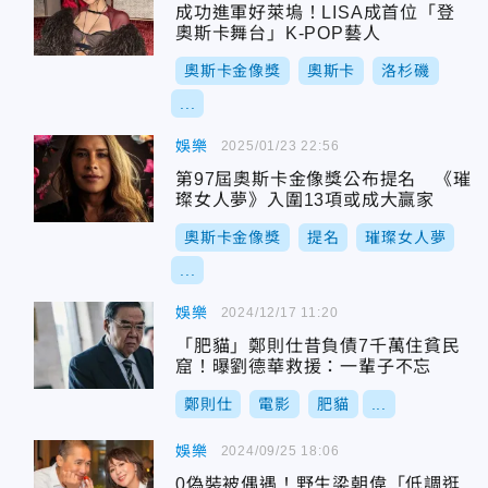
成功進軍好萊塢！LISA成首位「登
奧斯卡舞台」K-POP藝人
奧斯卡金像獎
奧斯卡
洛杉磯
...
娛樂
2025/01/23 22:56
第97屆奧斯卡金像獎公布提名 《璀
璨女人夢》入圍13項或成大贏家
奧斯卡金像獎
提名
璀璨女人夢
...
娛樂
2024/12/17 11:20
「肥貓」鄭則仕昔負債7千萬住貧民
窟！曝劉德華救援：一輩子不忘
鄭則仕
電影
肥貓
...
娛樂
2024/09/25 18:06
0偽裝被偶遇！野生梁朝偉「低調逛