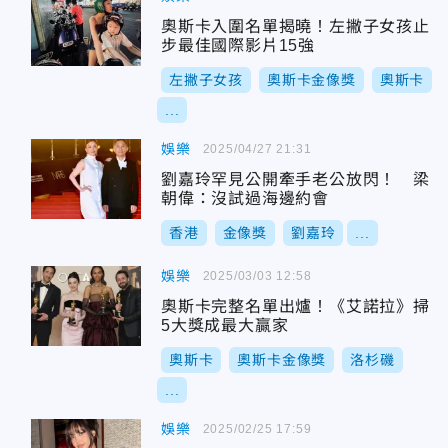
奧斯卡入圍名單揭曉！左撇子女孩止
步最佳國際影片15強
左撇子女孩
奧斯卡金像獎
奧斯卡
...
娛樂
2025/04/27 21:31
劉嘉玲罕見公開牽手老公放閃！ 梁
朝偉：沒試過海邊約會
香港
金像獎
劉嘉玲
...
娛樂
2025/03/03 12:58
奧斯卡完整名單出爐！《艾諾拉》掃
5大獎成最大贏家
奧斯卡
奧斯卡金像獎
洛杉磯
...
娛樂
2025/02/25 17:59