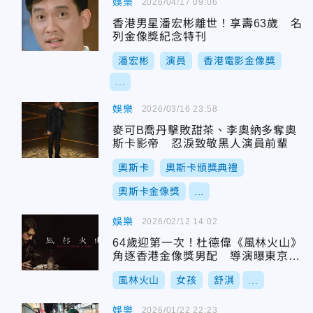
娛樂
2026/04/17 09:06
香港男星潘宏彬離世！享壽63歲 名
列金像獎紀念特刊
潘宏彬
演員
香港電影金像獎
...
娛樂
2026/03/16 23:58
麥可B喬丹擊敗甜茶、李奧納多奪奧
斯卡影帝 忍淚致敬黑人演員前輩
奧斯卡
奧斯卡頒獎典禮
奧斯卡金像獎
...
娛樂
2026/02/12 14:02
64歲迎第一次！杜德偉《風林火山》
角逐香港金像獎男配 導演曝東京密
會金城武幕後
風林火山
女孩
舒淇
...
娛樂
2026/01/22 22:23