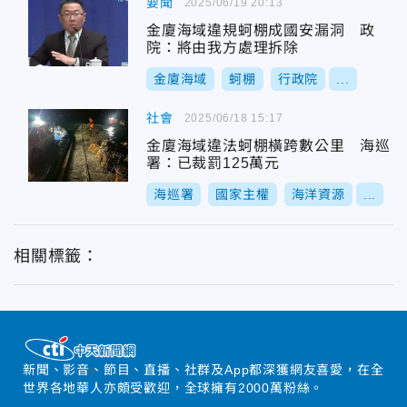
要聞
2025/06/19 20:13
金廈海域違規蚵棚成國安漏洞 政
院：將由我方處理拆除
金廈海域
蚵棚
行政院
...
社會
2025/06/18 15:17
金廈海域違法蚵棚橫跨數公里 海巡
署：已裁罰125萬元
海巡署
國家主權
海洋資源
...
相關標籤：
新聞、影音、節目、直播、社群及App都深獲網友喜愛，在全
世界各地華人亦頗受歡迎，全球擁有2000萬粉絲。