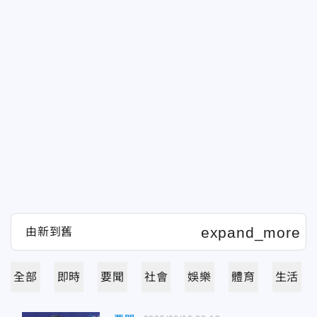
全部
即時
要聞
社會
娛樂
體育
生活