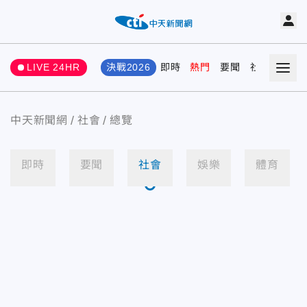
LIVE 24HR
決戰2026
即時
熱門
要聞
社會
娛樂
中天新聞網
社會
總覽
即時
要聞
社會
娛樂
體育