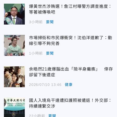
爆黃世杰涉賄選！詹江村曝警方調查進度：
等著被傳喚吧
3小時前
要聞
市場掃街和市民爆衝突！沈伯洋道歉了：動
線引導不夠完善
1小時前
要聞
余皓然21歲爆腦出血「險半身癱瘓」 倖存
卻留下後遺症
2026/07/10 13:46
健康
國人入境烏干達遭扣護照被遣返！外交部：
持續連繫交涉
22小時前
要聞