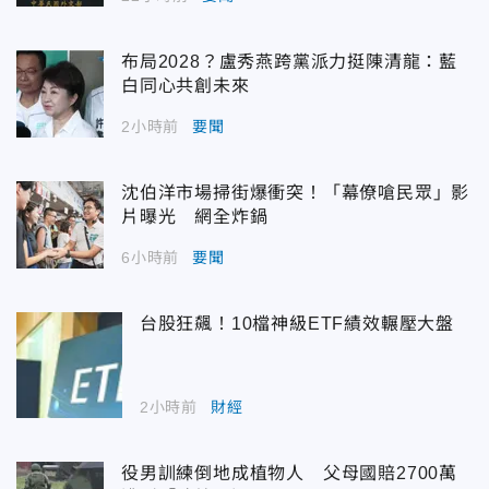
布局2028？盧秀燕跨黨派力挺陳清龍：藍
白同心共創未來
2小時前
要聞
沈伯洋市場掃街爆衝突！「幕僚嗆民眾」影
片曝光 網全炸鍋
6小時前
要聞
台股狂飆！10檔神級ETF績效輾壓大盤
2小時前
財經
役男訓練倒地成植物人 父母國賠2700萬