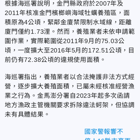
根據海巡署說明，金門縣政府於2007年及
2011年核准金門檳榔嶼海域牡蠣養殖區，面
積原為4公頃，緊鄰金廈禁限制水域線，距離
廈門僅約1.73浬。然而，養殖業者未依申請範
圍作業，實際範圍從2011年9月的75.03公
頃，一度擴大至2016年5月的172.51公頃，目
前仍有72.38公頃的違規使用面積。
海巡署指出，養殖業者以合法掩護非法方式經
營，逐步擴大養殖面積，已屬未經核准經營漁
業之行為。金馬澎分署自2023年起多次函請
地方漁政主管機關要求拆除違法蚵架，但協調
未有具體結果。
國家警報響不