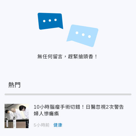
無任何留言，趕緊搶頭香！
熱門
10小時腦瘤手術切錯！日醫忽視2次警告
婦人慘癱瘓
5小時前
健康