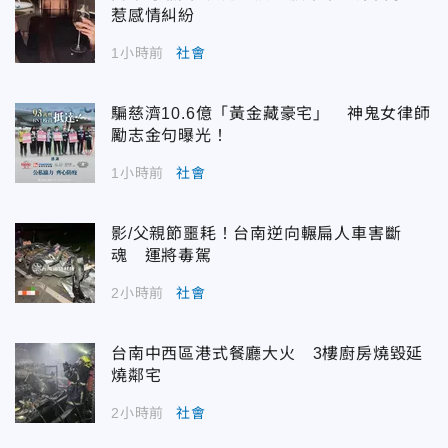
惹感情糾紛
1小時前
社會
騙慈濟10.6億「黃金藏豪宅」 神鬼女律師
勵志金句曝光！
1小時前
社會
影/父親節噩耗！台南逆向輾扁人車害斷
魂 運將毒駕
2小時前
社會
台南中西區港式餐廳大火 3樓廚房燒毀延
燒鄰宅
2小時前
社會