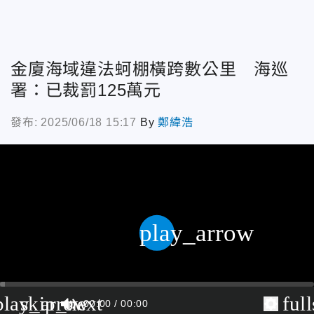
金廈海域違法蚵棚橫跨數公里 海巡
署：已裁罰125萬元
發布: 2025/06/18 15:17
By
鄭緯浩
play_arrow
play_arrow
skip_next
ful
00:00
00:00