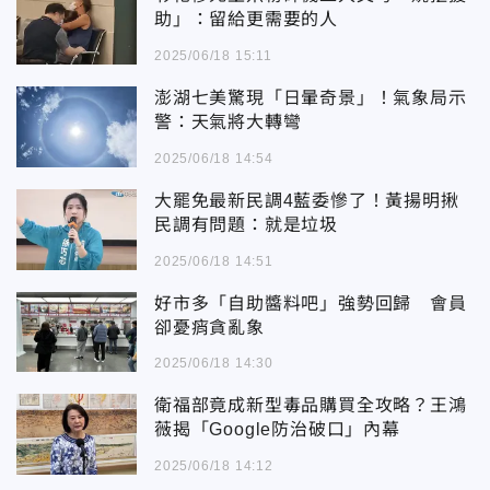
助」：留給更需要的人
2025/06/18 15:11
澎湖七美驚現「日暈奇景」！氣象局示
警：天氣將大轉彎
2025/06/18 14:54
大罷免最新民調4藍委慘了！黃揚明揪
民調有問題：就是垃圾
2025/06/18 14:51
好市多「自助醬料吧」強勢回歸 會員
卻憂痟貪亂象
2025/06/18 14:30
衛福部竟成新型毒品購買全攻略？王鴻
薇揭「Google防治破口」內幕
2025/06/18 14:12