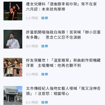
遭女兒爆料「酒後跟李易吵架」常不在家
六月認：本來就有摩擦
1小時前
娛樂
許富凱開唱強碰白海豚！苦笑喊「辦小巨蛋
有多難」 思念亡父忍不住淚崩
3小時前
娛樂
好友突離世！「溫室雜草」新曲創作契機藏
洋蔥 主唱慟喊：他再也聽不到
3小時前
娛樂
北市傳經紀人強吻女藝人噁喊「我又沒伸舌
頭」！法官怒：相當噁心
6小時前
娛樂