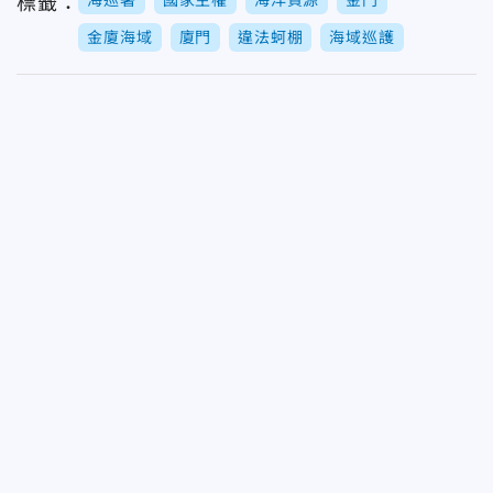
標籤：
金廈海域
廈門
違法蚵棚
海域巡護