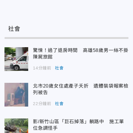
社會
驚悚！過了退房時間 高雄58歲男一絲不掛
陳屍旅館
14分鐘前
社會
北市20歲女住處產子夭折 遺體裝袋報案檢
列被告
22分鐘前
社會
影/新竹山區「巨石掉落」躺路中 施工單
位急調怪手