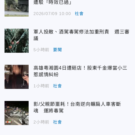
遭駁「時效已過」
2026/07/09 10:00
社會
軍人投敵、酒駕毒駕修法加重刑責 週三審
議
5小時前
要聞
高雄粵湘園4日遭砸店！股東千金爆當小三
惹感情糾紛
1小時前
社會
影/父親節噩耗！台南逆向輾扁人車害斷
魂 運將毒駕
2小時前
社會