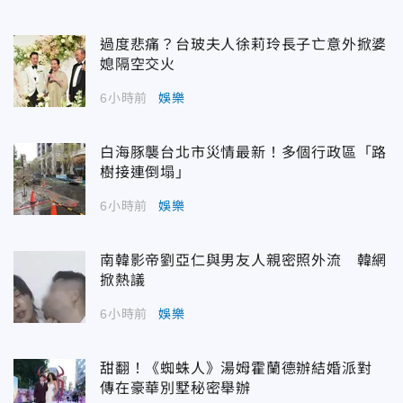
過度悲痛？台玻夫人徐莉玲長子亡意外掀婆
媳隔空交火
6小時前
娛樂
白海豚襲台北市災情最新！多個行政區「路
樹接連倒塌」
6小時前
娛樂
南韓影帝劉亞仁與男友人親密照外流 韓網
掀熱議
6小時前
娛樂
甜翻！《蜘蛛人》湯姆霍蘭德辦結婚派對
傳在豪華別墅秘密舉辦