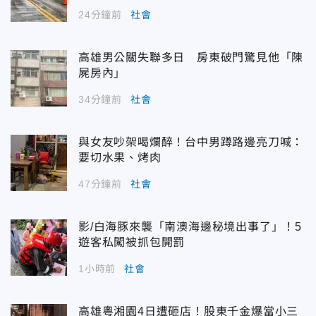
24分鐘前
社會
高雄男公關失聯多日 房東破門驚見他「陳
屍房內」
34分鐘前
社會
與女友吵架喝爛醉！台中男蹲路邊亮刀喊：
要切水果、烤肉
47分鐘前
社會
影/白海豚來襲「南澳海邊秘境出事了」！5
遊客私闖被抓包開罰
1小時前
社會
高雄粵湘園4日遭砸店！股東千金爆當小三