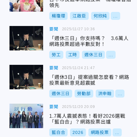
領先
楊瓊瓔
江啟臣
何欣純
...
要聞
2025/11/27 10:36
「週休三日」你支持嗎？ 3.6萬人
網路投票超過半數反對！
勞工
工時
週休三日
...
要聞
2025/11/24 21:47
「週休3日」提案過關怎麼看？網路
投票最新意見超震撼
週休三日
勞動部
洪申翰
...
要聞
2025/11/20 20:09
1.7萬人震撼表態！看好2026選戰
「藍白合」？網路投票出爐
藍白合
2026
網路投票
...