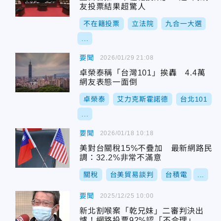
友投票結果超驚人
不在籍投票
立法院
九合一大選
...
要聞
2026/01/29 21:08
卓榮泰稱「台灣101」挨轟 4.4萬
網友表態一面倒
卓榮泰
艾力克斯霍諾德
台北101
...
要聞
2026/01/18 10:18
美對台關稅15%不疊加 最新網路民
調：32.2%非常不滿意
關稅
台美貿易談判
台積電
...
要聞
2025/12/25 10:00
新北割喉案「乾兄妹」二審判決出
爐！網路投票92%認「不合理」