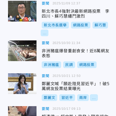
要聞
2025/11/09 12:37
新北市長4強對決最新網路投票 李
四川、蘇巧慧纏鬥激烈
新北市長選舉
網路投票
蘇巧慧
...
要聞
2025/10/30 11:34
非洲豬瘟爆發重創食安！近8萬網友
表態
非洲豬瘟
民調
網路投票
要聞
2025/10/21 12:50
鄭麗文喊「願赴陸見習近平」！破5
萬網友投票結果曝光
鄭麗文
習近平
兩岸
...
要聞
2025/10/17 09:13