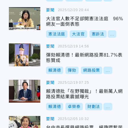
要聞
2025/12/20 20:44
大法官人數不足卻開憲法法庭 96%
網友一面倒表態
憲法法庭
大法官
憲訴法
...
要聞
2025/12/19 14:56
彈劾賴清德！最新網路投票81.7%表
態贊成
賴清德
彈劾
網路投票
...
要聞
2025/12/19 07:25
賴清德批「在野獨裁」！最新萬人網
路投票結果震撼曝光
賴清德
卓榮泰
財劃法
...
要聞
2025/12/05 10:32
台中市長選舉網路投票 楊瓊瓔暫居