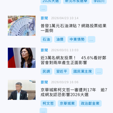
2026大選
新北市長選舉
李四川
...
要聞
2026/04/23 10:14
普發1萬元石油津貼？網路投票結果
一面倒
石油
油價
中東情勢
...
要聞
2026/03/31 13:03
近3萬名網友投票！ 45.6%看好鄭
習會對兩岸產生正面影響
民調
習近平
國民黨主席
...
要聞
2026/03/29 16:06
京華城案柯文哲一審遭判17年 逾7
成網友認恐影響2026大選
柯文哲
京華城案
政治獻金案
...