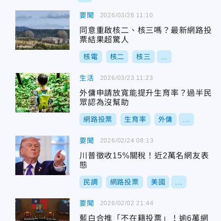
要聞
2026/03/26 11:10
同意重啟核二、核三嗎？最新網路投
票結果超驚人
核電
核二
核三
...
生活
2026/03/23 11:23
外傭申請放寬能提升生育率？過半民
眾認為沒幫助
網路投票
生育率
外傭
...
要聞
2026/02/24 08:13
川普徵收15%關稅！近2萬名網友表
態
民調
網路投票
美國
...
要聞
2026/02/02 21:44
藍白合推「不在籍投票」！逾6萬網