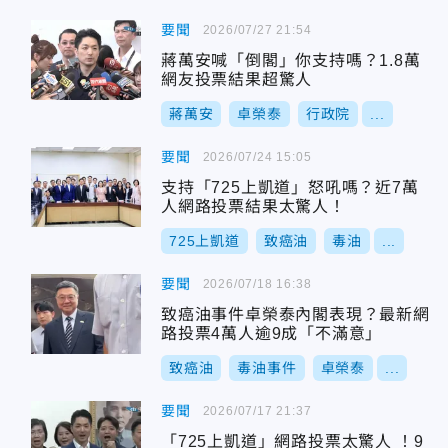
要聞
2026/07/27 21:54
蔣萬安喊「倒閣」你支持嗎？1.8萬
網友投票結果超驚人
蔣萬安
卓榮泰
行政院
...
要聞
2026/07/24 15:05
支持「725上凱道」怒吼嗎？近7萬
人網路投票結果太驚人！
725上凱道
致癌油
毒油
...
要聞
2026/07/18 16:38
致癌油事件卓榮泰內閣表現？最新網
路投票4萬人逾9成「不滿意」
致癌油
毒油事件
卓榮泰
...
要聞
2026/07/17 21:37
「725上凱道」網路投票太驚人 ！9