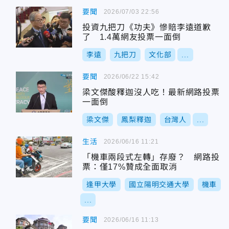
要聞
2026/07/03 22:56
投資九把刀《功夫》慘賠李遠道歉
了 1.4萬網友投票一面倒
李遠
九把刀
文化部
...
要聞
2026/06/22 15:42
梁文傑酸釋迦沒人吃！最新網路投票
一面倒
梁文傑
鳳梨釋迦
台灣人
...
生活
2026/06/16 11:21
「機車兩段式左轉」存廢？ 網路投
票：僅17%贊成全面取消
逢甲大學
國立陽明交通大學
機車
...
要聞
2026/06/16 11:13