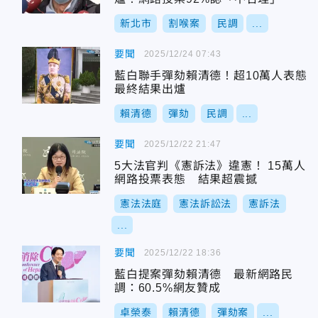
新北市
割喉案
民調
...
要聞
2025/12/24 07:43
藍白聯手彈劾賴清德！超10萬人表態
最終結果出爐
賴清德
彈劾
民調
...
要聞
2025/12/22 21:47
5大法官判《憲訴法》違憲！ 15萬人
網路投票表態 結果超震撼
憲法法庭
憲法訴訟法
憲訴法
...
要聞
2025/12/22 18:36
藍白提案彈劾賴清德 最新網路民
調：60.5%網友贊成
卓榮泰
賴清德
彈劾案
...