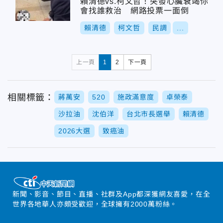
賴清德vs.柯文哲！突發心臟衰竭你
會找誰救治 網路投票一面倒
賴清德
柯文哲
民調
...
上一頁
1
2
下一頁
相關標籤：
蔣萬安
520
施政滿意度
卓榮泰
沙拉油
沈伯洋
台北市長選舉
賴清德
2026大選
致癌油
新聞、影音、節目、直播、社群及App都深獲網友喜愛，在全
世界各地華人亦頗受歡迎，全球擁有2000萬粉絲。