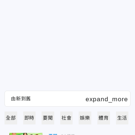
全部
即時
要聞
社會
娛樂
體育
生活