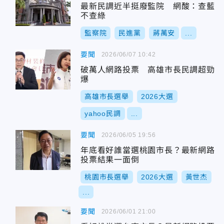
最新民調近半挺廢監院 網酸：查藍
不查綠
監察院
民進黨
蔣萬安
...
要聞
2026/06/07 10:42
破萬人網路投票 高雄市長民調超勁
爆
高雄市長選舉
2026大選
yahoo民調
...
要聞
2026/06/05 19:56
年底看好誰當選桃園市長？最新網路
投票結果一面倒
桃園市長選舉
2026大選
黃世杰
...
要聞
2026/06/01 21:00