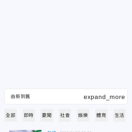
全部
即時
要聞
社會
娛樂
體育
生活