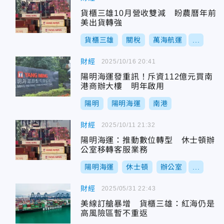
貨櫃三雄10月營收雙減 盼農曆年前
美出貨轉強
貨櫃三雄
關稅
萬海航運
...
財經
2025/10/16 20:41
陽明海運發重訊！斥資112億元買南
港商辦大樓 明年啟用
陽明
陽明海運
南港
財經
2025/10/11 21:32
陽明海運：推動數位轉型 休士頓辦
公室移轉客服業務
陽明海運
休士頓
辦公室
...
財經
2025/05/31 22:43
美線訂艙暴增 貨櫃三雄：紅海仍是
高風險區暫不重返