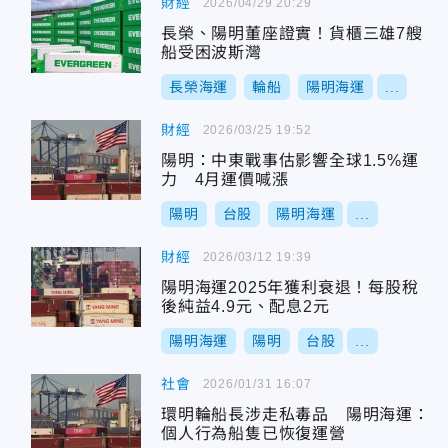
財經
2026/04/29 20:29
長榮、陽明董座證實！貨櫃三雄7艘
船受困波斯灣
長榮海運
輪船
陽明海運
...
財經
2026/03/25 19:52
陽明：中東戰事估影響全球1.5%運
力 4月運價喊漲
陽明
台股
陽明海運
...
財經
2026/03/12 19:39
陽明海運2025年獲利衰退！每股稅
後純益4.9元、配息2元
陽明海運
陽明
台股
...
社會
2026/01/31 16:07
環明輪船長涉走私毒品 陽明海運：
個人行為船隻已恢復運營