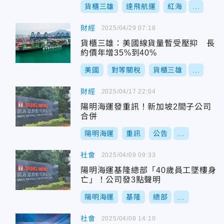
貨櫃三雄
達飛航運
紅海
...
財經
2025/04/29 07:18
貨櫃三雄：美國線貨量暫受壓抑 長
約價年增35%到40%
美國
對等關稅
貨櫃三雄
...
財經
2025/04/17 22:04
陽明海運發重訊！新加坡2間子公司
合併
陽明海運
重訊
公告
...
社會
2025/04/09 09:33
陽明海運基隆總部「40歲員工墜樓身
亡」！公司發3點聲明
陽明海運
基隆
總部
...
社會
2025/04/08 14:10