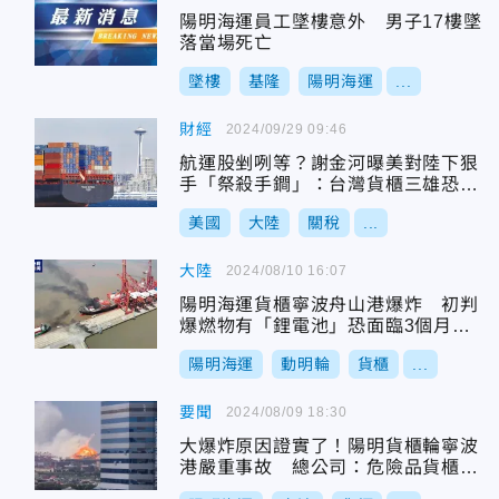
陽明海運員工墜樓意外 男子17樓墜
落當場死亡
墜樓
基隆
陽明海運
...
財經
2024/09/29 09:46
航運股剉咧等？謝金河曝美對陸下狠
手「祭殺手鐧」：台灣貨櫃三雄恐受
影響
美國
大陸
關稅
...
大陸
2024/08/10 16:07
陽明海運貨櫃寧波舟山港爆炸 初判
爆燃物有「鋰電池」恐面臨3個月修
船期
陽明海運
動明輪
貨櫃
...
要聞
2024/08/09 18:30
大爆炸原因證實了！陽明貨櫃輪寧波
港嚴重事故 總公司：危險品貨櫃發
生爆炸