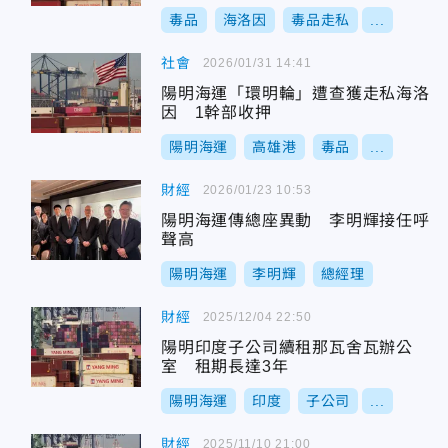
毒品
海洛因
毒品走私
...
社會
2026/01/31 14:41
陽明海運「環明輪」遭查獲走私海洛
因 1幹部收押
陽明海運
高雄港
毒品
...
財經
2026/01/23 10:53
陽明海運傳總座異動 李明輝接任呼
聲高
陽明海運
李明輝
總經理
財經
2025/12/04 22:50
陽明印度子公司續租那瓦舍瓦辦公
室 租期長達3年
陽明海運
印度
子公司
...
財經
2025/11/10 21:00