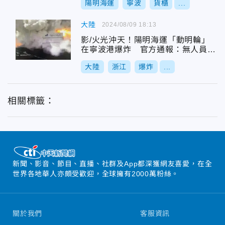
陽明海運
寧波
貨櫃
...
大陸
2024/08/09 18:13
影/火光沖天！陽明海運「動明輪」
在寧波港爆炸 官方通報：無人員傷
亡
大陸
浙江
爆炸
...
相關標籤：
新聞、影音、節目、直播、社群及App都深獲網友喜愛，在全
世界各地華人亦頗受歡迎，全球擁有2000萬粉絲。
關於我們
客服資訊