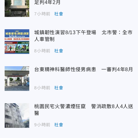
足判4年2月
7小時前
社會
城鎮韌性演習8/13下午登場 北市警：全市
人車管制
8小時前
社會
台東精神科醫師性侵男病患 一審判4年8月
8小時前
社會
桃園民宅火警濃煙狂竄 警消疏散8人4人送
醫
9小時前
社會