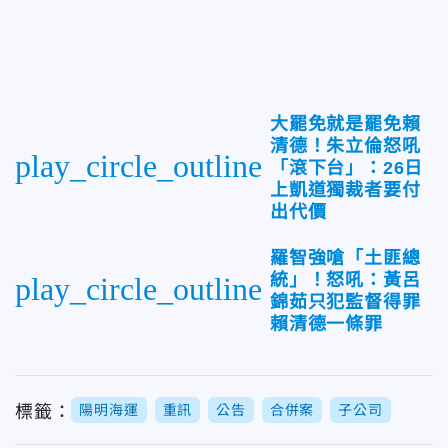
大罷免就是罷免賴
清德！朱立倫怒吼
play_circle_outline
「滾下台」：26日
上凱道獨裁者要付
出代價
羅智強嗆「土匪總
統」！怒吼：黃呂
play_circle_outline
錦茹只犯監督得罪
賴清德一條罪
標籤：
陽明海運
重訊
公告
合併案
子公司