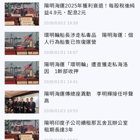
陽明海運2025年獲利衰退！每股稅後純
益4.9元、配息2元
2026/03/12 19:39
環明輪船長涉走私毒品 陽明海運：個
人行為船隻已恢復運營
2026/01/31 16:07
陽明海運「環明輪」遭查獲走私海洛
因 1幹部收押
2026/01/31 14:41
陽明海運傳總座異動 李明輝接任呼聲
高
2026/01/23 10:53
陽明印度子公司續租那瓦舍瓦辦公室
租期長達3年