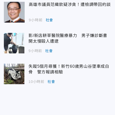
高雄市議員范織欽疑涉貪！遭檢調帶回約談
9小時前
社會
影/新店耕莘醫院醫療暴力 男子嫌診斷書
開太慢毆人遭逮
9小時前
社會
失蹤5個月尋獲！新竹60歲男山谷墜車成白
骨 警方報請相驗
10小時前
社會