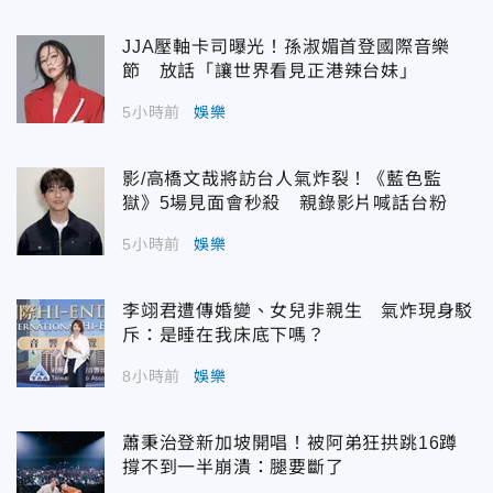
JJA壓軸卡司曝光！孫淑媚首登國際音樂
節 放話「讓世界看見正港辣台妹」
5小時前
娛樂
影/高橋文哉將訪台人氣炸裂！《藍色監
獄》5場見面會秒殺 親錄影片喊話台粉
5小時前
娛樂
李翊君遭傳婚變、女兒非親生 氣炸現身駁
斥：是睡在我床底下嗎？
8小時前
娛樂
蕭秉治登新加坡開唱！被阿弟狂拱跳16蹲
撐不到一半崩潰：腿要斷了