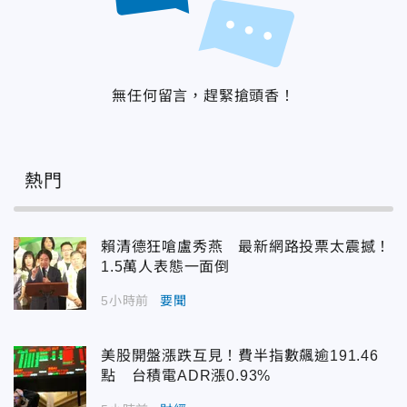
無任何留言，趕緊搶頭香！
熱門
賴清德狂嗆盧秀燕 最新網路投票太震撼！
1.5萬人表態一面倒
5小時前
要聞
美股開盤漲跌互見！費半指數飆逾191.46
點 台積電ADR漲0.93%