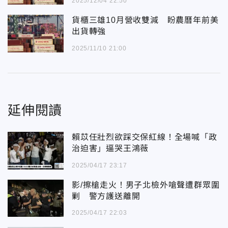
2025/12/04 22:50
貨櫃三雄10月營收雙減 盼農曆年前美
出貨轉強
2025/11/10 21:00
延伸閱讀
賴苡任壯烈欲踩交保紅線！全場喊「政
治迫害」逼哭王鴻薇
2025/04/17 23:17
影/擦槍走火！男子北檢外嗆聲遭群眾圍
剿 警方護送離開
2025/04/17 22:03