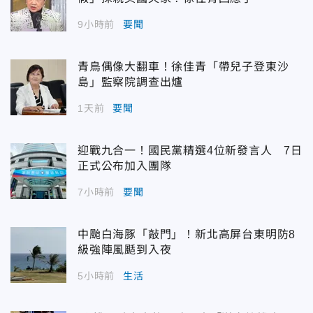
9小時前
要聞
青鳥偶像大翻車！徐佳青「帶兒子登東沙
島」監察院調查出爐
1天前
要聞
迎戰九合一！國民黨精選4位新發言人 7日
正式公布加入團隊
7小時前
要聞
中颱白海豚「敲門」！新北高屏台東明防8
級強陣風颳到入夜
5小時前
生活