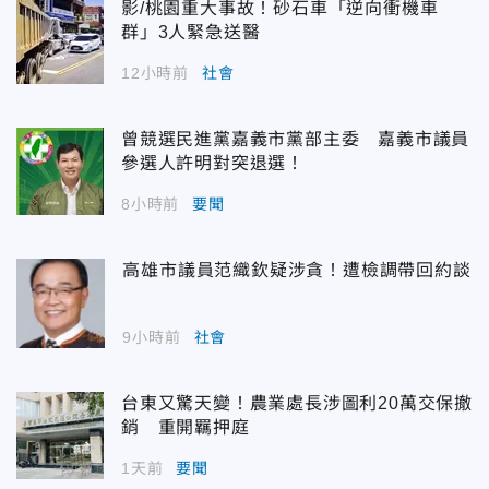
影/桃園重大事故！砂石車「逆向衝機車
群」3人緊急送醫
12小時前
社會
曾競選民進黨嘉義市黨部主委 嘉義市議員
參選人許明對突退選！
8小時前
要聞
高雄市議員范織欽疑涉貪！遭檢調帶回約談
9小時前
社會
台東又驚天變！農業處長涉圖利20萬交保撤
銷 重開羈押庭
1天前
要聞