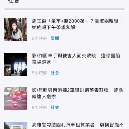
社會
周玉蔻「坐牢+賠2000萬」？張淑娟親曝：
她約喝下午茶求和解
5小時前
要聞
影/詐團車手與被害人面交收錢 違停露餡
當場遭逮
5小時前
社會
影/無照男南港撞2車肇逃遺落毒菸彈 警循
線逮人送辦
6小時前
社會
高雄警勾結圖利汽車租賃業者 辯稱智能不