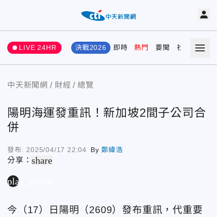
LIVE 24HR
決戰2026
即時
熱門
要聞
社會
娛樂
中天新聞網
財經
總覽
陽明海運發重訊！新加坡2間子公司合
併
發布:
2025/04/17 22:04
By
鄭緯浩
share
分享：
play_arrow
今（17）日陽明（2609）發布重訊，代重要