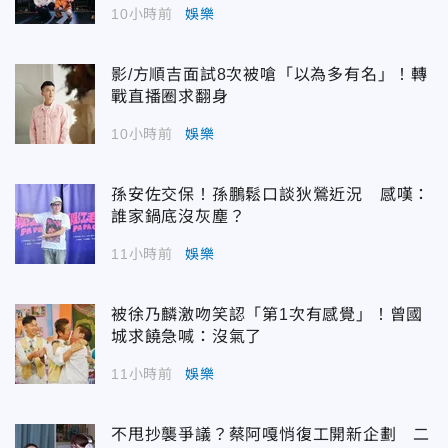
10小時前
娛樂
影/方順吉面試8次被嗆「以為多有名」！轉
戰直播圈求翻身
10小時前
娛樂
孫安佐交保！孫鵬鬆口談狄鶯近況 感嘆：
誰家鍋底沒灰塵？
11小時前
娛樂
被徐乃麟激吻笑認「第1次有感覺」！曾國
城求饒急喊：沒氣了
11小時前
娛樂
不甩抄襲爭議？蔡阿嘎悄復工開新企劃 二