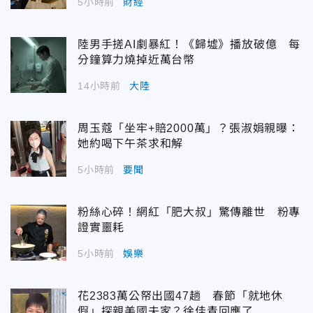
5小時前
財經
陸男手搓AI劇暴紅！《歸墟》播放破億 每
分鐘算力燒掉近萬台幣
14小時前
大陸
周玉蔻「坐牢+賠2000萬」？張淑娟親曝：
她約喝下午茶求和解
5小時前
要聞
粉絲心碎！網紅「肥大叔」驚傳離世 粉專
證實噩耗
5小時前
娛樂
花2383萬公帑出國47趟 春節「就地休
假」探親美國夫家？徐佳青回應了