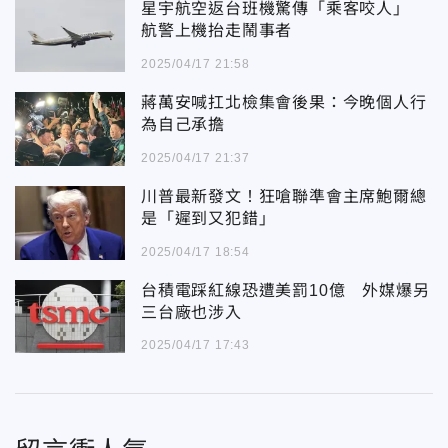
星宇航空返台班機驚傳「乘客咬人」
航警上機抬走鬧事者
2025/04/17 21:58
蔣萬安喊扛北檢集會後果：今晚個人行
為自己承擔
2025/04/17 21:37
川普最新發文！狂嗆聯準會主席鮑爾總
是「遲到又犯錯」
2025/04/17 18:54
台積電踩紅線恐遭美罰10億 外媒爆另
三台廠也涉入
2025/04/17 17:43