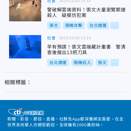
社會
2025/12/20 15:32
警破解雲端資料！張文大量瀏覽鄭捷
殺人 疑模仿犯案
張文
隨機攻擊
台北捷運
...
社會
2025/12/20 14:10
早有預謀！張文雲端藏計畫書 警清
查後搜出13把刀具
台北捷運
隨機砍人
張文
...
相關標籤：
新聞、影音、節目、直播、社群及App都深獲網友喜愛，在全
世界各地華人亦頗受歡迎，全球擁有2000萬粉絲。