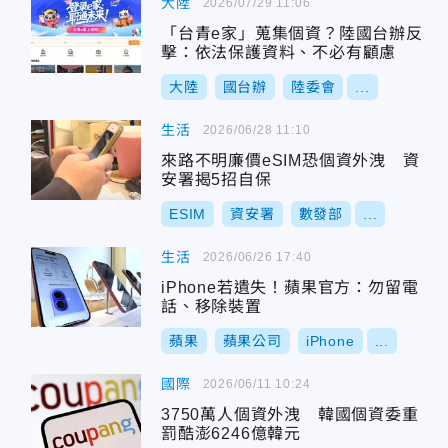
大陸
2026/07/29 11:06
「台青e家」蒐集個資？陸國台辦反
擊：依法保護資料、不必有顧慮
大陸
國台辦
陸委會
...
生活
2026/06/28 11:10
來路不明廉價eSIM恐個資外洩 資
安署揭5招自保
ESIM
資安署
數發部
...
生活
2026/06/26 17:40
iPhone若遺失！蘋果官方：勿留電
話、移除裝置
蘋果
蘋果公司
iPhone
...
國際
2026/06/11 10:24
3750萬人個資外洩 韓國個資委重
罰酷澎6246億韓元