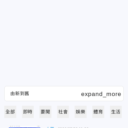
全部
即時
要聞
社會
娛樂
體育
生活