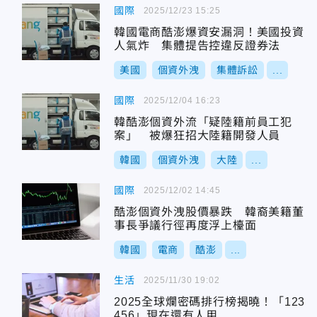
國際
2025/12/23 15:25
韓國電商酷澎爆資安漏洞！美國投資
人氣炸 集體提告控違反證券法
美國
個資外洩
集體訴訟
...
國際
2025/12/04 16:23
韓酷澎個資外流「疑陸籍前員工犯
案」 被爆狂招大陸籍開發人員
韓國
個資外洩
大陸
...
國際
2025/12/02 14:45
酷澎個資外洩股價暴跌 韓裔美籍董
事長爭議行徑再度浮上檯面
韓國
電商
酷澎
...
生活
2025/11/30 19:02
2025全球爛密碼排行榜揭曉！「123
456」現在還有人用