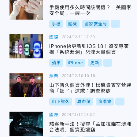
手機使用多久時間該關機？ 美國家
安全局：一週一次
手機
關機
國家安全局
...
國際
2024/12/11 17:39
iPhone快更新到iOS 18！資安專家
揭「系統漏洞」恐洩大量個資
蘋果
iPhone
更新
...
娛樂
2024/12/10 10:19
山下智久個資外洩！松機貴賓室營運
商「認了」道歉：調查懲處
山下智久
周杰倫
演唱會
...
國際
2024/11/12 13:52
駭客新手法！搜尋「孟加拉貓在澳洲
合法嗎」個資恐遭竊