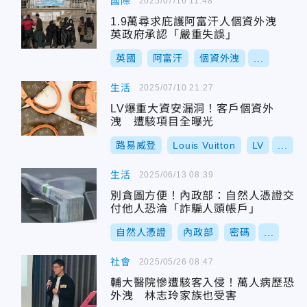
國際
2025/07/16 11:48
1.9萬尋求庇護阿富汗人個資外洩
英政府承認「嚴重失誤」
英國
阿富汗
個資外洩
...
生活
2025/07/10 21:27
LV爆重大資安漏洞！客戶個資外
洩 遭駭項目全曝光
路易威登
Louis Vuitton
LV
...
生活
2025/06/13 08:39
別貪圖方便！內政部：自然人憑證交
付他人恐淪「詐騙人頭帳戶」
自然人憑證
內政部
密碼
...
社會
2025/05/26 08:47
輔大醫院慘遭駭客入侵！萬人病歷恐
外洩 林志玲家族也受害