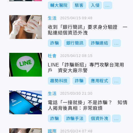
輔大醫院
駭客
入侵
...
生活
2025/04/15 09:48
收到「銀行簡訊」要求身分驗證 一
點連結個資恐外洩
詐騙
銀行簡訊
詐騙連結
...
社會
2025/04/12 08:15
LINE「詐騙新招」專門攻擊台灣用
戶 資安大廠示警
趨勢科技
詐騙
應用程式
...
生活
2025/03/30 21:30
電話「一接就掛」不是詐騙？ 知情
人揭背後真相：非常麻煩
詐騙
詐騙手法
個資外洩
...
國際
2025/03/24 07:48