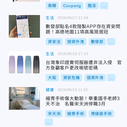
南韓
Coupang
酷澎
...
生活
2026/05/27 21:59
數發部點名4款陸製APP存在資安問
題！高德地圖11項高風險居冠
資安法
個資外洩
數發部
...
生活
2026/05/16 17:23
台灣象印證實伺服器遭非法入侵 官
方急籲客戶更改帳號密碼
大阪
資安危機
個資外洩
...
健康
2026/05/16 11:55
縮胃手術傷大動脈！舉重國手老師3
天不治 名醫宋天洲停職3月
宋天洲
縮胃手術
胃繞道手術
...