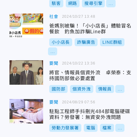
駭客
網路
搜尋引擎
...
社會
2024/10/27 13:48
爸媽別被騙！「小小店長」體驗冒名
餐飲 釣魚加詐騙Line群
小小店長
詐騙廣告
LINE群組
...
要聞
2024/10/22 13:36
將官、情報員個資外流 卓榮泰：支
持國防部做必要處置
國防部
個資外洩
情報員
...
要聞
2024/08/29 07:56
駐點工程師手抖刪光484部電腦硬碟
資料？勞發署：無資安外洩問題
勞動力發展署
電腦
檔案
...