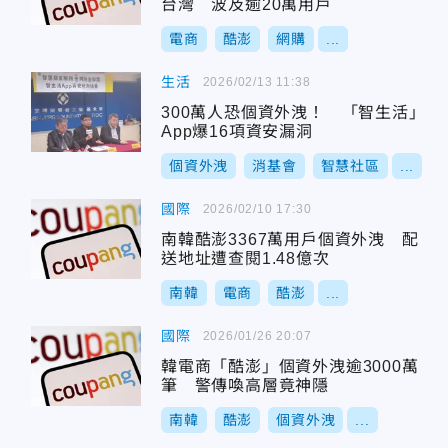
台灣 波及逾20萬用戶
電商
酷澎
網購
...
生活
2026/02/13 11:38
300萬人恐個資外洩！ 「智生活」
App爆16項資安漏洞
個資外洩
消基會
智慧社區
...
國際
2026/02/10 17:30
南韓酷澎3367萬用戶個資外洩 配
送地址遭查閱1.48億次
南韓
電商
酷澎
...
國際
2026/01/26 20:07
韓電商「酷澎」個資外洩逾3000萬
筆 警傳喚高層竟神隱
南韓
酷澎
個資外洩
...