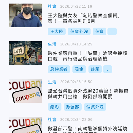
社會
2026/04/22 11:16
王大陸與女友「勾結警察查個資」
案！一審各被判刑6月
王大陸
個資外洩
個資
...
生活
2026/04/10 14:29
房仲業應自重！「誠實」淪吸金掩護
口號 內行曝品牌治理危機
房仲業者
吸金
詐騙
...
生活
2026/02/26 15:50
酷澎台灣個資外洩逾20萬筆！遭抓包
與韓共用金鑰 數發部將開罰
酷澎
數發部
個資外洩
社會
2026/02/24 22:06
數發部示警！南韓酷澎個資外洩延燒