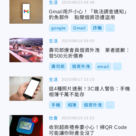
生活
2025/09/25 09:48
Gmail用戶小心！「執法調查通知」
釣魚郵件 點開個資恐遭盜用
google
Gmail
詐騙
...
生活
2025/09/16 09:50
壽司郎爆會員個資外洩 業者道歉：
發500元折價券
壽司郎
個資外洩
email
...
生活
2025/08/17 10:23
這4種照片速刪！3C達人警告：手機
相簿千萬不能存
手機
相簿
個資外洩
...
社會
2025/08/10 15:52
收到超商禮券要小心！掃QR Code
可能讓你財產全沒了