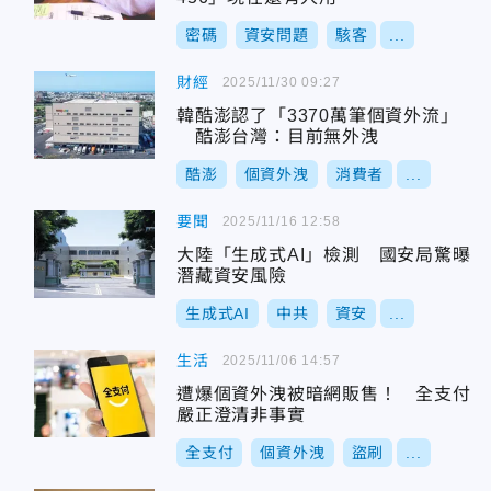
密碼
資安問題
駭客
...
財經
2025/11/30 09:27
韓酷澎認了「3370萬筆個資外流」
酷澎台灣：目前無外洩
酷澎
個資外洩
消費者
...
要聞
2025/11/16 12:58
大陸「生成式AI」檢測 國安局驚曝
潛藏資安風險
生成式AI
中共
資安
...
生活
2025/11/06 14:57
遭爆個資外洩被暗網販售！ 全支付
嚴正澄清非事實
全支付
個資外洩
盜刷
...