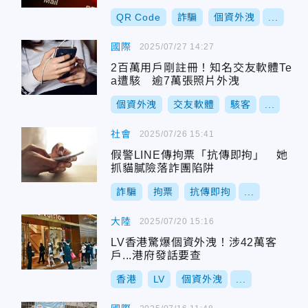
QR Code
詐騙
個資外洩
...
國際
2025/07/27 14:27
2百萬用戶剛註冊！知名交友軟體Te
a遭駭 逾7萬張照片外洩
個資外洩
交友軟體
駭客
...
社會
2025/07/26 15:41
假警LINE傳拘票「抗傳即拘」 她
抓貓膩險落詐團陷阱
詐騙
拘票
抗傳即拘
...
大陸
2025/07/20 15:16
LV香港驚爆個資外洩！涉42萬客
戶...港府發話要查
香港
LV
個資外洩
...