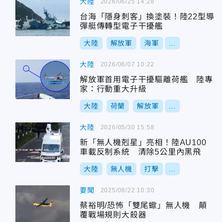
大陸
2026/06/25 14:28
台海「隱身刺客」換塗裝！陸22型導
彈艇傳轉型電子干擾艦
大陸
解放軍
海軍
...
大陸
2026/06/07 10:22
解放軍首用電子干擾驅離荷艦 陸專
家：行動重大升級
大陸
荷蘭
解放軍
...
大陸
2026/05/30 15:58
新「無人機剋星」亮相！陸AU100
車載反制系統 清除5公里內黑飛
大陸
無人機
打擊
...
要聞
2025/08/22 10:30
蔡裕明/恐怖「雙尾蠍」無人機 顛
覆戰場規則大殺器