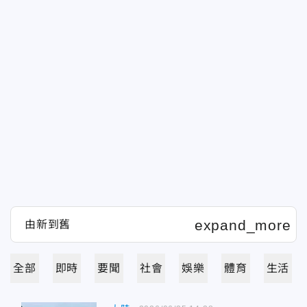
全部
即時
要聞
社會
娛樂
體育
生活