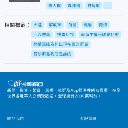
無人機
轟炸機
雙尾蠍
...
相關標籤：
大陸
解放軍
荷蘭
驅離
南海
西沙群島
德魯伊特
南海主權爭議是什麼
荷蘭軍艦為何出現在西沙群島
西沙群島到底是誰的
新聞、影音、節目、直播、社群及App都深獲網友喜愛，在全
世界各地華人亦頗受歡迎，全球擁有2000萬粉絲。
關於我們
客服資訊