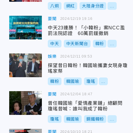
八炯
網紅
大陸身分證
...
要聞
2024/12/19 19:16
中天23連勝！「小韓粉」案NCC濫
罰法院認證 60萬罰鍰撤銷
中天
中天新聞台
韓粉
...
娛樂
2024/12/11 09:53
探望昔日韓粉！韓國瑜攜妻女現身瓊
瑤家祭
韓粉
韓國瑜
瓊瑤
...
要聞
2024/12/04 18:47
曾任韓國瑜「愛情產業鏈」總顧問
瓊瑤昔喊：誰叫我成了韓粉
瓊瑤
韓國瑜
鋼鐵韓粉
...
要聞
2024/10/10 18:21