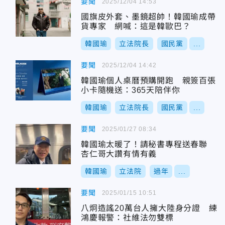
要聞
2025/12/04 14:53
國旗皮外套、墨鏡超帥！韓國瑜成帶
貨專家 網喊：這是韓歐巴？
韓國瑜
立法院長
國民黨
...
要聞
2025/12/04 14:42
韓國瑜個人桌曆預購開跑 親簽百張
小卡隨機送：365天陪伴你
韓國瑜
立法院長
國民黨
...
要聞
2025/01/27 08:34
韓國瑜太暖了！請秘書專程送春聯
杏仁哥大讚有情有義
韓國瑜
立法院
過年
...
要聞
2025/01/15 10:51
八炯造謠20萬台人擁大陸身分證 練
鴻慶報警：社維法勿雙標