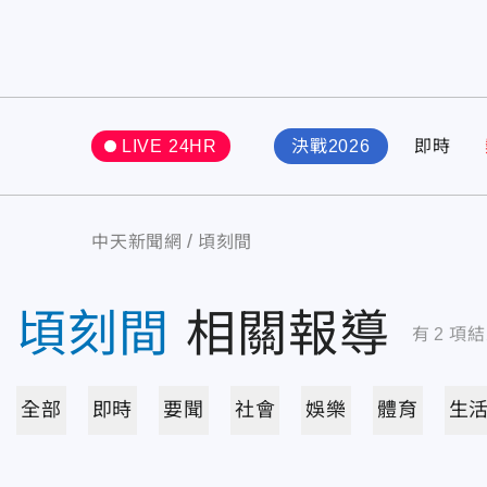
LIVE 24HR
決戰2026
即時
中天新聞網
頃刻間
頃刻間
相關報導
有
2
項結
全部
即時
要聞
社會
娛樂
體育
生