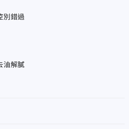
控別錯過
去油解膩