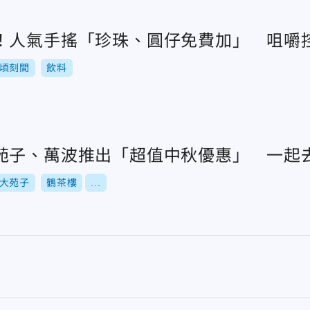
！人氣手搖「珍珠、圓仔免費加」 咀嚼
頃刻間
飲料
苑子、萬波推出「超值中秋優惠」 一起
大苑子
鶴茶樓
...