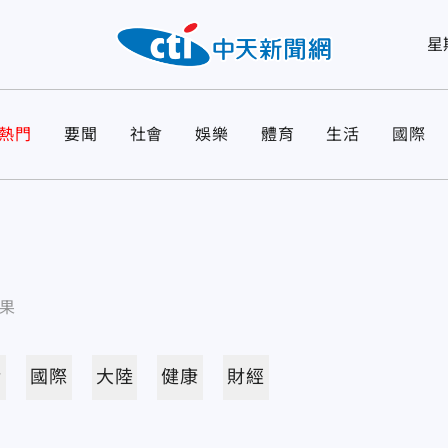
星
熱門
要聞
社會
娛樂
體育
生活
國際
果
活
國際
大陸
健康
財經