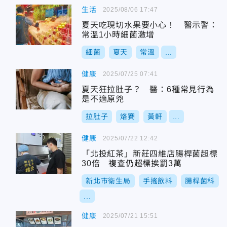
生活
2025/08/06 17:47
夏天吃現切水果要小心！ 醫示警：
常溫1小時細菌激增
細菌
夏天
常溫
...
健康
2025/07/25 07:41
夏天狂拉肚子？ 醫：6種常見行為
是不適原兇
拉肚子
烙賽
黃軒
...
健康
2025/07/22 12:42
「北投紅茶」新莊四維店腸桿菌超標
30倍 複查仍超標挨罰3萬
新北市衛生局
手搖飲料
腸桿菌科
...
健康
2025/07/21 15:51