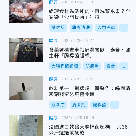
健康
2026/01/24 11:38
處理食材先洗雞肉、再洗菜水果？全
家染「沙門氏菌」狂拉
譚敦慈
雞肉清洗
沙門氏菌
...
健康
2025/12/30 16:24
食藥署稽查車站周邊餐飲 泰舍、彌
生軒「腸桿菌超標」
大腸桿菌超標
防腐劑
泰舍
...
健康
2025/12/03 10:26
飲料第一口別猛喝！醫警告：喝到清
潔劑殘留恐燒傷食道
飲料店
清潔劑
腸桿菌
...
健康
2025/11/25 15:44
法國進口乾酪大腸桿菌超標 共36
公斤遭邊境攔截