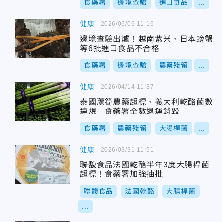
食藥署
邊境查驗
進口食品
...
健康
2026/06/09 11:16
邊境查驗出爐！越南紫米、日本螃蟹
等6批進口食品不合格
食藥署
邊境查驗
農藥殘留
...
健康
2026/04/14 11:37
泰國蘆筍農藥超標、義大利乾酪菌數
違規 食藥署全數退運銷毀
食藥署
農藥殘留
大腸桿菌
...
健康
2026/03/31 11:51
聯馥食品法國乾酪半年3度大腸桿菌
超標！食藥署加強抽批
聯馥食品
法國乾酪
大腸桿菌
...