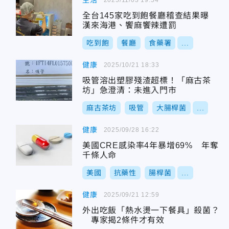
生活
全台145家吃到飽餐廳稽查結果曝
漢來海港、饗麻饗辣遭罰
吃到飽
餐廳
食藥署
...
健康
2025/10/21 18:33
吸管溶出塑膠殘渣超標！「麻古茶
坊」急澄清：未進入門市
麻古茶坊
吸管
大腸桿菌
...
健康
2025/09/28 16:22
美國CRE感染率4年暴增69% 年奪
千條人命
美國
抗藥性
腸桿菌
...
健康
2025/09/21 12:59
外出吃飯「熱水燙一下餐具」殺菌？
專家揭2條件才有效