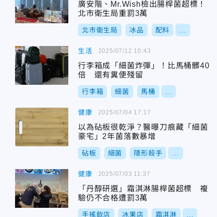
廣安階、Mr.Wish檢出腸桿菌超標！
北市衛生局重罰3萬
北市衛生局
冰品
配料
...
生活
2025/07/12 10:43
行李箱成「細菌炸彈」！比馬桶髒40
倍 還有糞便殘留
行李箱
細菌
馬桶
...
健康
2025/07/04 17:17
以為砧板很乾淨？醫曝刀痕藏「細菌
豪宅」2年菌落數暴增
砧板
細菌
隱形殺手
...
健康
2025/07/03 11:37
「丹醇研選」霜淇淋腸桿菌超標 複
驗仍不合格遭罰3萬
手搖飲店
冰果店
霜淇淋
...