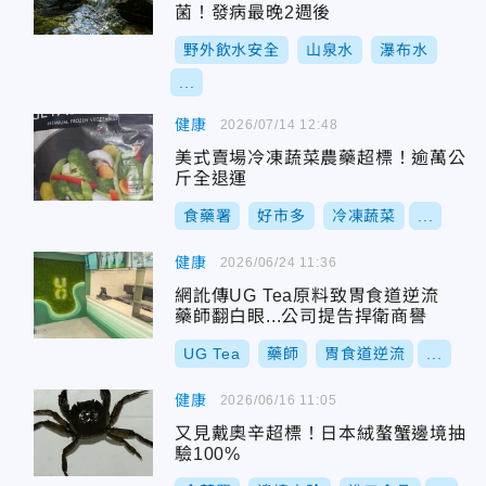
菌！發病最晚2週後
野外飲水安全
山泉水
瀑布水
...
健康
2026/07/14 12:48
美式賣場冷凍蔬菜農藥超標！逾萬公
斤全退運
食藥署
好市多
冷凍蔬菜
...
健康
2026/06/24 11:36
網訛傳UG Tea原料致胃食道逆流
藥師翻白眼...公司提告捍衛商譽
UG Tea
藥師
胃食道逆流
...
健康
2026/06/16 11:05
又見戴奧辛超標！日本絨螯蟹邊境抽
驗100%