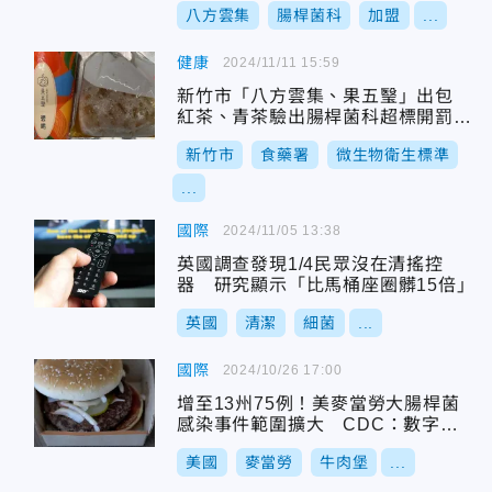
八方雲集
腸桿菌科
加盟
...
健康
2024/11/11 15:59
新竹市「八方雲集、果五瑿」出包
紅茶、青茶驗出腸桿菌科超標開罰3
萬
新竹市
食藥署
微生物衛生標準
...
國際
2024/11/05 13:38
英國調查發現1/4民眾沒在清搖控
器 研究顯示「比馬桶座圈髒15倍」
英國
清潔
細菌
...
國際
2024/10/26 17:00
增至13州75例！美麥當勞大腸桿菌
感染事件範圍擴大 CDC：數字恐
再增加
美國
麥當勞
牛肉堡
...