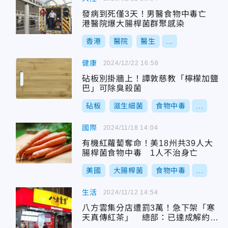
發病到死僅3天！男醫食物中毒亡
港醫院爆大腸桿菌群聚感染
香港
醫院
醫生
...
健康
2024/12/22 16:58
砧板別掛牆上！譚敦慈教「檸檬加鹽
巴」可除臭殺菌
砧板
滋生細菌
食物中毒
...
國際
2024/11/18 14:04
有機紅蘿蔔奪命！美18州共39人大
腸桿菌食物中毒 1人不治身亡
美國
大腸桿菌
食物中毒
...
生活
2024/11/12 14:54
八方雲集分店遭罰3萬！急下架「寒
天真傳紅茶」 總部：已達成解約協
議