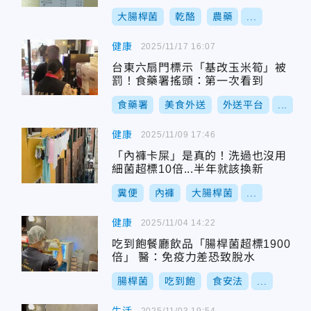
大腸桿菌
乾酪
農藥
...
健康
2025/11/17 16:07
台東六扇門標示「基改玉米筍」被
罰！食藥署搖頭：第一次看到
食藥署
美食外送
外送平台
...
健康
2025/11/09 17:46
「內褲卡屎」是真的！洗過也沒用
細菌超標10倍...半年就該換新
糞便
內褲
大腸桿菌
...
健康
2025/11/04 14:22
吃到飽餐廳飲品「腸桿菌超標1900
倍」 醫：免疫力差恐致脫水
腸桿菌
吃到飽
食安法
...
2025/11/03 19:54