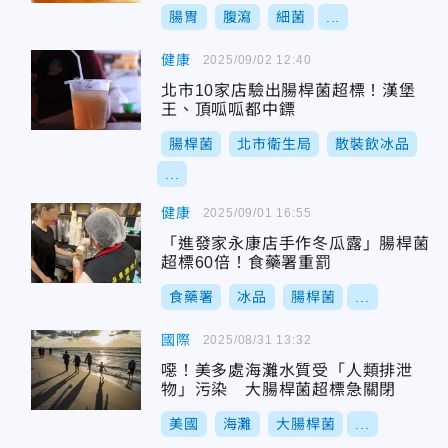
腸胃
腹瀉
細菌
...
健康
2025/09/02 12:40
北市10家店驗出腸桿菌超標！漢堡
王、頂呱呱都中鏢
腸桿菌
北市衛生局
散裝飲冰品
...
健康
2025/09/01 16:55
「進發家永康店手作冬瓜露」腸桿菌
超標60倍！食藥署重罰
食藥署
冰品
腸桿菌
...
國際
2025/08/31 13:32
噁！美多處海灘水質受「人類排泄
物」污染 大腸桿菌超標急關閉
美國
海灘
大腸桿菌
...