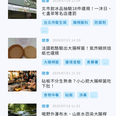
健康
2026/07/29 11:54
北市飲冰品抽驗18件違規！一沐日、
七盞茶等名店遭罰
台北市衛生局
腸桿菌科
防腐劑
...
健康
2026/07/21 14:30
法國乾酪驗出大腸桿菌！氣炸鍋烘焙
紙也違規
大腸桿菌
邊境查驗
食藥署
...
健康
2026/07/21 11:32
砧板不分生熟食？小心把大腸桿菌吃
下肚！
食物中毒
砧板
消毒
...
健康
2026/07/16 11:01
喝野外瀑布水、山泉水恐染大腸桿