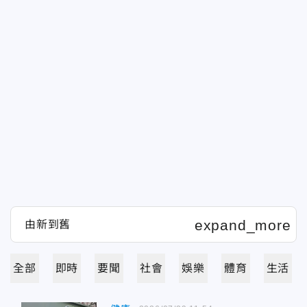
全部
即時
要聞
社會
娛樂
體育
生活