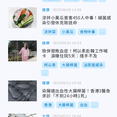
健康
2025/06/29 14:08
涼拌小黃瓜曾害450人中毒！細菌感
染引發休克險送命
涼拌菜
小黃瓜
食物中毒
...
娛樂
2025/03/24 18:23
險併發敗血症！柯以柔赴韓工作喊
卡 淚曝住院5天：措手不及
柯以柔
大腸桿菌
泌尿道感染
...
健康
2025/02/12 16:40
染腸道出血性大腸桿菌！香港3醫急
求診「不到24小時1死」
香港
大腸桿菌
出血
...
大陸
2025/02/11 18:04