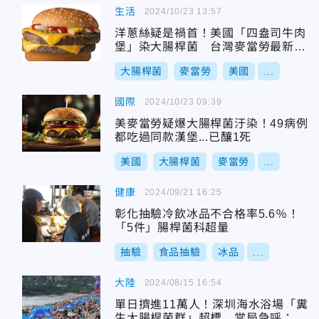
生活
2024/10/23 13:57
洋蔥絲疑是禍首！美國「四盎司牛肉
堡」染大腸桿菌 台灣麥當勞最新聲
明曝
大腸桿菌
麥當勞
美國
...
國際
2024/10/23 09:39
美麥當勞疑爆大腸桿菌汙染！49病例
都吃過同款漢堡...已釀1死
美國
大腸桿菌
麥當勞
...
健康
2024/09/21 16:25
彰化抽驗冷飲冰品不合格率5.6％！
「5件」腸桿菌科超量
抽驗
食品抽驗
冰品
...
大陸
2024/08/15 16:54
單日擠進11萬人！深圳海水浴場「糞
生大腸桿菌群」超標 當局急呼：不