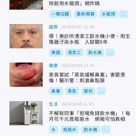
除飲用水龍頭」網炸鍋
一蘭拉麵
重新開幕
水龍頭
...
國際
2025/03/21 11:26
噁！美診所清潔工飲水機小便、用生
殖器汙染水瓶 入獄關6年
美國
清潔工
飲水機
...
健康
2025/03/20 14:33
家長嘗試「蒸氣緩解鼻塞」害嬰燙
傷！醫示警：刺激鼻黏膜
鼻塞
蒸氣
嬰兒
...
生活
2024/11/05 11:05
不解新同事「拒喝免錢飲水機」！每
月花千元買瓶裝水 網揭可怕真相
水
瓶裝水
飲水機
...