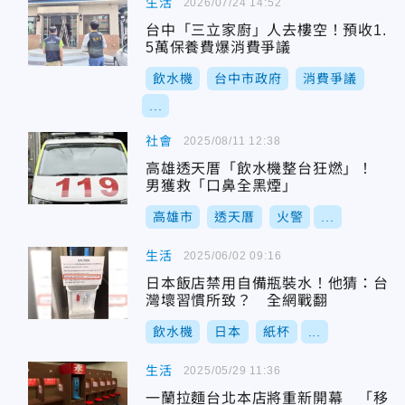
生活
2026/07/24 14:52
台中「三立家廚」人去樓空！預收1.
5萬保養費爆消費爭議
飲水機
台中市政府
消費爭議
...
社會
2025/08/11 12:38
高雄透天厝「飲水機整台狂燃」！
男獲救「口鼻全黑煙」
高雄市
透天厝
火警
...
生活
2025/06/02 09:16
日本飯店禁用自備瓶裝水！他猜：台
灣壞習慣所致？ 全網戰翻
飲水機
日本
紙杯
...
生活
2025/05/29 11:36
一蘭拉麵台北本店將重新開幕 「移