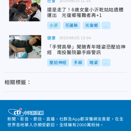
社會
2025/09/25 11:16
還是走了！6歲女童小沂乾姑姑遺體
運出 光復鄉罹難者再+1
小沂
花蓮縣
光復鄉
...
健康
2025/06/25 13:04
「手臂高舉」聞腋青年睡姿恐壓迫神
經 南投醫院籲手麻警訊
壓迫神經
手麻
睡姿
...
相關標籤：
新聞、影音、節目、直播、社群及App都深獲網友喜愛，在全
世界各地華人亦頗受歡迎，全球擁有2000萬粉絲。