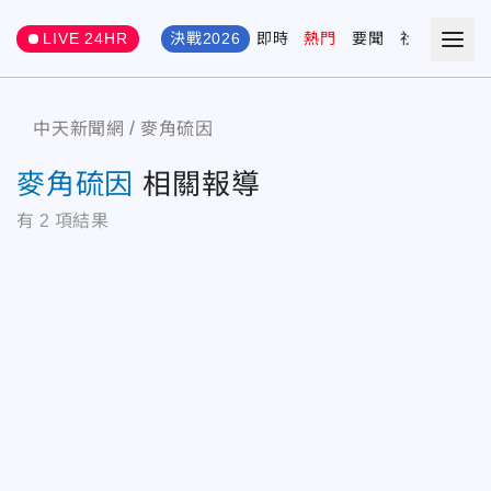
LIVE 24HR
決戰2026
即時
熱門
要聞
社會
娛樂
中天新聞網
麥角硫因
麥角硫因
相關報導
有
2
項結果