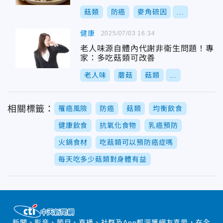
菇類
防癌
麥角硫因
...
健康
2025/07/03 16:34
老人味源自體內代謝非衛生問題！專
家：多吃菇類可改善
老人味
蘑菇
菇類
...
相關標籤：
罹癌風險
防癌
菇類
均衡飲食
健康飲食
抗氧化食物
乳癌預防
火鍋食材
吃菇類可以預防癌症嗎
每天吃多少菇類對身體有益
新聞、影音、節目、直播、社群及App都深獲網友喜愛，在全