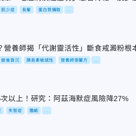
肌少症
長輩
蛋白質攝取
...
？營養師揭「代謝靈活性」斷食戒澱粉根
飯後昏沉
胰島素敏感性
營養師張馨方
...
5次以上！研究：阿茲海默症風險降27%
症
失智症
膽鹼
...