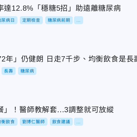
達12.8%「穩糖5招」助遠離糖尿病
糖尿病日
定期檢查
糖尿病前期
...
92歲廚師「工作72年」仍健朗 日走7千步、均衡飲
長壽
糖尿病
」！醫師教解套...3調整就可放縱
均衡飲食
劉博仁醫師
飲食建議
...