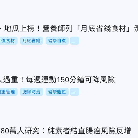
、地瓜上榜！營養師列「月底省錢食材」
平價食材
月底省錢
健康自煮
...
年人過重！每週運動150分鐘可降風險
體重管理
肥胖防治
健康體位
...
180萬人研究：純素者結直腸癌風險反增