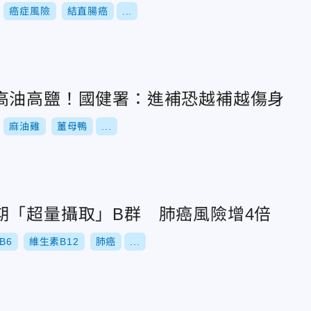
癌症風險
結直腸癌
...
高油高鹽！國健署：進補恐越補越傷身
麻油雞
薑母鴨
...
期「超量攝取」B群 肺癌風險增4倍
B6
維生素B12
肺癌
...