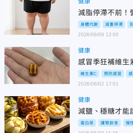
健康
減脂停滯不前！
身體代謝
減重停滯
2026/06/09 12:00
健康
感冒季狂補維生
維生素C
預防感冒
2026/06/02 17:01
健康
減鹽、穩糖才能
蛋白尿
護腎飲食
慢