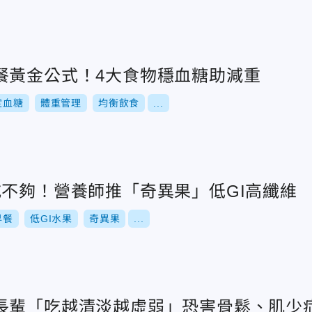
餐黃金公式！4大食物穩血糖助減重
定血糖
體重管理
均衡飲食
...
吃不夠！營養師推「奇異果」低GI高纖維
早餐
低GI水果
奇異果
...
長輩「吃越清淡越虛弱」恐害骨鬆、肌少