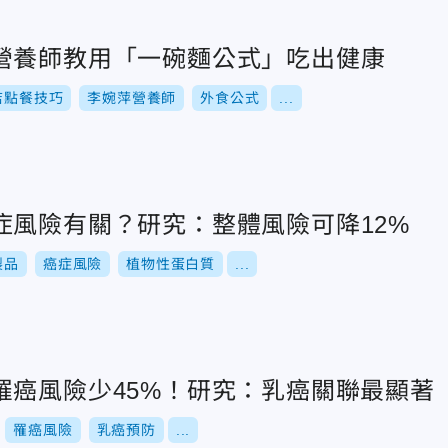
營養師教用「一碗麵公式」吃出健康
店點餐技巧
李婉萍營養師
外食公式
...
症風險有關？研究：整體風險可降12%
製品
癌症風險
植物性蛋白質
...
罹癌風險少45%！研究：乳癌關聯最顯著
罹癌風險
乳癌預防
...