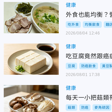
健康
外食也能均衡？
吃外食
均衡飲食
麵
2026/08/04 12:46
健康
吃豆腐竟然跟癌
豆腐
防癌飲食
黃豆
2026/08/01 17:38
健康
每天一小把菇類
菇類
防癌
麥角硫因