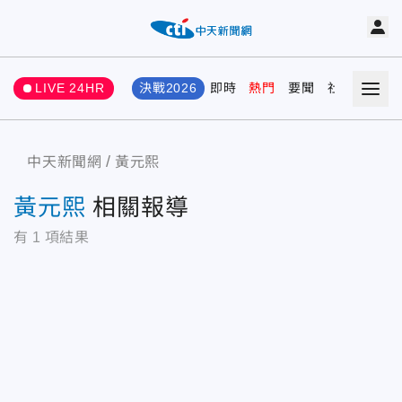
LIVE 24HR
決戰2026
即時
熱門
要聞
社會
娛樂
中天新聞網
黃元熙
黃元熙
相關報導
有
1
項結果