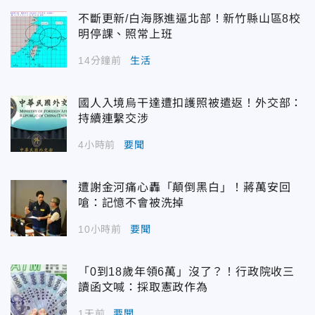
不斷更新/白海豚進逼北部！新竹縣山區8校
明停課、照常上班
14分鐘前
生活
國人入境烏干達遭扣護照被遣返！外交部：
持續連繫交涉
4小時前
要聞
遭謝金河痛心轟「顛倒黑白」！蔣萬安回
嗆：記憶不會被洗掉
10小時前
要聞
「0到18歲年領6萬」沒了？！行政院收三
讀函文喊：採取憲政作為
1天前
要聞