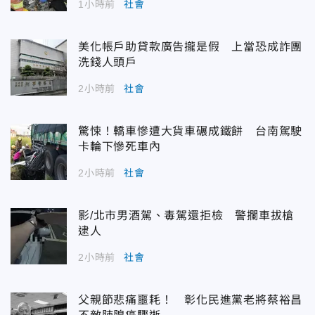
1小時前
社會
美化帳戶助貸款廣告攏是假 上當恐成詐團
洗錢人頭戶
2小時前
社會
驚悚！轎車慘遭大貨車碾成鐵餅 台南駕駛
卡輪下慘死車內
2小時前
社會
影/北市男酒駕、毒駕還拒檢 警攔車拔槍
逮人
2小時前
社會
父親節悲痛噩耗！ 彰化民進黨老將蔡裕昌