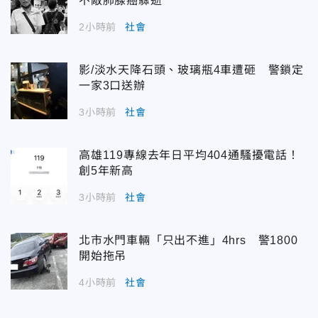
不敵肺腺癌驟逝
2小時前
社會
影/淡水天降石頭、玻璃瓶4車遭砸 警鎖定
一家3口送辦
3小時前
社會
高雄119專線去年日平均404通騷擾電話！
創5年新高
3小時前
社會
北市水門車輛「只出不進」4hrs 警1800
開始拖吊
4小時前
社會