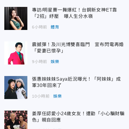
專訪/明星賽一舞爆紅！台鋼新女神ET靠
「2招」紓壓 曝人生分水嶺
6小時前
體育
震撼彈！及川光博雙喜臨門 宣布閃電再婚
「愛妻已懷孕」
9小時前
娛樂
張惠妹妹妹Saya近況曝光！「阿妹妹」成
軍30年回來了
10小時前
娛樂
姜厚任認愛小24歲女友！遭勸「小心騙財騙
色」親自回應