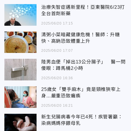
治療失智症邁新里程！亞東醫院6/23打
全台首劑新藥
2025/06/20 17:15
清粥小菜暗藏健康危機！醫師：升糖
快、高鈉恐致體重上升
2025/06/20 17:07
陸男血便「掉出13公分腸子」 醫一問
傻眼：蹲馬桶2小時
2025/06/20 16:36
25歲女「雙手麻木」竟是頸椎狹窄上
身…嚴重恐致癱瘓
2025/06/20 16:21
新生兒腸病毒今年已4死！疾管署籲：
染病媽媽停餵母乳