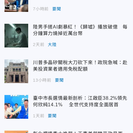
7小時前
要聞
陸男手搓AI劇暴紅！《歸墟》播放破億 每
分鐘算力燒掉近萬台幣
2天前
大陸
川普多晶矽關稅大刀砍下來！政院急喊：赴
美投資業者適用免稅配額
13小時前
要聞
臺中市長選情最新剖析：江啟臣38.2%領先
何欣純14.1% 全世代支持度全面居首
1天前
要聞