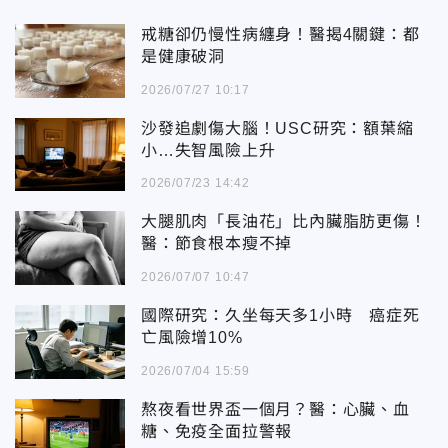
戒糖卻仍慢性病纏身！醫揭4關鍵：都
是健康破洞
2026/07/27 10:17
沙發追劇傷大腦！USC研究：額葉縮
小…失智風險上升
2026/07/23 14:42
大腿肌肉「長油花」比內臟脂肪更傷！
醫：節食根本瘦不掉
2026/07/07 10:47
國際研究：久坐每天多1小時 癌症死
亡風險增10%
2026/07/04 15:59
熬夜看世界盃一個月？醫：心臟、血
糖、免疫全面拉警報