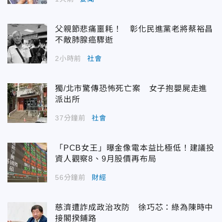
父親節悲痛噩耗！ 彰化民進黨老將蔡裕昌
不敵肺腺癌驟逝
2小時前
社會
獨/北市驚傳恐怖死亡案 女子抱嬰屍走進
派出所
37分鐘前
社會
「PCB女王」曝金像電本益比極低！建議投
資人觀察8、9月股價再布局
56分鐘前
財經
慈濟遭詐成政治攻防 徐巧芯：綠為陳時中
接閣揆鋪路