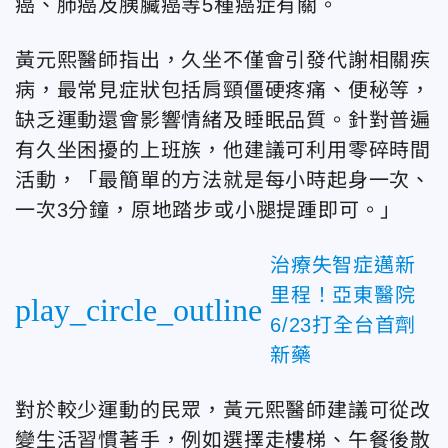
癌、肺癌及胰臟癌等5種癌症有關。
黃元熙醫師指出，久坐不僅會引發代謝相關疾
病，最常見症狀包括肩頸僵硬疼痛、便秘等，
缺乏運動還會影響情緒及睡眠品質。針對普遍
有久坐困擾的上班族，他建議可利用零碎時間
活動，「最簡單的方法就是每小時起身一次、
一次3分鐘，原地踏步或小腿提踵即可。」
治療失智症邁新
里程！亞東醫院
play_circle_outline
6/23打全台首劑
新藥
對於較少運動的民眾，黃元熙醫師建議可從改
變生活習慣著手，例如選擇走樓梯、午餐後散