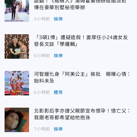
甜翻！《蜘蛛人》湯姆霍蘭德辦結婚派對
傳在豪華別墅秘密舉辦
3小時前
娛樂
「3碩1博」遭疑造假！姜厚任小24歲女友
發長文談「學邏輯」
5小時前
娛樂
河智媛化身「阿美公主」挨批 親曝心情：
始料未及
6小時前
體育
北影影后李亦捷父親節宣布懷孕！憶亡父：
我跟老哥都希望給他抱孫
7小時前
娛樂