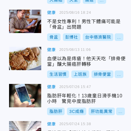
大腸癌
久坐
腸道
...
健康
2025/08/16 18:24
不是女性專利！男性下體痛可能是
「骨盆」出問題
骨盆
彭博社
台中慈濟醫院
...
健康
2025/08/13 11:06
血便以為是痔瘡！他天天吃「排骨便
當」釀大腸癌肝轉移
生活習慣
上班族
排骨便當
...
健康
2025/07/26 15:47
脂肪肝年輕化！13歲童日滑手機10
小時 驚見中度脂肪肝
脂肪肝
3C成癮
肝功能異常
...
健康
2025/07/24 15:38