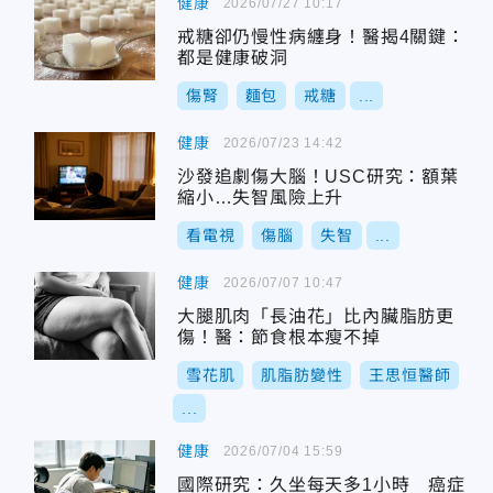
健康
2026/07/27 10:17
戒糖卻仍慢性病纏身！醫揭4關鍵：
都是健康破洞
傷腎
麵包
戒糖
...
健康
2026/07/23 14:42
沙發追劇傷大腦！USC研究：額葉
縮小…失智風險上升
看電視
傷腦
失智
...
健康
2026/07/07 10:47
大腿肌肉「長油花」比內臟脂肪更
傷！醫：節食根本瘦不掉
雪花肌
肌脂肪變性
王思恒醫師
...
健康
2026/07/04 15:59
國際研究：久坐每天多1小時 癌症