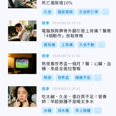
死亡風險增10%
久坐
癌症風險
久坐死亡率
...
健康
2026/06/25 16:13
電腦族肩胛骨外翻引發上背痛？醫教
「4個動作」放鬆脊椎
膏肓痛
上背痛
久坐不動
...
健康
2026/06/15 11:52
熬夜看世界盃一個月？醫：心臟、血
糖、免疫全面拉警報
熬夜
世界盃
睡眠不足
...
健康
2026/06/13 10:42
吃太鹹、久坐、蛋白質不足！營養
師：早起臉腫不是喝太多水
水腫
消水腫
早上臉腫
...