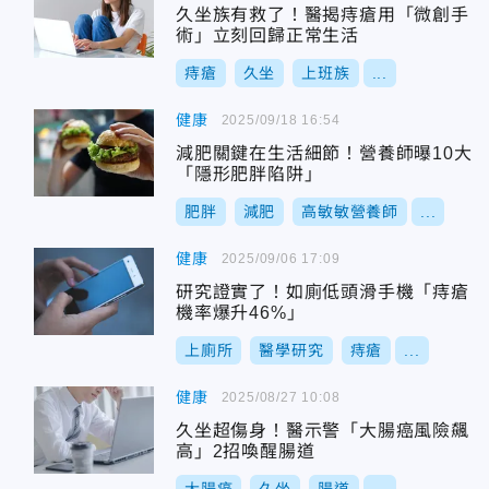
久坐族有救了！醫揭痔瘡用「微創手
術」立刻回歸正常生活
痔瘡
久坐
上班族
...
健康
2025/09/18 16:54
減肥關鍵在生活細節！營養師曝10大
「隱形肥胖陷阱」
肥胖
減肥
高敏敏營養師
...
健康
2025/09/06 17:09
研究證實了！如廁低頭滑手機「痔瘡
機率爆升46%」
上廁所
醫學研究
痔瘡
...
健康
2025/08/27 10:08
久坐超傷身！醫示警「大腸癌風險飆
高」2招喚醒腸道