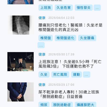
上班族
久坐危害
慢性發炎
...
健康
2026/04/04 12:03
腰痛別只怪老化！醫搖頭：久坐才是
椎間盤退化的真正元凶
椎間盤
椎間盤退化
久坐腰痛
...
健康
2026/03/30 17:39
上班族注意！ 久坐逾9.5小時「死亡
風險飆3倍」 下班運動也救不了
久坐
死亡風險
運動
...
健康
2026/03/29 17:06
尿不乾淨非老人專利！30歲上班族
「膀胱過動症」日益普遍
頻尿
膀胱過動症
攝護腺肥大