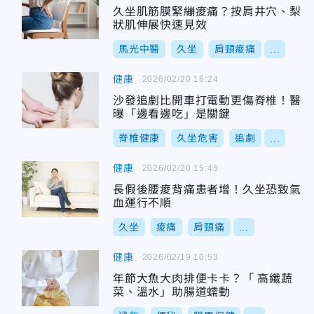
久坐肌筋膜緊繃痠痛？按肩井穴、梨
狀肌伸展快速見效
馬光中醫
久坐
肩頸痠痛
...
健康
2026/02/20 16:24
沙發追劇比開車打電動更傷脊椎！醫
曝「邊看邊吃」是關鍵
脊椎健康
久坐危害
追劇
...
健康
2026/02/20 15:45
長假後腰痠背痛患者增！久坐恐致氣
血運行不順
久坐
痠痛
肩頸痛
...
健康
2026/02/19 10:53
年節大魚大肉排便卡卡？「 高纖蔬
菜、溫水」助腸道蠕動