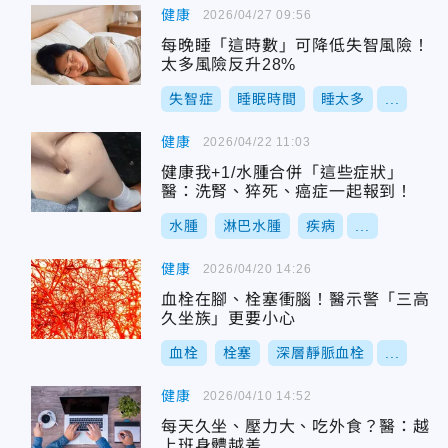
健康
2026/04/27 09:56
每晚睡「這時數」可降低失智風險！
太多風險反升28%
失智症
睡眠時間
睡太多
...
健康
2026/04/22 11:03
健康我+1/水腫合併「這些症狀」
醫：洗腎、猝死、癌症一起報到！
水腫
淋巴水腫
疾病
...
健康
2026/04/20 14:26
血栓在腳、栓塞衝腦！醫示警「三高
久坐族」更要小心
血栓
栓塞
深層靜脈血栓
...
健康
2026/04/10 14:52
每天久坐、壓力大、吃外食？醫：越
上班身體越差