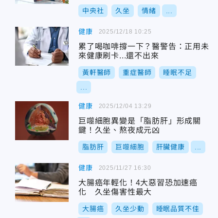
中央社
久坐
情緒
...
健康
2025/12/18 10:25
累了喝咖啡撐一下？醫警告：正用未
來健康刷卡...還不出來
黃軒醫師
重症醫師
睡眠不足
...
健康
2025/12/04 13:29
巨噬細胞異變是「脂肪肝」形成關
鍵！久坐、熬夜成元凶
脂肪肝
巨噬細胞
肝臟健康
...
健康
2025/11/27 16:30
大腸癌年輕化！4大惡習恐加速癌
化 久坐傷害性最大
大腸癌
久坐少動
睡眠品質不佳