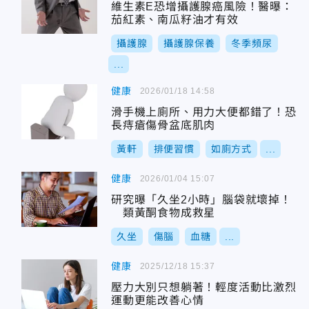
維生素E恐增攝護腺癌風險！醫曝：
茄紅素、南瓜籽油才有效
攝護腺
攝護腺保養
冬季頻尿
...
健康
2026/01/18 14:58
滑手機上廁所、用力大便都錯了！恐
長痔瘡傷骨盆底肌肉
黃軒
排便習慣
如廁方式
...
健康
2026/01/04 15:07
研究曝「久坐2小時」腦袋就壞掉！
類黃酮食物成救星
久坐
傷腦
血糖
...
健康
2025/12/18 15:37
壓力大別只想躺著！輕度活動比激烈
運動更能改善心情