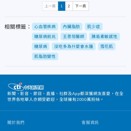
上一頁
1
2
下一頁
相關標籤：
心血管疾病
內臟脂肪
肌少症
糖尿病前兆
王思恒醫師
胰島素敏感性
糖尿病
沒吃多為什麼會水腫
雪花肌
肌脂肪變性
新聞、影音、節目、直播、社群及App都深獲網友喜愛，在全
世界各地華人亦頗受歡迎，全球擁有2000萬粉絲。
關於我們
客服資訊