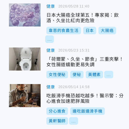
健康
2026/05/28 11:40
日本大腸癌全球第五！專家揭：飲
酒、久坐比紅肉更危險
韋恩的食農生活
日本
大腸癌
...
健康
2026/05/23 15:31
「荷爾蒙、久坐、節食」三重夾擊！
女性腸道蠕動更易失調
女性便秘
便秘
黃體素
...
健康
2026/05/14 14:58
吃飯滑手機恐越吃越多！醫示警：分
心進食加速肥胖風險
分心進食
邊吃飯邊滑手機
黃軒醫師
...