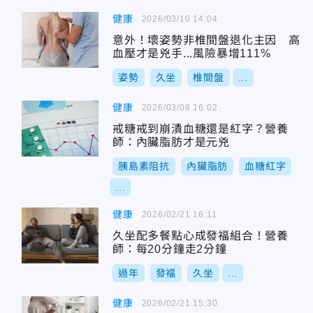
健康
2026/03/10 14:04
意外！壞姿勢非椎間盤退化主因 高
血壓才是兇手...風險暴增111%
姿勢
久坐
椎間盤
...
健康
2026/03/08 16:02
戒糖戒到崩潰血糖還是紅字？營養
師：內臟脂肪才是元兇
胰島素阻抗
內臟脂肪
血糖紅字
...
健康
2026/02/21 16:11
久坐配多餐點心成發福組合！營養
師：每20分鐘走2分鐘
過年
發福
久坐
...
健康
2026/02/21 15:30