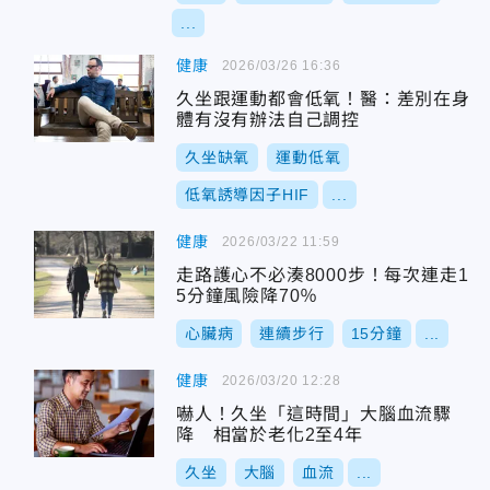
...
健康
2026/03/26 16:36
久坐跟運動都會低氧！醫：差別在身
體有沒有辦法自己調控
久坐缺氧
運動低氧
低氧誘導因子HIF
...
健康
2026/03/22 11:59
走路護心不必湊8000步！每次連走1
5分鐘風險降70％
心臟病
連續步行
15分鐘
...
健康
2026/03/20 12:28
嚇人！久坐「這時間」大腦血流驟
降 相當於老化2至4年
久坐
大腦
血流
...