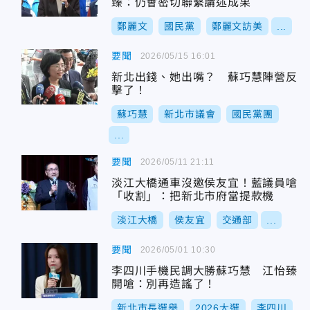
臻：仍會密切聯繫論述成果
鄭麗文
國民黨
鄭麗文訪美
...
要聞
2026/05/15 16:01
新北出錢、她出嘴？ 蘇巧慧陣營反
擊了！
蘇巧慧
新北市議會
國民黨團
...
要聞
2026/05/11 21:11
淡江大橋通車沒邀侯友宜！藍議員嗆
「收割」：把新北市府當提款機
淡江大橋
侯友宜
交通部
...
要聞
2026/05/01 10:30
李四川手機民調大勝蘇巧慧 江怡臻
開嗆：別再造謠了！
新北市長選舉
2026大選
李四川