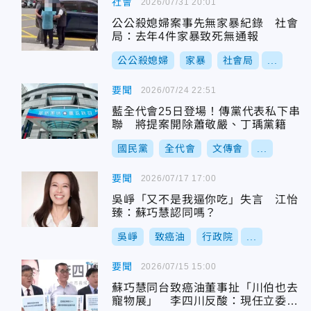
社會
2026/07/31 20:01
公公殺媳婦案事先無家暴紀錄 社會
局：去年4件家暴致死無通報
公公殺媳婦
家暴
社會局
...
要聞
2026/07/24 22:51
藍全代會25日登場！傳黨代表私下串
聯 將提案開除蕭敬嚴、丁瑀黨籍
國民黨
全代會
文傳會
...
要聞
2026/07/17 17:00
吳崢「又不是我逼你吃」失言 江怡
臻：蘇巧慧認同嗎？
吳崢
致癌油
行政院
...
要聞
2026/07/15 15:00
蘇巧慧同台致癌油董事扯「川伯也去
寵物展」 李四川反酸：現任立委怎