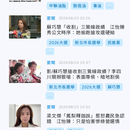
不質詢
中聯油脂
致癌油
毒油
...
要聞
2026/06/25 20:26
蘇巧慧「收割」三鶯線政績 江怡臻
秀公文時序：她偷跑搶攻還硬拗
2026大選
新北市長選舉
民進黨
...
要聞
2026/06/24 10:47
影/蘇巧慧搶收割三鶯線政績？李四
川競辦狠嗆：表面尊侯、暗地割侯
新北市長選舉
2026大選
蘇巧慧
...
要聞
2026/06/23 14:52
梁文傑「鳳梨釋迦說」惹怒農民急認
錯 江怡臻：只是怕害慘綠營選情