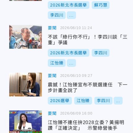
2026新北市長選舉
蘇巧慧
李四川
...
要聞
2026/06/10 11:24
不該「綠行你不行」！李四川談「三
重」爭議
2026新北市長選舉
李四川
江怡臻
...
要聞
2026/06/10 09:27
震撼！江怡臻宣布不競選連任 下一
步計畫全說了
2026選舉
江怡臻
李四川
...
要聞
2026/06/09 16:00
江怡臻不連任拚2028立委？黃揚明
讚「正確決定」 示警綠營後手