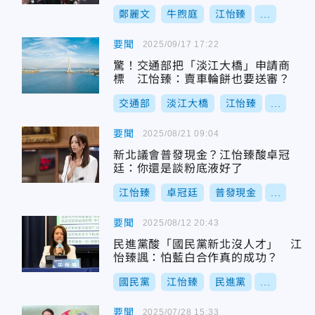
鄭麗文
牛煦庭
江怡臻
...
要聞
2025/09/17 17:22
驚！交通部把「淡江大橋」申請商
標 江怡臻：賣車輪餅也要送審？
交通部
淡江大橋
江怡臻
...
要聞
2025/08/21 09:04
新北議會普發現金？江怡臻酸卓冠
廷：你還是談粉底液好了
江怡臻
卓冠廷
普發現金
...
要聞
2025/08/12 20:43
民進黨酸「國民黨新北沒人才」 江
怡臻諷：怕藍白合作真的成功？
國民黨
江怡臻
民進黨
...
要聞
2025/07/28 15:33