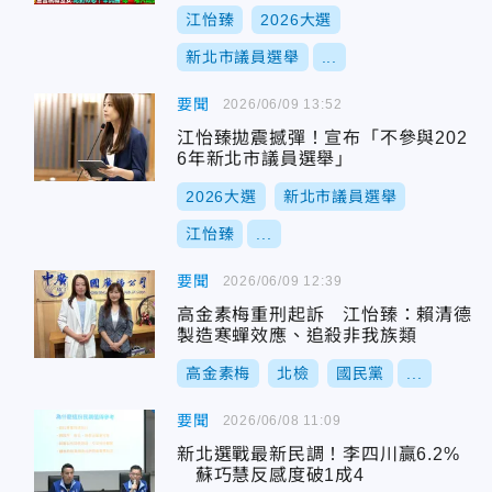
江怡臻
2026大選
新北市議員選舉
...
要聞
2026/06/09 13:52
江怡臻拋震撼彈！宣布「不參與202
6年新北市議員選舉」
2026大選
新北市議員選舉
江怡臻
...
要聞
2026/06/09 12:39
高金素梅重刑起訴 江怡臻：賴清德
製造寒蟬效應、追殺非我族類
高金素梅
北檢
國民黨
...
要聞
2026/06/08 11:09
新北選戰最新民調！李四川贏6.2%
蘇巧慧反感度破1成4