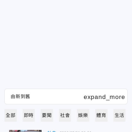
全部
即時
要聞
社會
娛樂
體育
生活