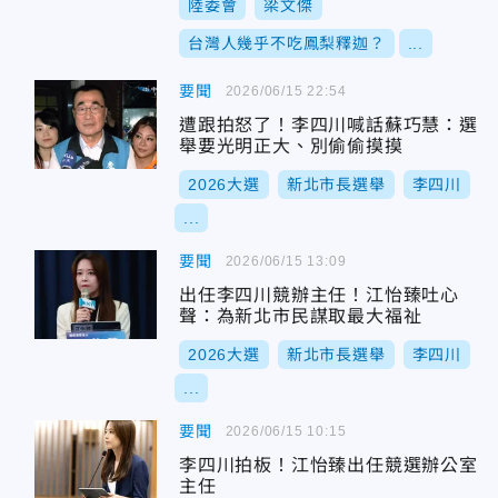
陸委會
梁文傑
台灣人幾乎不吃鳳梨釋迦？
...
要聞
2026/06/15 22:54
遭跟拍怒了！李四川喊話蘇巧慧：選
舉要光明正大、別偷偷摸摸
2026大選
新北市長選舉
李四川
...
要聞
2026/06/15 13:09
出任李四川競辦主任！江怡臻吐心
聲：為新北市民謀取最大福祉
2026大選
新北市長選舉
李四川
...
要聞
2026/06/15 10:15
李四川拍板！江怡臻出任競選辦公室
主任