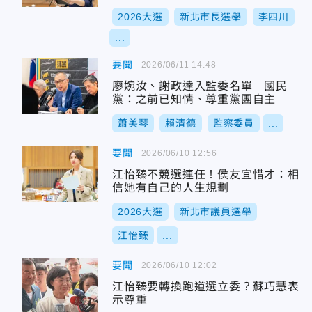
2026大選
新北市長選舉
李四川
...
要聞
2026/06/11 14:48
廖婉汝、謝政達入監委名單 國民
黨：之前已知情、尊重黨團自主
蕭美琴
賴清德
監察委員
...
要聞
2026/06/10 12:56
江怡臻不競選連任！侯友宜惜才：相
信她有自己的人生規劃
2026大選
新北市議員選舉
江怡臻
...
要聞
2026/06/10 12:02
江怡臻要轉換跑道選立委？蘇巧慧表
示尊重