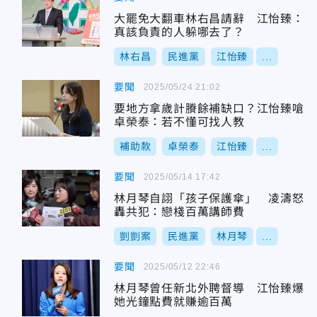
大罷免大翻車林右昌請辭 江怡臻：
真該負責的人躲哪去了？
林右昌
民進黨
江怡臻
...
要聞
2025/05/24 21:02
要地方拿歲計賸餘補缺口？江怡臻嗆
卓榮泰：若不懂可找人教
補助款
卓榮泰
江怡臻
...
要聞
2025/05/14 17:42
林月琴自詡「孩子保護傘」 凌濤怒
轟共犯：戀棧百萬講師費
剴剴案
民進黨
林月琴
...
要聞
2025/05/12 22:46
林月琴曾任新北外聘督導 江怡臻爆
她光鐘點費就賺逾百萬