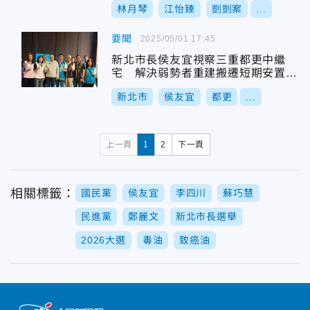
林月琴
江怡臻
剴剴案
...
要聞
2025/05/01 17:45
新北市長侯友宜視察三重都更中繼
宅 解決弱勢者重建搬遷短期安置問
題
新北市
侯友宜
都更
...
上一頁
1
2
下一頁
相關標籤：
國民黨
侯友宜
李四川
蘇巧慧
民進黨
鄭麗文
新北市長選舉
2026大選
毒油
致癌油