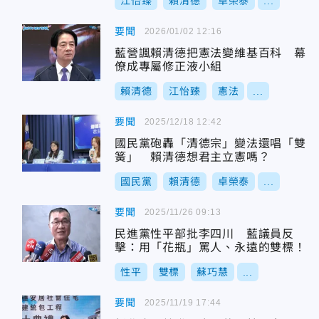
江怡臻
賴清德
卓榮泰
...
要聞
2026/01/02 12:16
藍營諷賴清德把憲法變維基百科 幕
僚成專屬修正液小組
賴清德
江怡臻
憲法
...
要聞
2025/12/18 12:42
國民黨砲轟「清德宗」變法還唱「雙
簧」 賴清德想君主立憲嗎？
國民黨
賴清德
卓榮泰
...
要聞
2025/11/26 09:13
民進黨性平部批李四川 藍議員反
擊：用「花瓶」罵人、永遠的雙標！
性平
雙標
蘇巧慧
...
要聞
2025/11/19 17:44