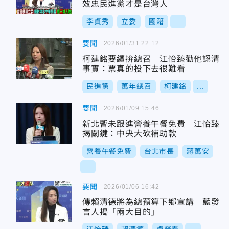
效忠民進黨才是台灣人
李貞秀
立委
國籍
...
要聞
2026/01/31 22:12
柯建銘要續拚總召 江怡臻勸他認清
事實：票真的投下去很難看
民進黨
萬年總召
柯建銘
...
要聞
2026/01/09 15:46
新北暫未跟進營養午餐免費 江怡臻
揭關鍵：中央大砍補助款
營養午餐免費
台北市長
蔣萬安
...
要聞
2026/01/06 16:42
傳賴清德將為總預算下鄉宣講 藍發
言人揭「兩大目的」