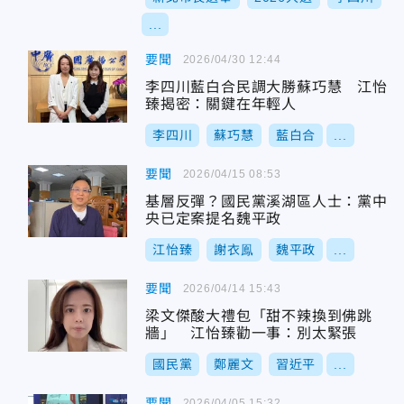
...
要聞
2026/04/30 12:44
李四川藍白合民調大勝蘇巧慧 江怡
臻揭密：關鍵在年輕人
李四川
蘇巧慧
藍白合
...
要聞
2026/04/15 08:53
基層反彈？國民黨溪湖區人士：黨中
央已定案提名魏平政
江怡臻
謝衣鳯
魏平政
...
要聞
2026/04/14 15:43
梁文傑酸大禮包「甜不辣換到佛跳
牆」 江怡臻勸一事：別太緊張
國民黨
鄭麗文
習近平
...
要聞
2026/04/05 15:32