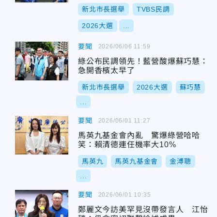
新北市長選舉
TVBS民調
2026大選
...
要聞
2026/06/06 11:59
綠公布民調領先！藍營酸爆蘇巧慧：
急開香檳太早了
新北市長選舉
2026大選
蘇巧慧
...
要聞
2026/06/01 11:27
馬英九基金會內亂 驚爆綠營哈哈
笑：賴清德連任機率大10%
馬英九
馬英九基金會
金溥聰
...
要聞
2026/06/01 10:35
鄭麗文今訪美罕見沒帶發言人 江怡