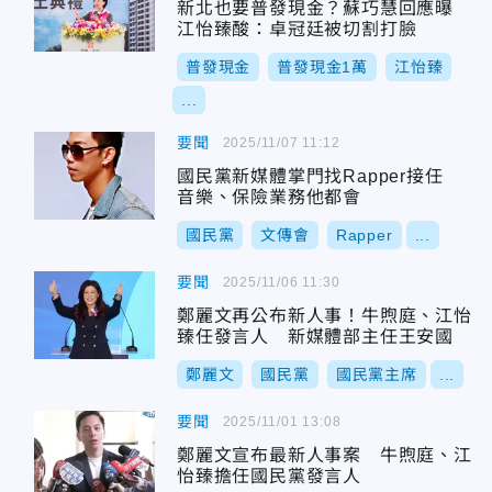
新北也要普發現金？蘇巧慧回應曝
江怡臻酸：卓冠廷被切割打臉
普發現金
普發現金1萬
江怡臻
...
要聞
2025/11/07 11:12
國民黨新媒體掌門找Rapper接任
音樂、保險業務他都會
國民黨
文傳會
Rapper
...
要聞
2025/11/06 11:30
鄭麗文再公布新人事！牛煦庭、江怡
臻任發言人 新媒體部主任王安國
鄭麗文
國民黨
國民黨主席
...
要聞
2025/11/01 13:08
鄭麗文宣布最新人事案 牛煦庭、江
怡臻擔任國民黨發言人