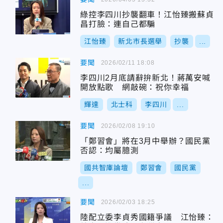
綠控李四川抄襲翻車！江怡臻搬蘇貞
昌打臉：連自己都騙
江怡臻
新北市長選舉
抄襲
...
要聞
2026/02/11 18:08
李四川2月底請辭拚新北！蔣萬安喊
開放點歌 網敲碗：祝你幸福
輝達
北士科
李四川
...
要聞
2026/02/08 19:10
「鄭習會」將在3月中舉辦？國民黨
否認：均屬臆測
國共智庫論壇
鄭習會
國民黨
...
要聞
2026/02/03 18:25
陸配立委李貞秀國籍爭議 江怡臻：