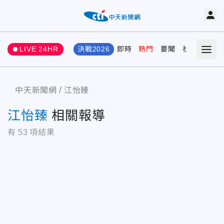
LIVE 24HR
決戰2026
即時
熱門
要聞
社會
娛樂
中天新聞網
江怡臻
江怡臻
相關報導
有
53
項結果