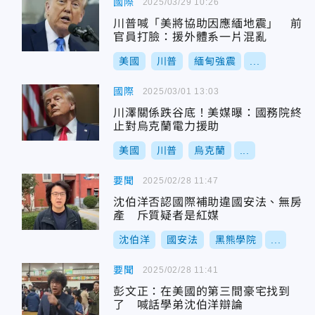
國際
2025/03/29 10:26
川普喊「美將協助因應緬地震」 前
官員打臉：援外體系一片混亂
美國
川普
緬甸強震
...
國際
2025/03/01 13:03
川澤關係跌谷底！美媒曝：國務院終
止對烏克蘭電力援助
美國
川普
烏克蘭
...
要聞
2025/02/28 11:47
沈伯洋否認國際補助違國安法、無房
產 斥質疑者是紅媒
沈伯洋
國安法
黑熊學院
...
要聞
2025/02/28 11:41
彭文正：在美國的第三間豪宅找到
了 喊話學弟沈伯洋辯論