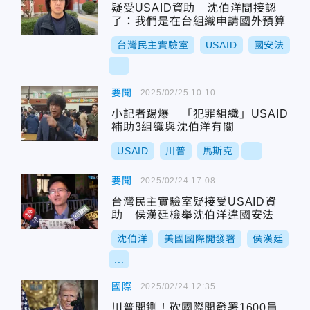
疑受USAID資助 沈伯洋間接認
了：我們是在台組織申請國外預算
台灣民主實驗室
USAID
國安法
...
要聞
2025/02/25 10:10
小記者踢爆 「犯罪組織」USAID
補助3組織與沈伯洋有關
USAID
川普
馬斯克
...
要聞
2025/02/24 17:08
台灣民主實驗室疑接受USAID資
助 侯漢廷檢舉沈伯洋違國安法
沈伯洋
美國國際開發署
侯漢廷
...
國際
2025/02/24 12:35
川普開鍘！砍國際開發署1600員