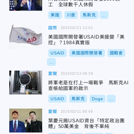
工 全球數千人休假
美國
川普
馬斯克
...
國際
2025/02/21 13:01
美國國際開發署USAID美援變「美
控」？1984真實版
USAID
美國國際開發署
國戰會
...
要聞
2025/02/13 08:59
將軍老是在打上一場戰爭 馬斯克AI
查帳給國軍的啟示
USAID
馬斯克
Doge
...
要聞
2025/02/11 08:49
葉慶元揭USAID資台「特定政治團
體」50萬美金 背後不單純