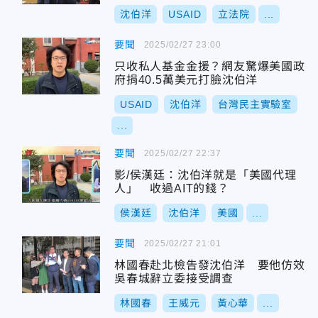
沈伯洋
USAID
立法院
...
要聞
2025/02/27 23:00
只收私人基金金援？網友驚爆美國政
府捐40.5萬美元打臉沈伯洋
USAID
沈伯洋
台灣民主實驗室
...
要聞
2025/02/27 22:37
影/侯漢廷：沈伯洋就是「美國代理
人」 收過AIT的錢？
侯漢廷
沈伯洋
美國
...
要聞
2025/02/27 21:01
林國春赴北檢告發沈伯洋 要他仿效
吳春城辭立委接受調查
林國春
王威元
黃心華
...