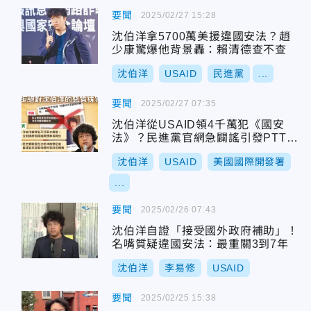
要聞
2025/02/27 15:28
沈伯洋拿5700萬美援違國安法？趙
少康驚爆他背景轟：賴清德查不查
沈伯洋
USAID
民進黨
...
要聞
2025/02/27 07:35
沈伯洋從USAID領4千萬犯《國安
法》？民進黨官網急闢謠引發PTT炸
鍋
沈伯洋
USAID
美國國際開發署
...
要聞
2025/02/26 07:43
沈伯洋自證「接受國外政府補助」！
名嘴質疑違國安法：最重關3到7年
沈伯洋
李易修
USAID
要聞
2025/02/25 15:38