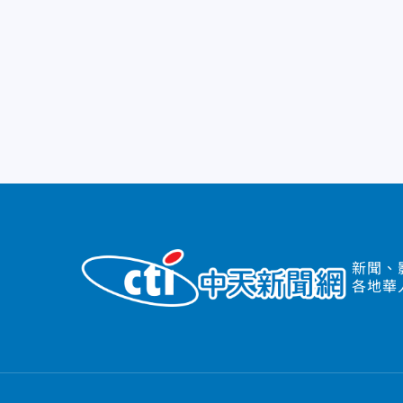
新聞、
各地華