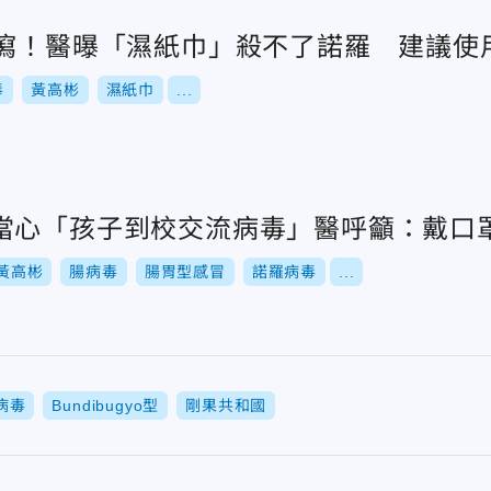
腹瀉！醫曝「濕紙巾」殺不了諾羅 建議使
毒
黃高彬
濕紙巾
...
當心「孩子到校交流病毒」醫呼籲：戴口
黃高彬
腸病毒
腸胃型感冒
諾羅病毒
...
病毒
Bundibugyo型
剛果共和國