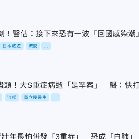
萬劑！醫估：接下來恐有一波「回國感染潮
日本旅遊
流感
...
盡頭！大S重症病逝「是罕案」 醫：快
流感
黃立民醫生
...
青壯年最怕併發「3重症」 恐成「白肺」