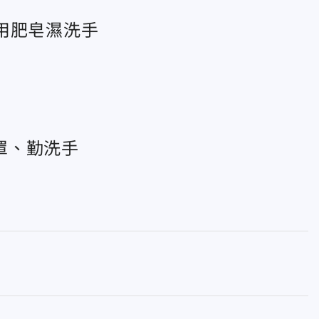
用肥皂濕洗手
罩、勤洗手