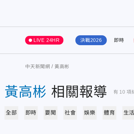
LIVE 24HR
決戰2026
即時
中天新聞網
黃高彬
黃高彬
相關報導
有
10
項
全部
即時
要聞
社會
娛樂
體育
生