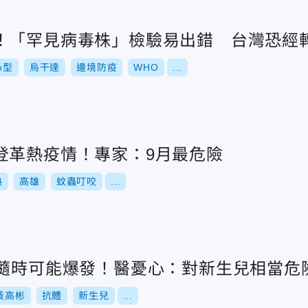
！「罕見病毒株」檢驗易出錯 台灣恐經
yo型
烏干達
邊境防疫
WHO
...
登革熱疫情！專家：9月最危險
熱
高雄
蚊蟲叮咬
...
」隨時可能爆發！醫憂心：對新生兒相當危
黃高彬
抗體
新生兒
...