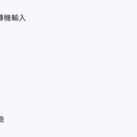
轉機輸入
險