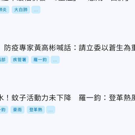
肺炎
大白肺
...
 防疫專家黃高彬喊話：請立委以蒼生為
福部
疾管署
羅一鈞
...
水！蚊子活動力未下降 羅一鈞：登革熱
一鈞
豪雨
登革熱
...