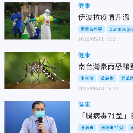
健康
伊波拉疫情升溫
伊波拉病毒
Bundibug
2026/05/21 11:01
健康
南台灣豪雨恐釀
南台灣
黃高彬
登革
2025/08/18 16:13
健康
「腸病毒71型
腸病毒
腸病毒71型