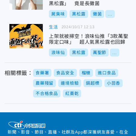
黑松露」 竟是長黴菌
屍臭味
黑松露
黴菌
...
生活
2024/10/17 12:13
上架就被掃空！浪味仙推「3款萬聖
限定口味」 超人氣黑松露也回歸
浪味仙
黑松露
萬聖節
...
相關標籤：
食藥署
食品安全
榴槤
進口食品
農藥殘留
邊境檢驗
鎘超標
小茴香
不合格食品
紅棗乾
新聞、影音、節目、直播、社群及App都深獲網友喜愛，在全