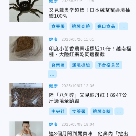
健康
2026/06/16 11:05
又見戴奧辛超標！日本絨螯蟹邊境抽
驗100%
食藥署
邊境查驗
進口食品
...
健康
2026/05/26 11:01
印度小茴香農藥超標近10倍！越南榴
槤、大陸紅棗乾同遭攔截
食藥署
邊境檢驗
不合格食品
...
健康
2025/10/07 12:36
陸「八角碎」又見蘇丹紅！8947公
斤邊境全銷毀
中央社
食藥署
邊境查驗
...
健康
2025/05/08 18:04
連3個月聞到屍臭味！他鼻內「挖出