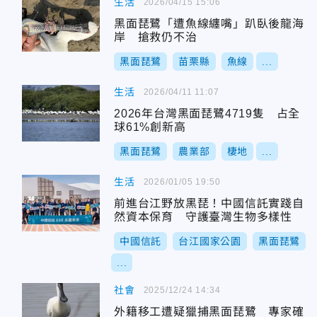
生活
2026/04/15 15:06
黑面琵鷺「遭魚線纏嘴」趴臥後龍海
岸 搶救仍不治
黑面琵鷺
苗栗縣
魚線
...
生活
2026/04/11 11:07
2026年台灣黑面琵鷺4719隻 占全
球61%創新高
黑面琵鷺
農業部
棲地
...
生活
2026/01/05 19:50
前進台江野放黑琵！中國信託實踐自
然資本保育 守護臺灣生物多樣性
中國信託
台江國家公園
黑面琵鷺
...
社會
2025/12/24 14:34
外籍移工遭疑獵捕黑面琵鷺 專家確