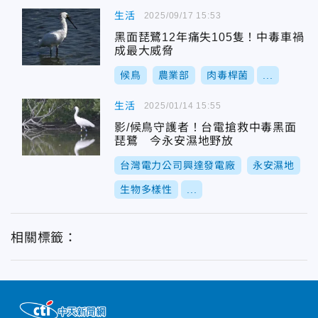
生活
2025/09/17 15:53
黑面琵鷺12年痛失105隻！中毒車禍
成最大威脅
候鳥
農業部
肉毒桿菌
...
生活
2025/01/14 15:55
影/候鳥守護者！台電搶救中毒黑面
琵鷺 今永安濕地野放
台灣電力公司興達發電廠
永安濕地
生物多樣性
...
相關標籤：