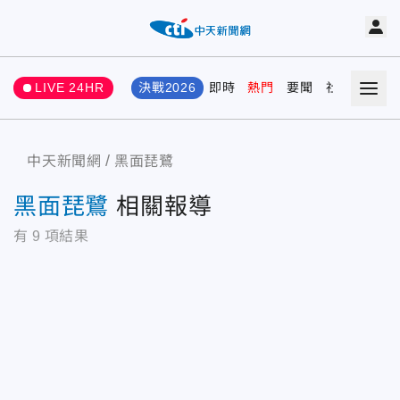
LIVE 24HR
決戰2026
即時
熱門
要聞
社會
娛樂
中天新聞網
黑面琵鷺
黑面琵鷺
相關報導
有
9
項結果