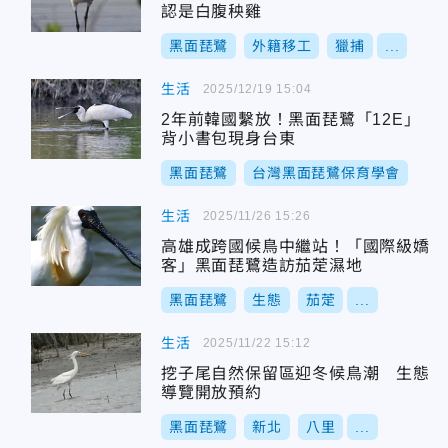
認是白腹秧雞
黑面琵鷺
外籍移工
獵捕
...
生活
2025/12/19 15:04
2年前韓國繫放！黑面琵鷺「12E」
背小書包現身台東
黑面琵鷺
台灣黑面琵鷺保育學會
生活
2025/11/26 15:26
高雄成跨國候鳥中繼站！「國際級嬌
客」黑面琵鷺造訪茄萣濕地
黑面琵鷺
生態
茄萣
...
生活
2025/11/22 15:12
挖子尾自然保留區迎冬候鳥潮 生態
導覽開放預約
黑面琵鷺
新北
八里
...