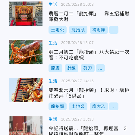
生活
2025/02/28 15:03
農曆二月二「龍抬頭」 靠五招補財
庫發大財
土地公
龍抬頭
補財庫
...
生活
2025/02/28 13:07
明二月初二「龍抬頭」八大禁忌一次
看：不可吃龍蝦
龍蝦
針線
剪刀
...
生活
2025/02/27 14:16
雙春潤六月「龍抬頭」！求財、增桃
花必拜「5供品」
龍抬頭
土地公
廖大乙
...
生活
2025/02/27 13:33
今記得送窮...「龍抬頭」再迎富 3
秘招讓你財運暢旺一整年