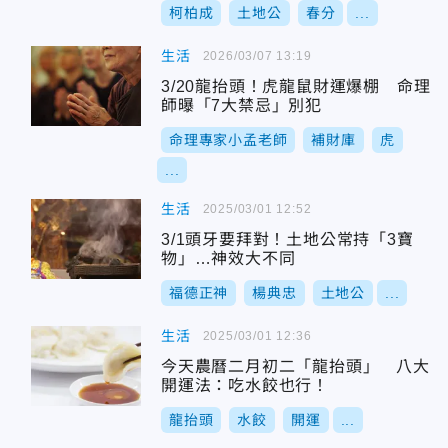
柯柏成
土地公
春分
...
生活
2026/03/07 13:19
3/20龍抬頭！虎龍鼠財運爆棚 命理
師曝「7大禁忌」別犯
命理專家小孟老師
補財庫
虎
...
生活
2025/03/01 12:52
3/1頭牙要拜對！土地公常持「3寶
物」…神效大不同
福德正神
楊典忠
土地公
...
生活
2025/03/01 12:36
今天農曆二月初二「龍抬頭」 八大
開運法：吃水餃也行！
龍抬頭
水餃
開運
...