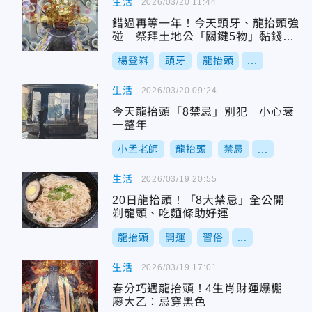
生活
2026/03/20 11:44
錯過再等一年！今天頭牙、龍抬頭強
碰 祭拜土地公「關鍵5物」黏錢進
來
楊登嵙
頭牙
龍抬頭
...
生活
2026/03/20 09:24
今天龍抬頭「8禁忌」別犯 小心衰
一整年
小孟老師
龍抬頭
禁忌
...
生活
2026/03/19 20:55
20日龍抬頭！「8大禁忌」全公開
剃龍頭、吃麵條助好運
龍抬頭
開運
習俗
...
生活
2026/03/19 17:01
春分巧遇龍抬頭！4生肖財運爆棚
廖大乙：忌穿黑色