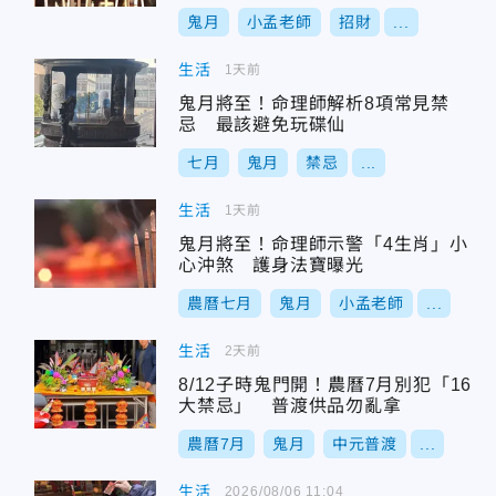
鬼月
小孟老師
招財
...
生活
1天前
鬼月將至！命理師解析8項常見禁
忌 最該避免玩碟仙
七月
鬼月
禁忌
...
生活
1天前
鬼月將至！命理師示警「4生肖」小
心沖煞 護身法寶曝光
農曆七月
鬼月
小孟老師
...
生活
2天前
8/12子時鬼門開！農曆7月別犯「16
大禁忌」 普渡供品勿亂拿
農曆7月
鬼月
中元普渡
...
生活
2026/08/06 11:04