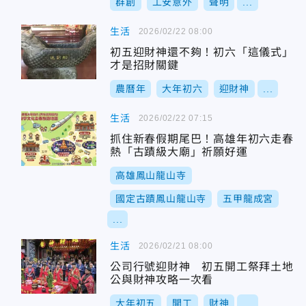
群創
工安意外
聲明
...
生活
2026/02/22 08:00
初五迎財神還不夠！初六「這儀式」
才是招財關鍵
農曆年
大年初六
迎財神
...
生活
2026/02/22 07:15
抓住新春假期尾巴！高雄年初六走春
熱「古蹟級大廟」祈願好運
高雄鳳山龍山寺
國定古蹟鳳山龍山寺
五甲龍成宮
...
生活
2026/02/21 08:00
公司行號迎財神 初五開工祭拜土地
公與財神攻略一次看
大年初五
開工
財神
...