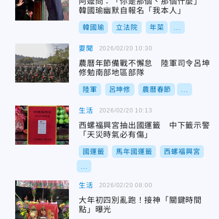
阿嬤問：「你是那個、那個什麼」
韓國瑜幽默自報名「我本人」
韓國瑜
立法院
年菜
...
要聞
2026/02/20 10:30
農曆年節備戰不懈怠 陸軍司令呂坤
修勉南部地區部隊
陸軍
呂坤修
農曆春節
...
生活
2026/02/20 10:13
西螺福興宮抽出國運籤 中下籤示警
「天災時氣必有傷」
國運籤
馬年國運籤
西螺福興宮
...
生活
2026/02/20 08:00
大年初四別亂跑！接神「關鍵時間
點」曝光