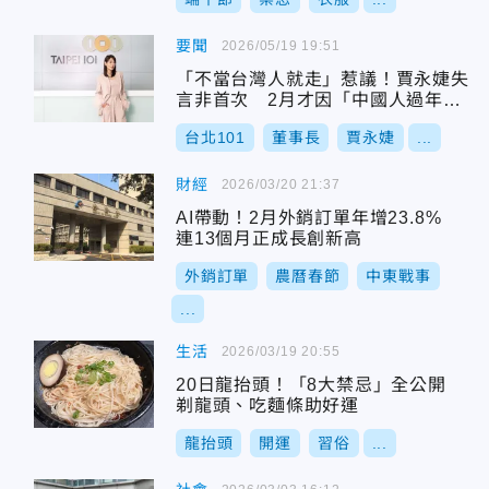
要聞
2026/05/19 19:51
「不當台灣人就走」惹議！賈永婕失
言非首次 2月才因「中國人過年」
被炎上
台北101
董事長
賈永婕
...
財經
2026/03/20 21:37
AI帶動！2月外銷訂單年增23.8%
連13個月正成長創新高
外銷訂單
農曆春節
中東戰事
...
生活
2026/03/19 20:55
20日龍抬頭！「8大禁忌」全公開
剃龍頭、吃麵條助好運
龍抬頭
開運
習俗
...