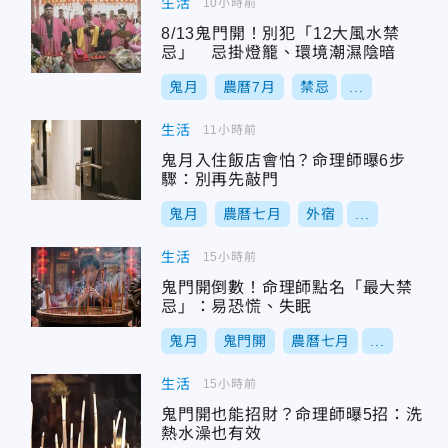
生活
10小時前
8/13鬼門開！別犯「12大風水禁
忌」 忌掛燈籠、環境潮濕陰暗
鬼月
農曆7月
禁忌
...
生活
11小時前
鬼月入住飯店會怕？命理師曝6步
驟：別再先敲門
鬼月
農曆七月
外宿
...
生活
15小時前
鬼門開倒數！命理師點名「最大禁
忌」：易恐慌、失眠
鬼月
鬼門開
農曆七月
...
生活
15小時前
鬼門開也能招財？命理師曝5招：洗
熱水澡也有效