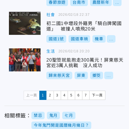
春節旅遊
台南市
農曆新年
...
社會
2026/02/18 22:37
初二國1中壢段外籍男「騎白牌闖國
道」 被撞人噴飛20米
國道1號
國道車禍
機車
...
生活
2026/02/18 20:20
20聖筊就能抱走300萬元！屏東慈天
宮近3萬人挑戰 沒人成功
歸來慈天宮
屏東
擲筊
...
上一頁
1
2
3
4
5
6
7
下一頁
相關標籤：
禁忌
鬼月
七月
今年鬼門開是國曆幾月幾日？