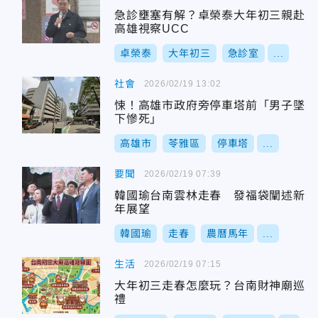
急診壅塞有解？卓榮泰大年初三親赴
高雄視察UCC
卓榮泰
大年初三
急診室
...
社會
2026/02/19 13:02
悚！高雄市政府旁停車塔前「男子墜
下慘死」
高雄市
苓雅區
停車塔
...
要聞
2026/02/19 07:39
韓國瑜台南雲林走春 發福袋闡述新
年展望
韓國瑜
走春
農曆馬年
...
生活
2026/02/19 07:15
大年初三走春怎麼玩？台南財神廟巡
禮