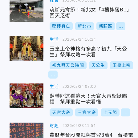
社會
2026/03/03 16:12
魂斷元宵節！新北女「4樓摔落B1」
回天乏術
墜樓身亡
新北市
新莊區
...
生活
2026/02/24 10:24
玉皇上帝神格有多高？初九「天公
生」祭拜攻略一次看
初九拜天公時間
天公生
玉皇上帝
...
生活
2026/02/24 08:00
翻轉財運看這天！天官大帝聖誕賜
福 祭拜重點一次看懂
天官大帝
三官大帝
上元節
...
財經
2026/02/23 11:54
農曆年台股開紅盤首登3萬4 台積電