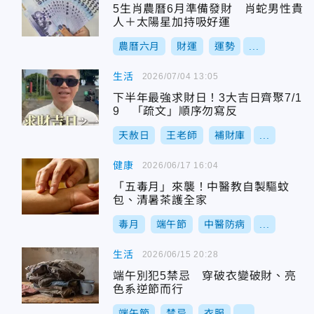
5生肖農曆6月準備發財 肖蛇男性貴
人＋太陽星加持吸好運
農曆六月
財運
運勢
...
生活
2026/07/04 13:05
下半年最強求財日！3大吉日齊聚7/1
9 「疏文」順序勿寫反
天赦日
王老師
補財庫
...
健康
2026/06/17 16:04
「五毒月」來襲！中醫教自製驅蚊
包、清暑茶護全家
毒月
端午節
中醫防病
...
生活
2026/06/15 20:28
端午別犯5禁忌 穿破衣變破財、亮
色系逆節而行
端午節
禁忌
衣服
...