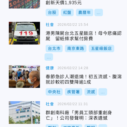
創新天價1,935元
台股
紅盤
農曆年
...
社會
2026/02/22 15:54
港男陳屍台北五星飯店！母今悲痛認
屍 留紙條求幫付房費
台北市
南京東路
五星級飯店
...
健康
2026/02/22 14:28
春節急診人潮退燒！初五流感、腹瀉
就診較初四雙降逾1成
中央社
疾管署
流感
...
社會
2026/02/22 11:31
群創南科廠「男員工頭部重創身
亡」！公司發聲明：深表遺憾