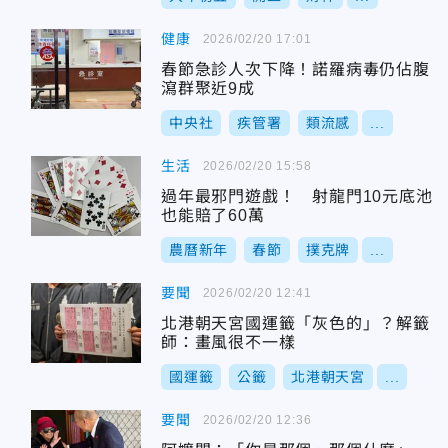
健康
2026/02/20 17:01
春節急診人次下降！諾羅病毒仍佔腹
瀉群聚近9成
中央社
疾管署
類流感
...
生活
2026/02/20 15:58
過年最邪門遊戲！ 射龍門10元底池
也能賠了60萬
農曆新年
春節
撲克牌
...
要聞
2026/02/20 12:41
北港朝天宮國運籤「灰色的」？解籤
師：畫風很不一樣
國運籤
公籤
北港朝天宮
...
要聞
2026/02/20 12:36