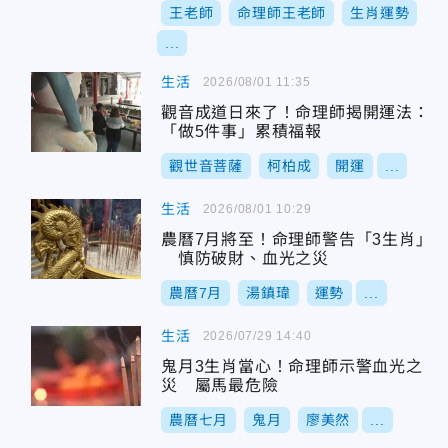
王老師
命理師王老師
生肖運勢
...
生活
2026/08/01 11:35
觀音成道日來了！命理師揭開運法：
「做5件事」累積福報
觀世音菩薩
柯柏成
開運
...
生活
2026/08/01 10:29
農曆7月將至！命理師警告「3生肖」
慎防破財、血光之災
農曆7月
湯鎮瑋
運勢
...
生活
2026/07/29 14:40
鬼月3生肖當心！命理師示警血光之
災 屬馬最危險
農曆七月
鬼月
廖美然
...