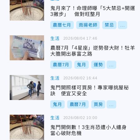
鬼月來了！命理師曝「5大禁忌+開運
3撇步」 做對旺整月
農曆七月
雨揚老師
禁忌
...
生活
2026/08/04 17:46
農曆7月「4星座」逆勢發大財！牡羊
大膽開出暴富之路
農曆7月
鬼月
運勢
...
生活
2026/08/02 16:44
鬼門開照樣可買房！專家曝挑屋秘
訣 便宜又安全
鬼月
農曆7月
買房
...
生活
2026/08/02 10:00
鬼門開倒數！3生肖恐遭小人纏身
當心破財危機