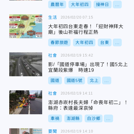
農曆年
大年初四
接神日
...
生活
2026/02/20 07:15
大年初四台東走春！「迎財神拜大
廟」後山祈福行程正熱
春節旅遊
大年初四
台東
...
社會
2026/02/19 15:42
影/「國道停車場」出現了！國5北上
宜蘭段紫爆 時速19
國道
國道5號
北上
...
社會
2026/02/19 14:11
澎湖赤崁村長夫婦「命喪年初二」！
縣府：表達最深哀悼
車禍
澎湖縣
白沙鄉
...
要聞
2026/02/19 14:10