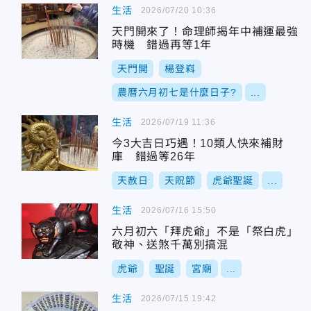
生活
2026/07/20 10:36
天門開來了！命理師揭年中補運最強
時機 錯過再等1年
天門開
楊登嵙
農曆六月初七是什麼日子?
...
生活
2026/07/19 11:36
今3大吉日巧遇！10類人快來補財
庫 錯過等26年
天赦日
天貺節
虎爺聖誕
...
生活
2026/07/16 15:50
六月初六「拜虎爺」不是「祭白虎」
敬神、送煞千萬別搞混
虎爺
聖誕
宮廟
...
生活
2026/07/15 19:42