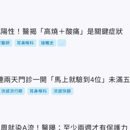
感陽性！醫揭「高燒＋酸痛」是關鍵症狀
憲醫師
耳鼻喉科
接觸史
...
連兩天門診一開「馬上就驗到4位」未滿
流感流行期
耳鼻喉科
流感快篩
1周就染A流！醫曝：至少兩週才有保護力