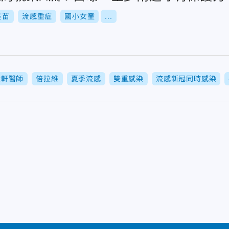
疫苗
流感重症
國小女童
...
黃軒醫師
倍拉維
夏季流感
雙重感染
流感新冠同時感染