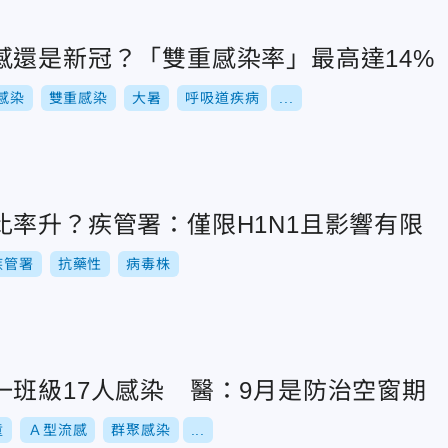
感還是新冠？「雙重感染率」最高達14%
感染
雙重感染
大暑
呼吸道疾病
...
比率升？疾管署：僅限H1N1且影響有限
疾管署
抗藥性
病毒株
一班級17人感染 醫：9月是防治空窗期
童
Ａ型流感
群聚感染
...