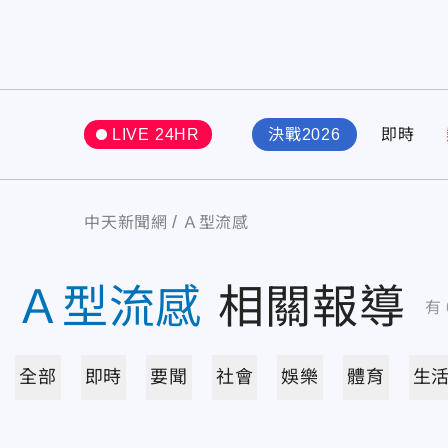
LIVE 24HR
決戰2026
即時
中天新聞網
Ａ型流感
Ａ型流感
相關報導
有
全部
即時
要聞
社會
娛樂
體育
生