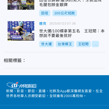
田徑世錦賽/最快的男人！牙買加飛
毛腿包辦金銀牌
田徑
100公尺短跑
體育
2025/07/23 07:38
世大運/100蝶拿第五名 王冠閎：本
想說不要最後就好
世大運
台灣蝶王
王冠閎
...
相關標籤：
新聞、影音、節目、直播、社群及App都深獲網友喜愛，在全
世界各地華人亦頗受歡迎，全球擁有2000萬粉絲。