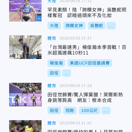
大陸
2026/06/28 17:31
罕見素顏！陸「跨欄女神」吳艷妮照
樣奪冠 認睡過頭來不及化妝
大陸
跨欄女神
吳艷妮
...
體育
2026/03/29 15:47
「台灣最速男」楊俊瀚本季首戰！百
米超風速飆10秒11
楊俊瀚
美國UCF田徑邀請賽
田徑
...
體育
2025/09/16 17:28
田徑世錦賽/驚人彈簧腿！萊爾斯熱
身跳等肩高 網友：根本合成
田徑
短跑
100公尺
...
體育
2025/09/15 11:30