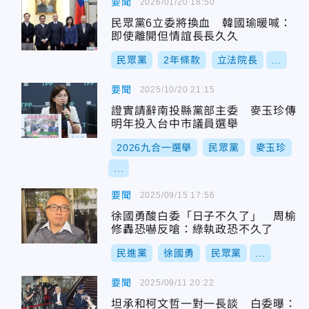
要聞
2026/01/20 18:50
民眾黨6立委將換血 韓國瑜暖喊：
即使離開但情誼長長久久
民眾黨
2年條款
立法院長
...
要聞
2025/10/20 21:15
證實請辭南投縣黨部主委 麥玉珍傳
明年投入台中市議員選舉
2026九合一選舉
民眾黨
麥玉珍
...
要聞
2025/09/15 17:56
徐國勇酸白委「日子不久了」 周榆
修轟恐嚇反嗆：綠執政恐不久了
民進黨
徐國勇
民眾黨
...
要聞
2025/09/11 20:22
坦承和柯文哲一對一長談 白委曝：