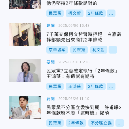
他仍堅持2年條款是對的
民眾黨
柯文哲
2年條款
...
要聞
2025/09/06 16:43
7千萬交保柯文哲暫時拒絕 白嘉義
幹部籲先出來商討2年條款
京華城案
民眾黨
柯文哲
...
要聞
2025/08/10 16:18
民眾黨7立委確定執行「2年條款」
王鴻薇：有遺憾有期待
民眾黨
王鴻薇
2年條款
...
要聞
2025/06/26 11:10
民眾黨不分區立委快到期！許甫曝2
年條款廢不廢「這時機」揭曉
民眾黨
2年條款
不分區立委
...