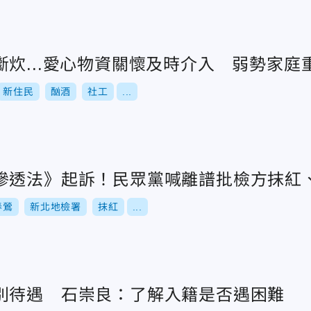
斷炊...愛心物資關懷及時介入 弱勢家庭
新住民
酗酒
社工
...
滲透法》起訴！民眾黨喊離譜批檢方抹紅
春鶯
新北地檢署
抹紅
...
別待遇 石崇良：了解入籍是否遇困難