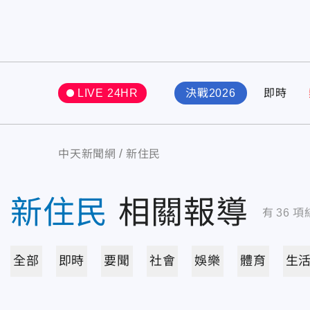
LIVE 24HR
決戰2026
即時
中天新聞網
新住民
新住民
相關報導
有
36
項
全部
即時
要聞
社會
娛樂
體育
生