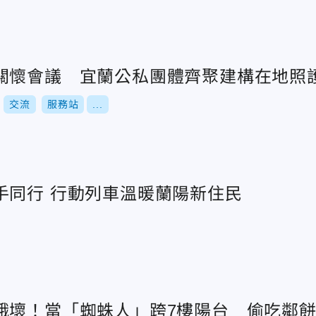
關懷會議 宜蘭公私團體齊聚建構在地照
交流
服務站
...
移民署跨機關攜手同行 行動列車溫暖蘭陽新住民
餓壞！當「蜘蛛人」跨7樓陽台 偷吃鄰