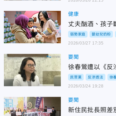
2026/03/28 22:15
健康
丈夫酗酒、孩子
弱勢家庭
嬰幼兒奶粉
2026/03/27 17:35
要聞
徐春鶯遭以《反
民眾黨
反滲透法
徐
2026/03/24 19:28
要聞
新住民批長照差