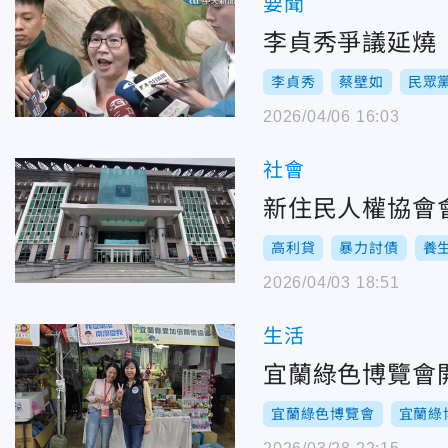
要聞
李貞秀爭議延燒
李貞秀
蔡壁如
民眾
2026/04/06 16:03
社會
新住民人權協會
高利貸
暴力討債
養
2026/04/03 18:51
生活
宜蘭綠色博覽會
宜蘭綠色博覽會
宜蘭綠