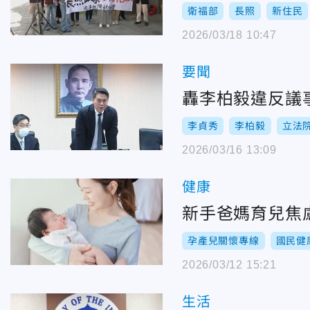
衛福部
長照
新住民
2026/03/18 10:47
要聞
轟李柏毅違反議
李貞秀
李柏毅
立法
2026/03/16 13:09
健康
新手爸媽育兒焦
孕產兒關懷專線
國民健
2026/03/12 15:21
生活