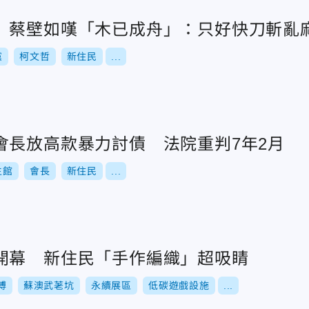
 蔡壁如嘆「木已成舟」：只好快刀斬亂
黨
柯文哲
新住民
...
會長放高款暴力討債 法院重判7年2月
生館
會長
新住民
...
開幕 新住民「手作編織」超吸睛
博
蘇澳武荖坑
永續展區
低碳遊戲設施
...