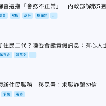
總會遭指「會務不正常」 內政部解散5
總會
解散
處分
周滿芝
...
新住民二代？陸委會譴責假訊息：有心人
陸委會
蔣萬安
...
懷新住民職務 移民署：求職詐騙勿信
求職
電訪