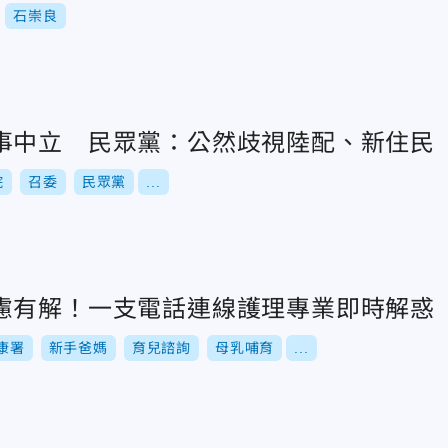
石崇良
事中立 民眾黨：公然歧視陸配、新住民
院
召委
民眾黨
...
慮有解！一支電話連線護理專業即時解惑
康署
新手爸媽
育兒諮詢
母乳哺育
...