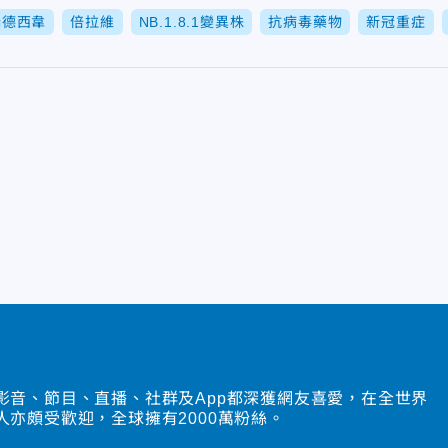
瑞德西韋
倍拉維
NB.1.8.1變異株
抗病毒藥物
新冠重症
影音、節目、直播、社群及App都深獲網友喜愛，在全世界
人亦頗受歡迎，全球擁有2000萬粉絲。