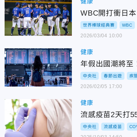
健康
WBC開打衝日
世界棒球經典賽
WBC
2026/03/04 10:00
健康
年假出國潮將至
中央社
春節出遊
疾
2026/02/05 17:00
健康
流感疫苗2天打5
中央社
流感疫苗
CO