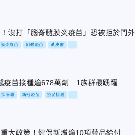
場！沒打「腦脊髓膜炎疫苗」恐被拒於門
腦膜炎疫苗
朝覲疫苗
黃皮書
...
疫苗接種逾678萬劑 1族群最踴躍
疾管署
新冠疫苗
疫苗接種
...
項重大政策！健保新增逾10項藥品給付