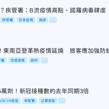
本？疾管署：B流疫情高點、諾羅病毒肆虐
疾管署
日本疫情
麻疹
...
！東南亞登革熱疫情延燒 旅客應加強防
管署
流感疫情
麻疹
...
5萬劑！新冠接種數約去年同期3倍
VID-19疫苗
疾管署
公費疫苗
...