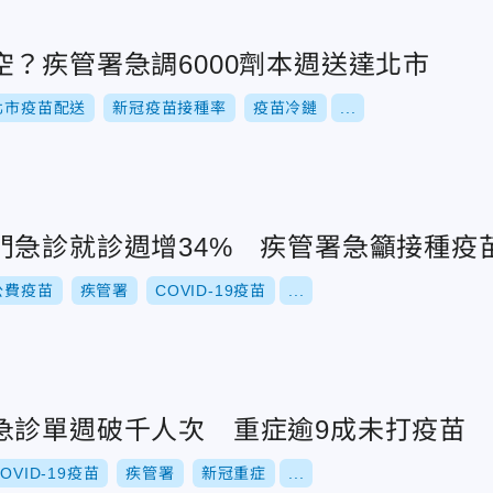
？疾管署急調6000劑本週送達北市
北市疫苗配送
新冠疫苗接種率
疫苗冷鏈
...
門急診就診週增34% 疾管署急籲接種疫
公費疫苗
疾管署
COVID-19疫苗
...
急診單週破千人次 重症逾9成未打疫苗
OVID-19疫苗
疾管署
新冠重症
...