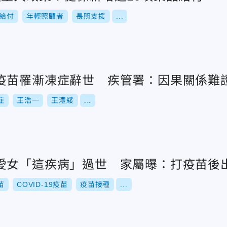
給付
年輕照顧者
長照支援
...
疫苗罹漸凍症辭世 疾管署：因果關係難
症
王浩一
王澧綾
...
愛女「這疾病」過世 家屬曝：打疫苗後
苗
COVID-19疫苗
疫苗接種
...