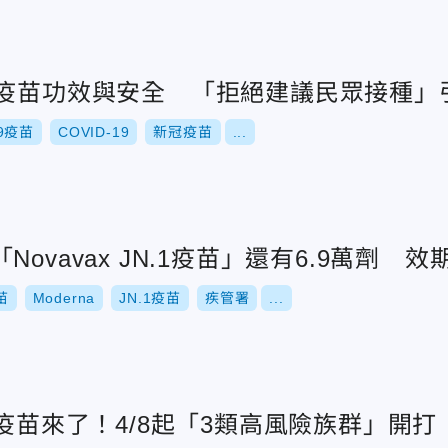
冠疫苗功效與安全 「拒絕建議民眾接種」
19疫苗
COVID-19
新冠疫苗
...
ovavax JN.1疫苗」還有6.9萬劑 效
苗
Moderna
JN.1疫苗
疾管署
...
冠疫苗來了！4/8起「3類高風險族群」開打