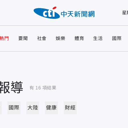
星
熱門
要聞
社會
娛樂
體育
生活
國際
報導
有
16
項結果
活
國際
大陸
健康
財經