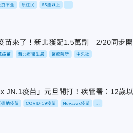
免疫不全
原住民
65歲以上
...
疫苗來了！新北獲配1.5萬劑 2/20同步
感疫苗
新北市衛生局
醫療院所
中央社
vax JN.1疫苗」元旦開打！疾管署：12
莫德納疫苗
COVID-19疫苗
Novavax疫苗
...