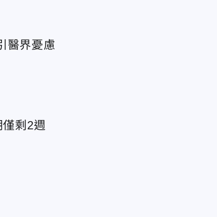
引醫界憂慮
期僅剩2週