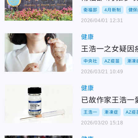
衛福部
4月新制
健保
2026/04/01 12:31
健康
王浩一之女疑因
中央社
AZ疫苗
漸凍
2026/03/21 10:49
健康
已故作家王浩一
王浩一
漸凍症
AZ疫
2026/03/20 15:18