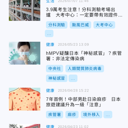
生活
2026/07/07 11:46
3.9萬考生注意！分科測驗考場出
爐 大考中心：一定要帶有效證件正
本
分科測驗
颱風巴威
大考中心
...
健康
2026/05/23 13:09
hMPV疑釀日本「神秘感冒」？疾管
署：非法定傳染病
中央社
人類間質肺炎病毒
神秘感冒
...
健康
2026/04/28 15:22
7年首例！中部男赴日染麻疹 日本
旅遊建議升為一級「注意」
疾管署
麻疹
境外移入
...
健康
2026/04/23 11:02