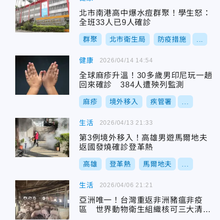
北市南港高中爆水痘群聚！學生怒：
全班33人已9人確診
群聚
北市衛生局
防疫措施
...
健康
2026/04/14 14:54
全球麻疹升溫！30多歲男印尼玩一趟
回來確診 384人遭殃列監測
麻疹
境外移入
疾管署
...
生活
2026/04/13 21:33
第3例境外移入！高雄男遊馬爾地夫
返國發燒確診登革熱
高雄
登革熱
馬爾地夫
...
生活
2026/04/06 21:21
亞洲唯一！台灣重返非洲豬瘟非疫
區 世界動物衛生組織核可三大清淨
國