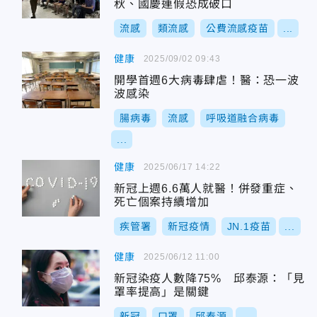
秋、國慶連假恐成破口
流感
類流感
公費流感疫苗
...
健康
2025/09/02 09:43
開學首週6大病毒肆虐！醫：恐一波
波感染
腸病毒
流感
呼吸道融合病毒
...
健康
2025/06/17 14:22
新冠上週6.6萬人就醫！併發重症、
死亡個案持續增加
疾管署
新冠疫情
JN.1疫苗
...
健康
2025/06/12 11:00
新冠染疫人數降75% 邱泰源：「見
罩率提高」是關鍵
新冠
口罩
邱泰源
...