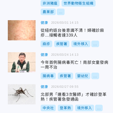
非洲豬瘟
世界動物衛生組織
農業部
...
健康
2026/03/31 14:15
從紐約返台後意識不清！婦確診麻
疹…接觸者達339人
麻疹
疾管署
境外移入
...
健康
2026/03/24 14:13
今年首例腸病毒死亡！南部女童發病
一周不治
腸病毒
疾管署
嬰幼兒
...
健康
2026/02/27 09:55
北部男「連看3次醫師」才確診登革
熱！疾管署急發通函
中央社
登革熱
境外移入
...