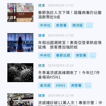
健康
2026/02/20 17:01
春節急診人次下降！諾羅病毒仍佔腹
瀉群聚近9成
中央社
疾管署
類流感
...
健康
2026/02/05 17:00
年假出國潮將至！東南亞登革熱疫情
延燒 旅客應加強防蚊
中央社
春節出遊
疾管署
...
健康
2026/02/03 15:23
冬季禽流感高峰期來了！今年已7件
禽場染H5N1
禽流感
H5N1
疾管署
...
健康
2025/09/24 12:48
流感確診破11萬人次！專家示警：中