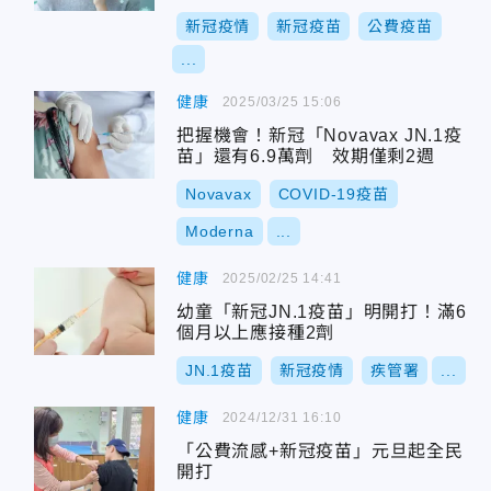
新冠疫情
新冠疫苗
公費疫苗
...
健康
2025/03/25 15:06
把握機會！新冠「Novavax JN.1疫
苗」還有6.9萬劑 效期僅剩2週
Novavax
COVID-19疫苗
Moderna
...
健康
2025/02/25 14:41
幼童「新冠JN.1疫苗」明開打！滿6
個月以上應接種2劑
JN.1疫苗
新冠疫情
疾管署
...
健康
2024/12/31 16:10
「公費流感+新冠疫苗」元旦起全民
開打