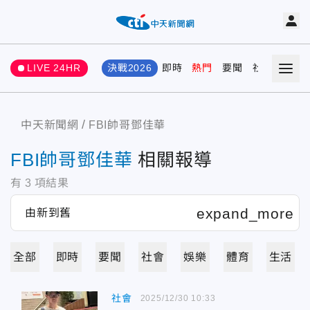
LIVE 24HR
決戰2026
即時
熱門
要聞
社會
娛樂
中天新聞網
FBI帥哥鄧佳華
FBI帥哥鄧佳華
相關報導
有
3
項結果
全部
即時
要聞
社會
娛樂
體育
生活
社會
2025/12/30 10:33