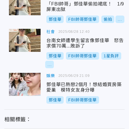
「FBI帥哥」鄧佳華偷拍裙底！ 1/9
屏東出獄
鄧佳華
FBI帥哥鄧佳華
偷拍
...
社會
2025/08/28 12:40
台南女師遭學生留言像鄧佳華 怒告
求償70萬...敗訴了
鄧佳華
FBI帥哥鄧佳華
1星負評
...
娛樂
2025/06/29 21:09
鄧佳華已熱戀2個月！想結婚買房築
愛巢 模特女友身分曝
鄧佳華
FBI帥哥鄧佳華
相關標籤：