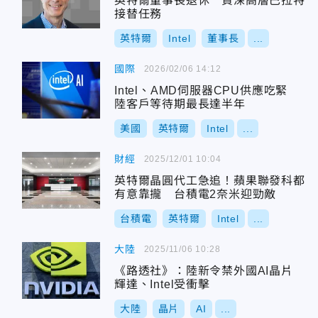
英特爾董事長退休 資深高層巴拉特
接替任務
英特爾
Intel
董事長
...
國際
2026/02/06 14:12
Intel、AMD伺服器CPU供應吃緊
陸客戶等待期最長達半年
美國
英特爾
Intel
...
財經
2025/12/01 10:04
英特爾晶圓代工急追！蘋果聯發科都
有意靠攏 台積電2奈米迎勁敵
台積電
英特爾
Intel
...
大陸
2025/11/06 10:28
《路透社》：陸新令禁外國AI晶片
輝達、Intel受衝擊
大陸
晶片
AI
...