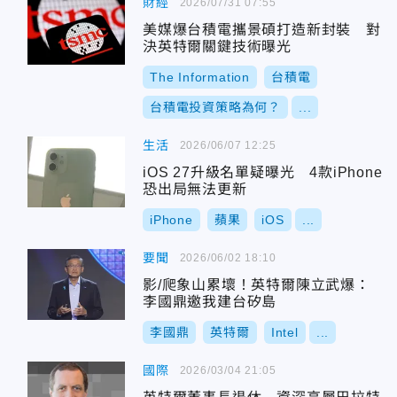
財經
2026/07/31 07:55
美媒爆台積電攜景碩打造新封裝 對
決英特爾關鍵技術曝光
The Information
台積電
台積電投資策略為何？
...
生活
2026/06/07 12:25
iOS 27升級名單疑曝光 4款iPhone
恐出局無法更新
iPhone
蘋果
iOS
...
要聞
2026/06/02 18:10
影/爬象山累壞！英特爾陳立武爆：
李國鼎邀我建台矽島
李國鼎
英特爾
Intel
...
國際
2026/03/04 21:05