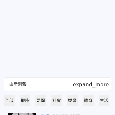
全部
即時
要聞
社會
娛樂
體育
生活