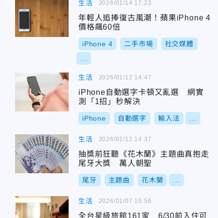
生活
2026/01/14 17:23
年輕人追捧復古風潮！蘋果iPhone 4
價格飆60倍
iPhone 4
二手市場
社交媒體
...
生活
2026/01/12 14:47
iPhone自動選字卡頓又亂選 網實
測「1招」秒解決
iPhone
自動選字
輸入法
...
生活
2026/01/12 14:37
抽獎前狂聽《花木蘭》主題曲真抱走
尾牙大獎 萬人朝聖
尾牙
主題曲
花木蘭
...
生活
2026/01/07 15:56
全台星級旅館161家 6/30前入住可