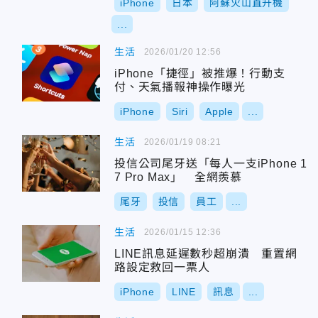
iPhone
日本
阿蘇火山直升機
...
生活
2026/01/20 12:56
iPhone「捷徑」被推爆！行動支
付、天氣播報神操作曝光
iPhone
Siri
Apple
...
生活
2026/01/19 08:21
投信公司尾牙送「每人一支iPhone 1
7 Pro Max」 全網羨慕
尾牙
投信
員工
...
生活
2026/01/15 12:36
LINE訊息延遲數秒超崩潰 重置網
路設定救回一票人
iPhone
LINE
訊息
...