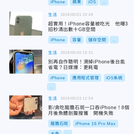
iPhone
蘋果
iOS
...
生活
2026/05/31 20:49
超實用！iPhone容量被吃光 他曝3
招秒清出數十GB空間
iPhone
容量
儲存空間
...
生活
2026/05/30 16:31
別再自作聰明！滑掉iPhone後台能
省電？日媒爆：更耗電
iPhone
應用程式管理
iOS系統
...
生活
2026/05/23 12:54
影/貪吃龍膽石斑一口吞iPhone！8個
月後魚體剖腹搜獲 開機失敗
龍膽石斑
iPhone 16 Pro Max
大魚
...