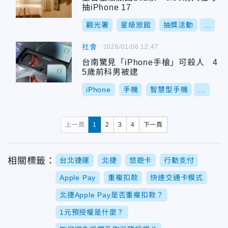
抽iPhone 17
觀光署
星級旅館
抽獎活動
...
社會
2026/01/06 12:47
台南驚見「iPhone手槍」可殺人 4
5歲前科男被逮
iPhone
手機
智慧型手機
...
上一頁
1
2
3
4
下一頁
相關標籤：
台北捷運
北捷
悠遊卡
行動支付
Apple Pay
重複扣款
快速交通卡模式
北捷Apple Pay是否重複扣款？
1元預授權是什麼？