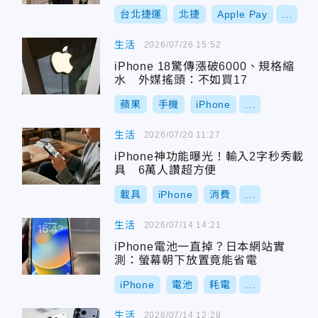
台北捷運
北捷
Apple Pay
...
生活
2026/07/26 15:52
iPhone 18驚傳漲破6000、規格縮
水 外媒搖頭：不如買17
蘋果
手機
iPhone
...
生活
2026/07/20 11:27
iPhone神功能曝光！輸入2字秒秀載
具 6萬人讚超方便
載具
iPhone
消費
...
生活
2026/07/14 14:21
iPhone電池一直掉？日本網站實
測：螢幕朝下放置竟能省電
iPhone
電池
耗電
...
生活
2026/07/14 12:28