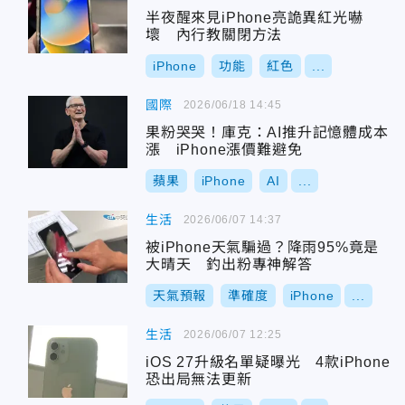
半夜醒來見iPhone亮詭異紅光嚇
壞 內行教關閉方法
iPhone
功能
紅色
...
國際
2026/06/18 14:45
果粉哭哭！庫克：AI推升記憶體成本
漲 iPhone漲價難避免
蘋果
iPhone
AI
...
生活
2026/06/07 14:37
被iPhone天氣騙過？降雨95%竟是
大晴天 釣出粉專神解答
天氣預報
準確度
iPhone
...
生活
2026/06/07 12:25
iOS 27升級名單疑曝光 4款iPhone
恐出局無法更新