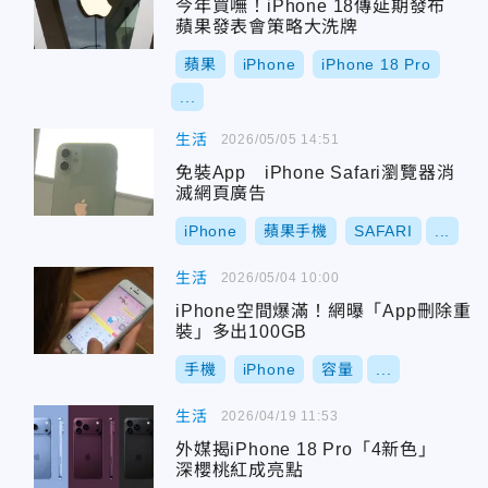
今年買嘸！iPhone 18傳延期發布
蘋果發表會策略大洗牌
蘋果
iPhone
iPhone 18 Pro
...
生活
2026/05/05 14:51
免裝App iPhone Safari瀏覽器消
滅網頁廣告
iPhone
蘋果手機
SAFARI
...
生活
2026/05/04 10:00
iPhone空間爆滿！網曝「App刪除重
裝」多出100GB
手機
iPhone
容量
...
生活
2026/04/19 11:53
外媒揭iPhone 18 Pro「4新色」
深櫻桃紅成亮點