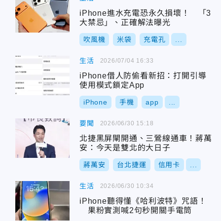
iPhone進水充電恐永久損壞！ 「3
大禁忌」、正確解法曝光
吹風機
米袋
充電孔
...
生活
2026/07/04 16:33
iPhone借人防偷看新招：打開引導
使用模式鎖定App
iPhone
手機
app
...
要聞
2026/06/30 15:18
北捷黑屏閘開通、三鶯線通車！蔣萬
安：今天是雙北的大日子
蔣萬安
台北捷運
信用卡
...
生活
2026/06/30 10:34
iPhone聽得懂《哈利波特》咒語！
果粉實測喊2句秒開關手電筒