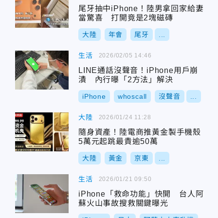
尾牙抽中iPhone！陸男拿回家給妻
當驚喜 打開竟是2塊磁磚
大陸
年會
尾牙
...
生活
2026/02/05 14:46
LINE通話沒聲音！iPhone用戶崩
潰 內行曝「2方法」解決
iPhone
whoscall
沒聲音
...
大陸
2026/01/24 11:28
隨身資產！陸電商推黃金製手機殼
5萬元起跳最貴逾50萬
大陸
黃金
京東
...
生活
2026/01/21 09:50
iPhone「救命功能」快開 台人阿
蘇火山事故搜救關鍵曝光