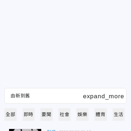
全部
即時
要聞
社會
娛樂
體育
生活