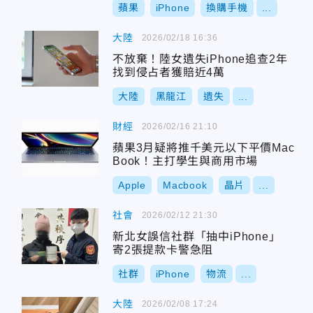
蘋果
iPhone
換購手機
...
大陸
2026/02/18 16:36
不放棄！陸女遺失iPhone追查2年
找到侵占者獲賠近4萬
大陸
黑龍江
遺失
...
財經
2026/02/16 21:10
蘋果3月疑將推千美元以下平價Mac
Book！主打學生與商用市場
Apple
Macbook
晶片
...
社會
2026/02/12 21:30
新北女誤信社群「抽中iPhone」
寄2張提款卡警急阻
社群
iPhone
物流
...
大陸
2026/02/08 17:24