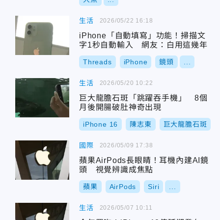
生活
2026/05/22 16:18
iPhone「自動填寫」功能！掃描文
字1秒自動輸入 網友：白用這幾年
Threads
iPhone
鏡頭
...
生活
2026/05/20 10:22
巨大龍膽石斑「跳躍吞手機」 8個
月後開腸破肚神奇出現
iPhone 16
陳志東
巨大龍膽石斑
國際
2026/05/09 17:38
蘋果AirPods長眼睛！耳機內建AI鏡
頭 視覺辨識成焦點
蘋果
AirPods
Siri
...
生活
2026/05/07 10:11