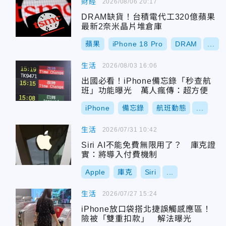
財經
2026/08/06 20:17
DRAM缺貨！台積電代工320億蘋果
最新2奈米晶片堆倉庫
蘋果
iPhone 18 Pro
DRAM
...
生活
2026/08/03 16:06
出國必看！iPhone備忘錄「秒查航
班」功能曝光 萬人瘋傳：超方便
iPhone
備忘錄
航班動態
...
生活
2026/07/31 10:42
Siri AI不能免費無限用了？ 庫克證
實：將導入付費機制
Apple
庫克
Siri
...
生活
2026/07/27 15:24
iPhone放口袋搭北捷誤觸感應區！
險被「雙重扣款」 解法曝光