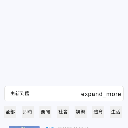
全部
即時
要聞
社會
娛樂
體育
生活