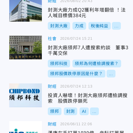
財經
2026/08/02 20:43
封測大廠力成Q2獲利年增翻倍 ！法
人喊目標價384元
封測大廠
力成
稅後純益
...
社會
2026/07/24 15:21
封測大廠頎邦7人遭搜索約談 董事3
千萬交保
頎邦科技
頎邦為何遭檢調搜索？
頎邦股價跌停原因是什麼？
...
財經
2026/07/24 12:13
投資人嚇壞！封測大廠頎邦遭檢調搜
索 股價跌停鎖死
頎邦
封測
AI
...
財經
2026/06/11 22:06