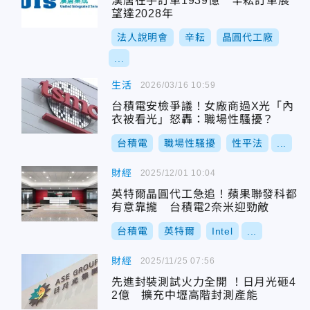
漢唐在手訂單1939億 辛耘訂單展
望達2028年
法人說明會
辛耘
晶圓代工廠
...
生活
2026/03/16 10:59
台積電安檢爭議！女廠商過X光「內
衣被看光」怒轟：職場性騷擾？
台積電
職場性騷擾
性平法
...
財經
2025/12/01 10:04
英特爾晶圓代工急追！蘋果聯發科都
有意靠攏 台積電2奈米迎勁敵
台積電
英特爾
Intel
...
財經
2025/11/25 07:56
先進封裝測試火力全開 ！日月光砸4
2億 擴充中壢高階封測產能