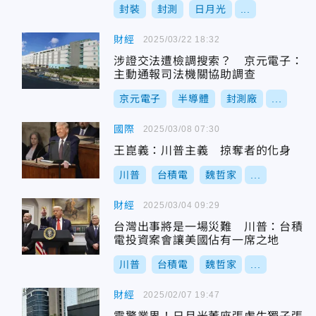
封裝
封測
日月光
...
財經
2025/03/22 18:32
涉證交法遭檢調搜索？ 京元電子：
主動通報司法機關協助調查
京元電子
半導體
封測廠
...
國際
2025/03/08 07:30
王崑義：川普主義 掠奪者的化身
川普
台積電
魏哲家
...
財經
2025/03/04 09:29
台灣出事將是一場災難 川普：台積
電投資案會讓美國佔有一席之地
川普
台積電
魏哲家
...
財經
2025/02/07 19:47