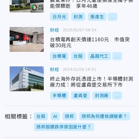
震驚業界！日月光董座張虔生獨子張
能傑驟逝 享年46歲
日月光
封測
張虔生
...
財經
2025/01/07 09:54
台積電再創天價達1160元 市值突
破30兆元
台積電
台股
晶圓代工
...
財經
2024/11/08 19:51
終止海外存託憑證上市！半導體封測
廠力成：將從盧森堡交易所下市
半導體
盧森堡
封測廠
...
相關標籤：
台股
AI
頎邦
頎邦為何遭檢調搜索？
頎邦股價跌停原因是什麼？