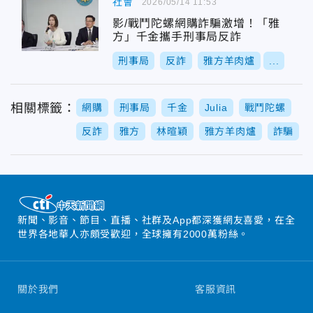
社會
2026/05/14 11:53
影/戰鬥陀螺網購詐騙激增！「雅
方」千金攜手刑事局反詐
刑事局
反詐
雅方羊肉爐
...
相關標籤：
網購
刑事局
千金
Julia
戰鬥陀螺
反詐
雅方
林暄穎
雅方羊肉爐
詐騙
新聞、影音、節目、直播、社群及App都深獲網友喜愛，在全
世界各地華人亦頗受歡迎，全球擁有2000萬粉絲。
關於我們
客服資訊