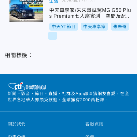
生活
2025/08/17 01:31
中天車享家/朱朱哥試駕MG G50 Plu
s Premium七人座實測 空間及配備
豪華感超乎想像
中天YT節目
中天車享家
朱朱哥
...
相關標籤：
新聞、影音、節目、直播、社群及App都深獲網友喜愛，在全
世界各地華人亦頗受歡迎，全球擁有2000萬粉絲。
關於我們
客服資訊