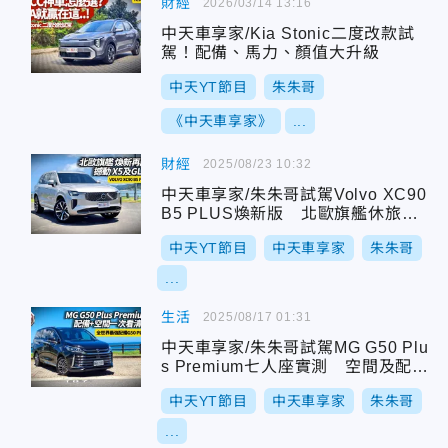
財經
2026/03/14 13:16
中天車享家/Kia Stonic二度改款試
駕！配備、馬力、顏值大升級
中天YT節目
朱朱哥
《中天車享家》
...
財經
2025/08/23 10:32
中天車享家/朱朱哥試駕Volvo XC90
B5 PLUS煥新版 北歐旗艦休旅豪
華再進化
中天YT節目
中天車享家
朱朱哥
...
生活
2025/08/17 01:31
中天車享家/朱朱哥試駕MG G50 Plu
s Premium七人座實測 空間及配備
豪華感超乎想像
中天YT節目
中天車享家
朱朱哥
...